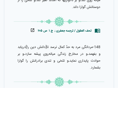
ميانه روى كند،و بر ناگواريها كه آمدند صبر كند،و تلخى را از
دوستانش گوارا داند.
تحف العقول / ترجمه جعفری ; ج ۱ ص ۲۰۵
148-مردانگى مرد به حدّ كمال نرسد تا[دانش دين را]دريابد
و بفهمد،و در مخارج زندگى ميانه‌روى پيشه سازد،و بر
حوادث پايدارى نمايد،و تلخى و تندى برادرانش را گوارا
بشمارد.
تحف العقول / ترجمه جنتی ; ج ۱ ص ۳۴۷
تا انسان دين خود را نشناسد،در زندگى ميانه‌روى پيش
نگيرد،بر مصيبتها صبر ننمايد، آن تلخى كه از برادران بيند