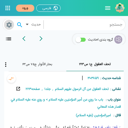
ورود
فارسی
حدیث
گروه بندی احادیث
تحف العقول
بحار الأنوار
ج۱ ص۲۲۳
ج۷۵ ص۶۳
|
شناسه حدیث :
۳۰۳۸۵۹
نشانی :
تحف العقول عن آل الرسول علیهم السلام , جلد۱ , صفحه۲۲۳
عنوان باب :
باب ما روي عن أمير المؤمنين عليه السلام
و روي عنه عليه السلام في
قصار هذه المعاني
قائل :
امیرالمؤمنین (علیه السلام)