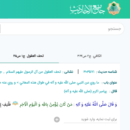
الکافي
تحف العقول
ج۲ ص۳۶۴
ج۱ ص۴۵
|
شناسه حدیث :
۳۰۳۵۷۱
نشانی :
تحف العقول عن آل الرسول علیهم السلام , جلد۱ , صفحه
عنوان باب :
ما روي عن النبي صلى اللّه عليه و آله في طوال هذه المعاني
و روي عنه صل
قائل :
پيامبر اکرم (صلی الله علیه و آله)
وَ قَالَ صَلَّى اَللَّهُ عَلَيْهِ وَ آلِهِ :
مَنْ كٰانَ يُؤْمِنُ بِاللّٰهِ وَ اَلْيَوْمِ اَلْآخِرِ
فَلْيَفِ إِذ
برای ثبت نمایه، وارد شوید