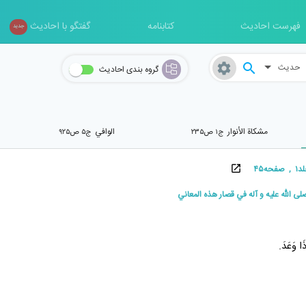
فهرست احادیث
کتابنامه
گفتگو با احادیث
جدید
حدیث
گروه بندی احادیث
مشکاة الأنوار
الوافي
ج۱ ص۲۳۵
ج۵ ص۹۲۵
۴۵
ى اللّه عليه و آله في قصار هذه المعاني
َا وَعَدَ.