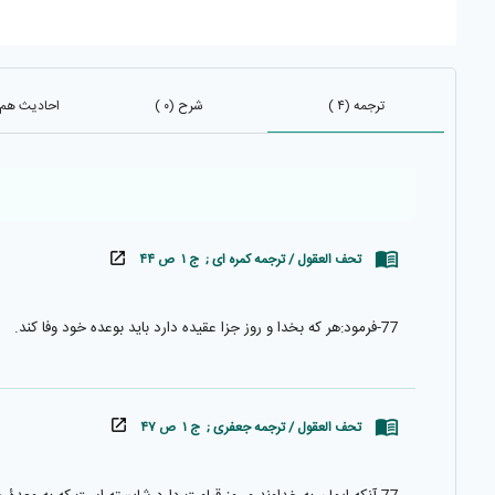
ترجمه (۴ )
شرح (۰ )
احادیث هم باب
تحف العقول / ترجمه کمره ای ; ج ۱ ص ۴۴
77-فرمود:هر كه بخدا و روز جزا عقيده دارد بايد بوعده خود وفا كند.
تحف العقول / ترجمه جعفری ; ج ۱ ص ۴۷