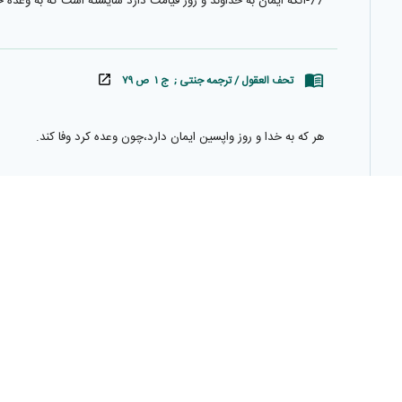
77-آنكه ايمان به خداوند و روز قيامت دارد شايسته است كه به وعدۀ خود وفا كند.
تحف العقول / ترجمه جنتی ; ج ۱ ص ۷۹
هر كه به خدا و روز واپسين ايمان دارد،چون وعده كرد وفا كند.
تحف العقول / ترجمه حسن زاده ; ج ۱ ص ۷۵
77-كسى كه به خدا و روز معاد ايمان دارد پس هر وقت وعده‌اى دهد به آن وفا نمايد.
زبان ترجمه
فارسی