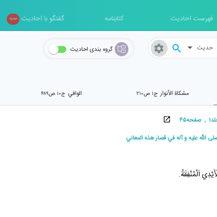
فهرست احادیث
کتابنامه
گفتگو با احادیث
جدید
حدیث
گروه بندی احادیث
مشکاة الأنوار
الوافي
ج۱ ص۲۱۰
ج۱۰ ص۴۸۹
ه۴۵
ى اللّه عليه و آله في قصار هذه المعاني
أَيْدِي اَلْمُنْفِقَةُ.