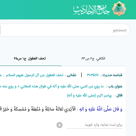
الکافي
تحف العقول
ج۴ ص۴۳
ج۱ ص۴۵
|
شناسه حدیث :
۳۰۳۵۶۸
نشانی :
تحف العقول عن آل الرسول علیهم السلام , جلد۱ , صفح
عنوان باب :
ما روي عن النبي صلى اللّه عليه و آله في طوال هذه المعاني
و روي عنه صل
قائل :
پيامبر اکرم (صلی الله علیه و آله)
وَ قَالَ صَلَّى اَللَّهُ عَلَيْهِ وَ آلِهِ :
اَلْأَيْدِي ثَلاَثَةٌ سَائِلَةٌ وَ مُنْفِقَةٌ وَ مُمْسِكَةٌ وَ خَيْرُ اَلْ
برای ثبت نمایه، وارد شوید