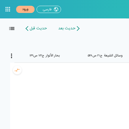
ورود
فارسی
حدیث بعد
حدیث قبل
وسائل الشیعة
بحار الأنوار
ج۲۱ ص۵۴۸
ج۷۴ ص۱۴۹