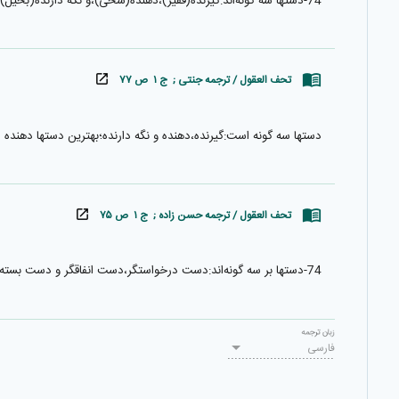
74-دستها سه گونه‌اند:گيرنده(فقير)،دهنده(سخى)،و نگه دارنده(بخيل)، و بهترين دستها دست دهنده است.
تحف العقول / ترجمه جنتی ; ج ۱ ص ۷۷
دستها سه گونه است:گيرنده،دهنده و نگه دارنده؛بهترين دستها دهنده 
تحف العقول / ترجمه حسن زاده ; ج ۱ ص ۷۵
74-دستها بر سه گونه‌اند:دست درخواستگر،دست انفاقگر و دست بسته؛بهترين دستان،دست انفاقگر است.
زبان ترجمه
فارسی