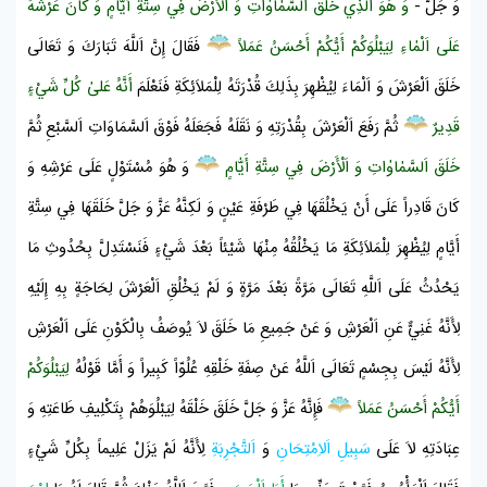
وَ جَلَّ -
وَ هُوَ اَلَّذِي خَلَقَ اَلسَّمٰاوٰاتِ وَ اَلْأَرْضَ فِي سِتَّةِ أَيّٰامٍ وَ كٰانَ عَرْشُهُ
عَلَى اَلْمٰاءِ لِيَبْلُوَكُمْ أَيُّكُمْ أَحْسَنُ عَمَلاً
فَقَالَ إِنَّ اَللَّهَ تَبَارَكَ وَ تَعَالَى
خَلَقَ
اَلْعَرْشَ
وَ اَلْمَاءَ لِيُظْهِرَ بِذَلِكَ قُدْرَتَهُ لِلْمَلاَئِكَةِ فَنَعْلَمَ
أَنَّهُ عَلىٰ كُلِّ شَيْءٍ
قَدِيرٌ
ثُمَّ رَفَعَ
اَلْعَرْشَ
بِقُدْرَتِهِ وَ نَقَلَهُ فَجَعَلَهُ فَوْقَ اَلسَّمَاوَاتِ اَلسَّبْعِ ثُمَّ
خَلَقَ اَلسَّمٰاوٰاتِ وَ اَلْأَرْضَ فِي سِتَّةِ أَيّٰامٍ
وَ هُوَ مُسْتَوْلٍ عَلَى عَرْشِهِ وَ
كَانَ قَادِراً عَلَى أَنْ يَخْلُقَهَا فِي طَرْفَةِ عَيْنٍ وَ لَكِنَّهُ عَزَّ وَ جَلَّ خَلَقَهَا فِي سِتَّةِ
أَيَّامٍ لِيُظْهِرَ لِلْمَلاَئِكَةِ مَا يَخْلُقُهُ مِنْهَا شَيْئاً بَعْدَ شَيْءٍ فَنَسْتَدِلَّ بِحُدُوثِ مَا
يَحْدُثُ عَلَى اَللَّهِ تَعَالَى مَرَّةً بَعْدَ مَرَّةٍ وَ لَمْ يَخْلُقِ
اَلْعَرْشَ
لِحَاجَةٍ بِهِ إِلَيْهِ
لِأَنَّهُ غَنِيٌّ عَنِ
اَلْعَرْشِ
وَ عَنْ جَمِيعِ مَا خَلَقَ لاَ يُوصَفُ بِالْكَوْنِ عَلَى
اَلْعَرْشِ
لِأَنَّهُ لَيْسَ بِجِسْمٍ تَعَالَى اَللَّهُ عَنْ صِفَةِ خَلْقِهِ عُلُوّاً كَبِيراً وَ أَمَّا قَوْلُهُ
لِيَبْلُوَكُمْ
أَيُّكُمْ أَحْسَنُ عَمَلاً
فَإِنَّهُ عَزَّ وَ جَلَّ خَلَقَ خَلْقَهُ لِيَبْلُوَهُمْ بِتَكْلِيفِ طَاعَتِهِ وَ
عِبَادَتِهِ لاَ عَلَى
سَبِيلِ
اَلاِمْتِحَانِ
وَ
اَلتَّجْرِبَةِ
لِأَنَّهُ لَمْ يَزَلْ عَلِيماً بِكُلِّ شَيْءٍ