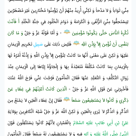
مِنِّي ثَوَاباً وَ لاَ مَدْحاً وَ لَكِنِّي أُرِيدُ مِنْهُمْ أَنْ يُؤْمِنُوا مُخْتَارِينَ غَيْرَ مُضْطَرِّينَ
لِيَسْتَحِقُّوا مِنِّيَ اَلزُّلْفَى وَ اَلْكَرَامَةَ وَ دَوَامَ اَلْخُلُودِ فِي جَنَّةِ اَلْخُلْدِ
أَ فَأَنْتَ
تُكْرِهُ اَلنّٰاسَ حَتّٰى يَكُونُوا مُؤْمِنِينَ
- وَ أَمَّا قَوْلُهُ عَزَّ وَ جَلَّ
وَ مٰا كٰانَ
لِنَفْسٍ أَنْ تُؤْمِنَ إِلاّٰ بِإِذْنِ اَللّٰهِ
فَلَيْسَ ذَلِكَ عَلَى
سَبِيلِ
تَحْرِيمِ اَلْإِيمَانِ
عَلَيْهَا وَ لَكِنْ عَلَى مَعْنَى أَنَّهَا مَا كَانَتْ لِتُؤْمِنَ إِلاَّ بِإِذْنِ اَللَّهِ وَ إِذْنُهُ أَمْرُهُ لَهَا
بِالْإِيمَانِ بِمَا كَانَتْ مُكَلَّفَةً مُتَعَبِّدَةً بِهَا وَ إِلْجَاؤُهُ إِيَّاهَا إِلَى اَلْإِيمَانِ عِنْدَ
زَوَالِ اَلتَّكَلُّفِ وَ اَلتَّعَبُّدِ عَنْهَا فَقَالَ
اَلْمَأْمُونُ
فَرَّجْتَ عَنِّي فَرَّجَ اَللَّهُ عَنْكَ
فَأَخْبِرْنِي عَنْ قَوْلِ اَللَّهِ عَزَّ وَ جَلَّ -
اَلَّذِينَ كٰانَتْ أَعْيُنُهُمْ فِي غِطٰاءٍ عَنْ
ذِكْرِي وَ كٰانُوا لاٰ يَسْتَطِيعُونَ سَمْعاً
فَقَالَ إِنَّ غِطَاءَ اَلْعَيْنِ لاَ يَمْنَعُ مِنَ
اَلذِّكْرِ وَ اَلذِّكْرُ لاَ يُرَى بِالْعَيْنِ وَ لَكِنَّ اَللَّهَ عَزَّ وَ جَلَّ شَبَّهَ اَلْكَافِرِينَ بِوَلاَيَةِ
عَلِيِّ بْنِ أَبِي طَالِبٍ عَلَيْهِ السَّلاَمُ
بِالْعُمْيَانِ لِأَنَّهُمْ كَانُوا يَسْتَثْقِلُونَ قَوْلَ
اَلنَّبِيِّ صَلَّى اَللَّهُ عَلَيْهِ وَ آلِهِ
فِيهِ وَ لاَ يَسْتَطِيعُونَ لَهُ سَمْعاً فَقَالَ
اَلْمَأْمُونُ