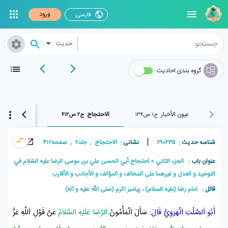
ورود
فارسی
حدیث
گروه بندی احادیث
عيون الأخبار
الاحتجاج
بحار الأنوار
ج۱ ص۱۳۴
ج۲ ص۴۱۲
ج۱۰ ص۳۴۲
|
شناسه حدیث :
۲۹۰۶۳۵
نشانی :
الاحتجاج , جلد۲ , صفحه۴۱۲
عنوان باب :
الجزء الثاني
احتجاج أبي الحسن علي بن موسى الرضا عليه السّلام في
التوحيد و العدل و غيرهما على المخالف و المؤالف و الأجانب و الأقارب
قائل :
امام رضا (علیه السلام) ، پيامبر اکرم (صلی الله علیه و آله)
أَبُو اَلصَّلْتِ اَلْهَرَوِيُّ
قَالَ:
سَأَلَ
اَلْمَأْمُونُ
اَلرِّضَا عَلَيْهِ السَّلاَمُ
عَنْ قَوْلِ اَللَّهِ عَزَّ