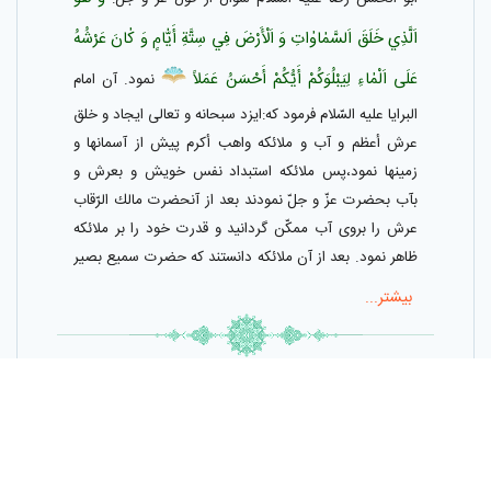
اَلَّذِي خَلَقَ‌ اَلسَّمٰاوٰاتِ‌ وَ اَلْأَرْضَ‌ فِي سِتَّةِ‌ أَيّٰامٍ‌ وَ كٰانَ‌ عَرْشُهُ‌
عَلَى اَلْمٰاءِ لِيَبْلُوَكُمْ‌ أَيُّكُمْ‌ أَحْسَنُ‌ عَمَلاً
نمود. آن امام
البرايا عليه السّلام فرمود كه:ايزد سبحانه و تعالى ايجاد و خلق
عرش أعظم و آب و ملائكه واهب أكرم پيش از آسمانها و
زمينها نمود،پس ملائكه استبداد نفس خويش و بعرش و
بآب بحضرت عزّ و جلّ‌ نمودند بعد از آنحضرت مالك الرّقاب
عرش را بروى آب ممكّن گردانيد و قدرت خود را بر ملائكه
ظاهر نمود. بعد از آن ملائكه دانستند كه حضرت سميع بصير
بر تمامى أشياء عالم و قدير است پس از آن ربّ‌ العزّت عرش
بیشتر...
را بقدرت خود رفع و نقل نمود و جاى آن را بر بالاى آسمان
هفتم مقرّر فرمود. پس آنگاه حضرت آله در شش روز خلق
آسمانها و زمينها نمود و ذات ايزد معبود مستولى بر عرش او
الاحتجاج / ترجمه جعفری ; ج ۲ ص ۴۱۴
بود و ربّ‌ العالمين قادر بود بر آنكه بيك طرفة العين ايجاد
سموات سبع و أرضين نمايد لكن ايزد علاّم خلق آسمان و
302-أبو الصّلت هروىّ‌ گويد: مأمون از حضرت رضا عليه
زمين در ستّة ايّام بواسطۀ آن نمود تا بر ملائكه حضرت
السّلام در بارۀ آيۀ مباركه: «و اوست آن كه آسمانها و زمين را
واجب الوجود ظاهر شود كه آنچه ازينها مخلوق گشتند هر يك