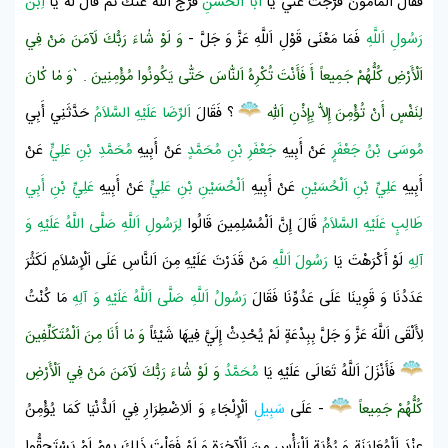
فَقَالَ
اَلْمَأْمُونُ
فَرَّجْتَ عَنِّي يَا
أَبَا اَلْحَسَنِ
فَرَّجَ اَللَّهُ عَنْكَ ثُمَّ قَالَ لَهُ يَا
اِبْنَ
رَسُولِ اَللَّهِ
فَمَا مَعْنَى قَوْلِ اَللَّهِ عَزَّ وَ جَلَّ -
وَ لَوْ شٰاءَ رَبُّكَ لَآمَنَ مَنْ فِي
اَلْأَرْضِ كُلُّهُمْ جَمِيعاً أَ فَأَنْتَ تُكْرِهُ اَلنّٰاسَ حَتّٰى يَكُونُوا مُؤْمِنِينَ . `وَ مٰا كٰانَ
لِنَفْسٍ أَنْ تُؤْمِنَ إِلاّٰ بِإِذْنِ اَللّٰهِ
؟ فَقَالَ
اَلرِّضَا عَلَيْهِ السَّلاَمُ
حَدَّثَنِي أَبِي
مُوسَى بْنُ جَعْفَرٍ
عَنْ أَبِيهِ
جَعْفَرِ بْنِ مُحَمَّدٍ
عَنْ أَبِيهِ
مُحَمَّدِ بْنِ عَلِيٍّ
عَنْ
أَبِيهِ
عَلِيِّ بْنِ اَلْحُسَيْنِ
عَنْ أَبِيهِ
اَلْحُسَيْنِ بْنِ عَلِيٍّ
عَنْ أَبِيهِ
عَلِيِّ بْنِ أَبِي
طَالِبٍ عَلَيْهِ السَّلاَمُ
قَالَ إِنَّ
اَلْمُسْلِمِينَ
قَالُوا
لِرَسُولِ اَللَّهِ صَلَّى اللَّهُ عَلَيْهِ وَ
آلِهِ
لَوْ أَكْرَهْتَ يَا
رَسُولَ اَللَّهِ
مَنْ قَدَرْتَ عَلَيْهِ مِنَ اَلنَّاسِ عَلَى
اَلْإِسْلاَمِ
لَكَثُرَ
عَدَدُنَا وَ قَوِينَا عَلَى عَدُوِّنَا فَقَالَ
رَسُولُ اَللَّهِ صَلَّى اَللَّهُ عَلَيْهِ وَ آلِهِ
مَا كُنْتُ
لِأَلْقَى اَللَّهَ عَزَّ وَ جَلَّ بِبِدْعَةٍ لَمْ يُحْدِثْ إِلَيَّ فِيهَا شَيْئاً
وَ مٰا أَنَا مِنَ اَلْمُتَكَلِّفِينَ
فَأَنْزَلَ اَللَّهُ تَعَالَى عَلَيْهِ يَا
مُحَمَّدُ
وَ لَوْ شٰاءَ رَبُّكَ لَآمَنَ مَنْ فِي اَلْأَرْضِ
كُلُّهُمْ جَمِيعاً
- عَلَى
سَبِيلِ
اَلْإِلْجَاءِ وَ اَلاِضْطِرَارِ فِي اَلدُّنْيَا كَمَا يُؤْمِنُ
عِنْدَ اَلْمُعَايَنَةِ وَ رُؤْيَةِ اَلْبَأْسِ مِنَ اَلْآخِرَةِ وَ لَوْ فَعَلْتَ ذَلِكَ بِهِمْ لَمْ يَسْتَحِقُّوا