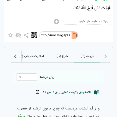
فَرَّجْتَ عَنِّي فَرَّجَ اَللَّهُ عَنْكَ .
برای ثبت نمایه، وارد شوید
http://noo.rs/gJyss
ترجمه (۲ )
شرح (۰ )
احادیث هم باب (۲۰۴)
احاد
زبان ترجمه:
الاحتجاج / ترجمه غفاری ; ج ۴ ص ۸۶
و از أبو الصّلت مرويست كه چون مأمون الرّشيد از حضرت
وَ هُوَ
أبو الحسن رضا عليه السّلام سؤال از قول عزّ و جلّ‌: