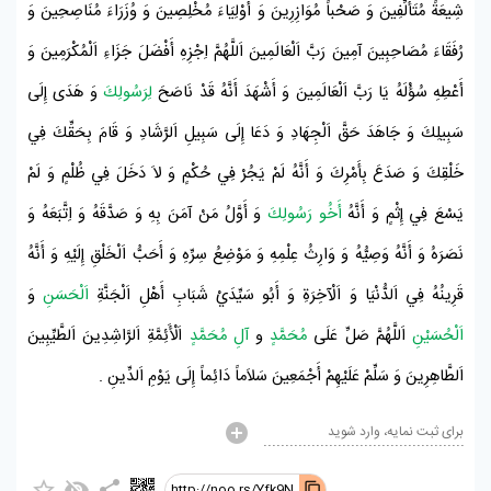
شِيعَةً مُتَأَلِّفِينَ وَ صَحْباً مُوَازِرِينَ وَ أَوْلِيَاءَ مُخْلِصِينَ وَ وُزَرَاءَ مُنَاصِحِينَ وَ
رُفَقَاءَ مُصَاحِبِينَ آمِينَ رَبَّ اَلْعَالَمِينَ اَللَّهُمَّ اِجْزِهِ أَفْضَلَ جَزَاءِ اَلْمُكْرَمِينَ وَ
أَعْطِهِ سُؤْلَهُ يَا رَبَّ اَلْعَالَمِينَ وَ أَشْهَدَ أَنَّهُ قَدْ نَاصَحَ
لِرَسُولِكَ
وَ هَدَى إِلَى
سَبِيلِكَ وَ جَاهَدَ حَقَّ اَلْجِهَادِ وَ دَعَا إِلَى سَبِيلِ اَلرَّشَادِ وَ قَامَ بِحَقِّكَ فِي
خَلْقِكَ وَ صَدَعَ بِأَمْرِكَ وَ أَنَّهُ لَمْ يَجُرْ فِي حُكْمٍ وَ لاَ دَخَلَ فِي ظُلْمٍ وَ لَمْ
يَسْعَ فِي إِثْمٍ وَ أَنَّهُ
أَخُو رَسُولِكَ
وَ أَوَّلُ مَنْ آمَنَ بِهِ وَ صَدَّقَهُ وَ اِتَّبَعَهُ وَ
نَصَرَهُ وَ أَنَّهُ وَصِيُّهُ وَ وَارِثُ عِلْمِهِ وَ مَوْضِعُ سِرِّهِ وَ أَحَبُّ اَلْخَلْقِ إِلَيْهِ وَ أَنَّهُ
قَرِينُهُ فِي اَلدُّنْيَا وَ اَلْآخِرَةِ وَ أَبُو سَيِّدَيْ شَبَابِ أَهْلِ
اَلْجَنَّةِ
اَلْحَسَنِ
وَ
اَلْحُسَيْنِ
اَللَّهُمَّ صَلِّ عَلَى
مُحَمَّدٍ
و
آلِ مُحَمَّدٍ
اَلْأَئِمَّةِ اَلرَّاشِدِينَ اَلطَّيِّبِينَ
اَلطَّاهِرِينَ وَ سَلِّمْ عَلَيْهِمْ أَجْمَعِينَ سَلاَماً دَائِماً إِلَى يَوْمِ اَلدِّينِ .
برای ثبت نمایه، وارد شوید
http://noo.rs/Yfk9N