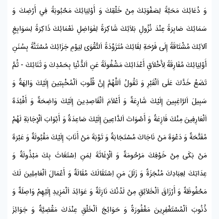
وَ دُعَائِكَ مَحَبَّةً لِصَفْوَتِكَ مِنْ خَلْقِكَ وَ أَوْلِيَائِكَ مَحْبُوبَةً فِي أَرْضِكَ وَ
سَمَائِكَ صَابِرَةً عِنْدَ نُزُولِ بَلاَئِكَ شَاكِرَةً لِفَوَاضِلِ نَعْمَائِكَ ذَاكِرَةً لِسَوَابِغِ
آلاَئِكَ مُشْتَاقَةً إِلَى فَرْحَةِ لِقَائِكَ مُتَزَوِّدَةً اَلتَّقْوَى لِيَوْمِ جَزَائِكَ مُسْتَنَّةً بِسُنَنِ
أَوْلِيَائِكَ مُفَارِقَةً لِأَخْلاَقِ أَعْدَائِكَ مَشْغُولَةً عَنِ اَلدُّنْيَا بِحَمْدِكَ وَ ثَنَائِكَ - ثُمَّ
تَضَعُ خَدَّكَ عَلَى اَلْقَبْرِ وَ تَقُولُ اَللَّهُمَّ إِنَّ قُلُوبَ اَلْمُخْبِتِينَ إِلَيْكَ وَالِهَةٌ وَ
سَبِيلَ اَلرَّاغِبِينَ إِلَيْكَ شَارِعَةٌ وَ أَعْلاَمَ اَلْقَاصِدِينَ إِلَيْكَ وَاضِحَةٌ وَ أَفْئِدَةَ
اَلْعَارِفِينَ مِنْكَ فَازِعَةٌ وَ أَصْوَاتَ اَلدَّاعِينَ إِلَيْكَ صَاعِدَةٌ وَ أَبْوَابَ اَلْإِجَابَةِ لَهُمْ
مُفَتَّحَةٌ وَ دَعْوَةَ مَنْ نَاجَاكَ مُسْتَجَابَةٌ وَ تَوْبَةَ مَنْ أَنَابَ إِلَيْكَ مَقْبُولَةٌ وَ عَبْرَةَ
مَنْ بَكَى مِنْ خَوْفِكَ مَرْحُومَةٌ وَ اَلْإِغَاثَةَ لِمَنِ اِسْتَغَاثَ بِكَ مَبْذُولَةٌ وَ
عِدَاتِكَ لِعِبَادِكَ مُنْجَزَةٌ وَ زَلَلَ مَنِ اِسْتَقَالَكَ مُقَالَةٌ وَ أَعْمَالَ اَلْعَامِلِينَ لَكَ
مَحْفُوظَةٌ وَ أَرْزَاقَ اَلْخَلاَئِقِ مِنْ لَدُنْكَ نَازِلَةٌ وَ عَوَائِدَ اَلْمَزِيدِ إِلَيْهِمْ وَاصِلَةٌ وَ
ذُنُوبَ اَلْمُسْتَغْفِرِينَ مَغْفُورَةٌ وَ حَوَائِجَ اَلْخَلْقِ عِنْدَكَ مَقْضِيَّةٌ وَ جَوَائِزَ