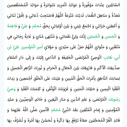
اَلسَّائِلِينَ عِنْدَكَ مَوْفُورَةٌ وَ عَوَائِدَ اَلْمَزِيدِ مُتَوَاتِرَةٌ وَ مَوَائِدَ اَلْمُسْتَطْعِمِينَ
مُعَدَّةٌ وَ مَنَاهِلَ اَلظِّمَاءِ لَدَيْكَ مُتْرَعَةٌ اَللَّهُمَّ فَاسْتَجِبْ دُعَائِي وَ اِقْبَلْ ثَنَائِي
وَ أَعْطِنِي جَزَائِي وَ اِجْمَعْ بَيْنِي وَ بَيْنَ أَوْلِيَائِي بِحَقِّ
مُحَمَّدٍ
وَ
عَلِيٍّ
وَ
فَاطِمَةَ
وَ
اَلْحَسَنِ
وَ
اَلْحُسَيْنِ
إِنَّكَ وَلِيُّ نَعْمَائِي وَ مُنْتَهَى مُنَايَ وَ غَايَةُ رَجَائِي فِي
مُنْقَلَبِي وَ مَثْوَايَ اَللَّهُمَّ صَلِّ عَلَى سَيِّدِي وَ مَوْلاَيَ
أَمِيرِ اَلْمُؤْمِنِينَ عَلِيِّ بْنِ
أَبِي طَالِبٍ
اَلْوَصِيِّ اَلْمُرْتَضَى اَلْخَلِيفَةِ وَ اَلدَّاعِي إِلَيْكَ وَ إِلَى دَارِ اَلسَّلاَمِ
صِدِّيقِكَ اَلْأَكْبَرِ وَ فَارُوقِكَ بَيْنَ اَلْحَلاَلِ وَ اَلْحَرَامِ وَ نُورِكَ اَلزَّاهِرِ اَلْجَمِيلِ وَ
لِسَانِكَ اَلنَّاطِقِ بِأَمْرِكَ اَلْحَقِّ اَلْمُبِينِ وَ عَيْنِكَ عَلَى اَلْخَلْقِ أَجْمَعِينَ وَ يَدِكَ
اَلْعُلْيَا اَلْيَمِينِ وَ حَبْلِكَ اَلْمَتِينِ وَ عُرْوَتِكَ اَلْوُثْقَى وَ كَلِمَتِكَ اَلْعُلْيَا وَ
وَصِيِّ
رَسُولِكَ
اَلْمُرْتَضَى وَ عَلَمِ اَلدِّينِ وَ مَنَارِ اَلْيَقِينِ وَ خَاتَمِ اَلْوَصِيِّينَ وَ سَيِّدِ
اَلْمُؤْمِنِينَ وَ إِمَامِ اَلْمُتَّقِينَ بَعْدَ اَلنَّبِيِّ
مُحَمَّدٍ
اَلْأَمِينِ صَلَّى اَللَّهُ عَلَيْهِمَا وَ
قَائِدِ اَلْغُرِّ اَلْمُحَجَّلِينَ صَلاَةً تَرْفَعُ بِهَا ذِكْرَهُ وَ تُحَسِّنُ بِهَا أَمْرَهُ وَ تُشَرِّفُ بِهَا