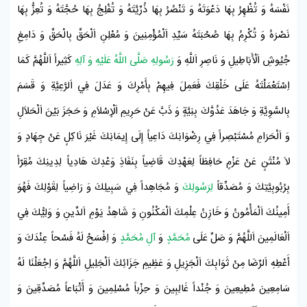
نَفْسَهُ وَ تُظْهِرُ بِهَا دَعْوَتَهُ وَ تَنْصُرُ بِهَا ذُرِّيَّتَهُ وَ تُفْلِجُ بِهَا حُجَّتَهُ وَ تُعِزُّ بِهَا
نَصْرَهُ وَ تُكْرِمُ بِهَا صُحْبَتَهُ سَيِّدِ اَلْمُؤْمِنِينَ وَ مُعْلِنِ اَلْحَقِّ بِالْحَقِّ وَ دَامِغِ
جُيُوشِ اَلْأَبَاطِيلِ وَ نَاصِرِ اَللَّهِ وَ
رَسُولِهِ صَلَّى اللَّهُ عَلَيْهِ وَ آلِهِ
كَثِيراً اَللَّهُمَّ كَمَا
اِسْتَعْمَلْتَهُ عَلَى خَلْقِكَ فَعَمِلَ فِيهِمْ بِأَمْرِكَ وَ عَدَلَ فِي اَلرَّعِيَّةِ وَ قَسَمَ
بِالسَّوِيَّةِ وَ جَاهَدَ عَدُوَّكَ بِنِيَّةٍ وَ ذَبَّ عَنْ حَرِيمِ
اَلْإِسْلاَمِ
وَ حَجَزَ بَيْنَ اَلْحَلاَلِ
وَ اَلْحَرَامِ مُسْتَبْصِراً فِي رِضْوَانِكَ دَاعِياً إِلَى إِيمَانِكَ غَيْرَ نَاكِلٍ عَنْ جِهَادٍ وَ
لاَ مُنْثَنٍ عَنْ عَزْمٍ حَافِظاً لِعَهْدِكَ قَاضِياً بِنَفَاذِ وَعْدِكَ هَادِياً لِدِينِكَ مُقِرّاً
بِرُبُوبِيَّتِكَ وَ مُصَدِّقاً
لِرَسُولِكَ
وَ مُجَاهِداً فِي سَبِيلِكَ وَ رَاضِياً لِقَوْلِكَ فَهُوَ
أَمِينُكَ اَلْمَأْمُونُ وَ خَازِنُ عِلْمِكَ اَلْمَكْنُونِ وَ شَاهِدُ يَوْمِ اَلدِّينِ وَ وَلِيُّكَ فِي
اَلْعَالَمِينَ اَللَّهُمَّ وَ صَلِّ عَلَى
مُحَمَّدٍ
وَ
آلِ مُحَمَّدٍ
وَ اِفْسَحْ لَهُ فَسْحاً عِنْدَكَ وَ
أَعْطِهِ اَلرِّضَا مِنْ ثَوَابِكَ اَلْجَزِيلِ وَ عَظِيمِ جَزَائِكَ اَلْجَلِيلِ اَللَّهُمَّ وَ اِجْعَلْنَا لَهُ
سَامِعِينَ مُطِيعِينَ وَ جُنْداً غَالِبِينَ وَ حِزْباً مُسْلِمِينَ وَ أَتْبَاعاً مُصَدِّقِينَ وَ