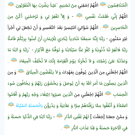
اَلْمُتَنٰافِسُونَ
اَللَّهُمَّ اِسْقِنِي
مِنْ تَسْنِيمٍ `عَيْناً يَشْرَبُ بِهَا اَلْمُقَرَّبُونَ
اَللَّهُمَّ
إِنِّي ظَلَمْتُ نَفْسِي
-
وَ إِلاّٰ تَغْفِرْ لِي وَ تَرْحَمْنِي أَكُنْ مِنَ
اَلْخٰاسِرِينَ
. اَللَّهُمَّ سُؤَالِيَ اَلتَيْسِيرُ بَعْدَ اَلتَّعْسِيرِ وَ أَنْ تَجْعَلَ لِي أَجْراً
غَيْرَ مَمْنُونٍ -
رَبَّنٰا إِنَّنٰا سَمِعْنٰا مُنٰادِياً يُنٰادِي لِلْإِيمٰانِ أَنْ آمِنُوا بِرَبِّكُمْ فَآمَنّٰا
رَبَّنٰا فَاغْفِرْ لَنٰا ذُنُوبَنٰا وَ كَفِّرْ عَنّٰا سَيِّئٰاتِنٰا وَ تَوَفَّنٰا مَعَ اَلْأَبْرٰارِ - `رَبَّنٰا وَ آتِنٰا مٰا
وَعَدْتَنٰا عَلىٰ رُسُلِكَ وَ لاٰ تُخْزِنٰا
يَوْمَ اَلْقِيٰامَةِ
إِنَّكَ لاٰ تُخْلِفُ اَلْمِيعٰادَ
.
اَللَّهُمَّ اِجْعَلْنِي مِنَ اَلَّذِينَ يُوفُونَ بِعَهْدِكَ
وَ لاٰ يَنْقُضُونَ اَلْمِيثٰاقَ
وَ مِنَ
اَلَّذِينَ يَصِلُونَ مٰا أَمَرَ اَللّٰهُ بِهِ أَنْ يُوصَلَ وَ يَخْشَوْنَ رَبَّهُمْ وَ يَخٰافُونَ سُوءَ
اَلْحِسٰابِ
اَللَّهُمَّ اِجْعَلْنِي مِنَ
اَلَّذِينَ صَبَرُوا اِبْتِغٰاءَ وَجْهِ رَبِّهِمْ وَ أَقٰامُوا
اَلصَّلاٰةَ وَ أَنْفَقُوا مِمّٰا رَزَقْنٰاهُمْ سِرًّا وَ عَلاٰنِيَةً وَ يَدْرَؤُنَ
بِالْحَسَنَةِ
اَلسَّيِّئَةَ
وَ مِمَّنْ جعلنا [جَعَلْتَ ]
لَهُمْ عُقْبَى اَلدّٰارِ
-
رَبَّنٰا آتِنٰا فِي اَلدُّنْيٰا حَسَنَةً وَ
فِي اَلْآخِرَةِ حَسَنَةً وَ قِنٰا عَذٰابَ
اَلنّٰارِ
.