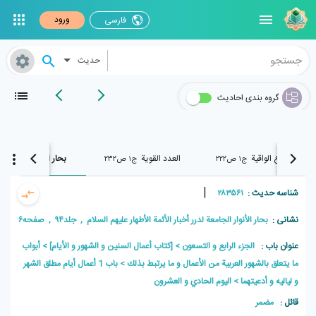
ورود
فارسی
حدیث
گروه بندی احادیث
الدروع الواقية
العدد القویة
بحار الأنوار
ج۱ ص۲۲۲
ج۱ ص۲۳۲
ج۹۴ ص۱۶۶
|
شناسه حدیث :
۲۸۳۵۶۱
نشانی :
بحار الأنوار الجامعة لدرر أخبار الأئمة الأطهار علیهم السلام , جلد۹۴ , صفحه۱۶۶
عنوان باب :
الجزء الرابع و التسعون
[كتاب أعمال السنين و الشهور و الأيام]
أبواب
ما يتعلق بالشهور العربية من الأعمال و ما يرتبط بذلك
باب 1 أعمال أيام مطلق الشهر
و لياليه و أدعيتهما
اليوم الحادي و العشرون
قائل :
مضمر