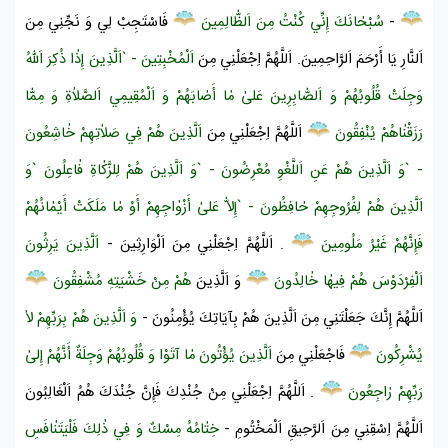
-
سُبْحٰانَكَ إِنِّي كُنْتُ مِنَ اَلظّٰالِمِينَ
فَاسْتَجِبْ لِي وَ نَجِّنِي مِنَ
اَلنَّارِ
يَا أَرْحَمَ اَلرَّاحِمِينَ. اَللَّهُمَّ اِجْعَلْنِي مِنَ
اَلْمُخْبِتِينَ - `اَلَّذِينَ إِذٰا ذُكِرَ اَللّٰهُ
وَجِلَتْ قُلُوبُهُمْ وَ اَلصّٰابِرِينَ عَلىٰ مٰا أَصٰابَهُمْ وَ اَلْمُقِيمِي اَلصَّلاٰةِ وَ مِمّٰا
رَزَقْنٰاهُمْ يُنْفِقُونَ
اَللَّهُمَّ اِجْعَلْنِي مِنَ
اَلَّذِينَ هُمْ فِي صَلاٰتِهِمْ خٰاشِعُونَ
- `وَ اَلَّذِينَ هُمْ عَنِ اَللَّغْوِ مُعْرِضُونَ - `وَ اَلَّذِينَ هُمْ لِلزَّكٰاةِ فٰاعِلُونَ `وَ
اَلَّذِينَ هُمْ لِفُرُوجِهِمْ حٰافِظُونَ - `إِلاّٰ عَلىٰ أَزْوٰاجِهِمْ أَوْ مٰا مَلَكَتْ أَيْمٰانُهُمْ
فَإِنَّهُمْ غَيْرُ مَلُومِينَ
. اَللَّهُمَّ اِجْعَلْنِي مِنَ اَلْوَارِثِينَ -
اَلَّذِينَ يَرِثُونَ
اَلْفِرْدَوْسَ هُمْ فِيهٰا خٰالِدُونَ
وَ اَلَّذِينَ
هُمْ مِنْ خَشْيَتِهِ مُشْفِقُونَ
اَللَّهُمَّ إِنَّكَ جَعَلْتَنِي مِنَ اَلَّذِينَ هُمْ بِآيَاتِكَ يُؤْمِنُونَ -
وَ اَلَّذِينَ هُمْ بِرَبِّهِمْ لاٰ
يُشْرِكُونَ
فَاجْعَلْنِي مِنَ
اَلَّذِينَ يُؤْتُونَ مٰا آتَوْا وَ قُلُوبُهُمْ وَجِلَةٌ أَنَّهُمْ إِلىٰ
رَبِّهِمْ رٰاجِعُونَ
. اَللَّهُمَّ اِجْعَلْنِي مِنْ جُنْدِكَ فَإِنَّ جُنْدَكَ هُمُ اَلْغَالِبُونَ
اَللَّهُمَّ اِسْقِنِي مِنَ اَلرَّحِيقِ اَلْمَخْتُومِ -
خِتٰامُهُ مِسْكٌ وَ فِي ذٰلِكَ فَلْيَتَنٰافَسِ