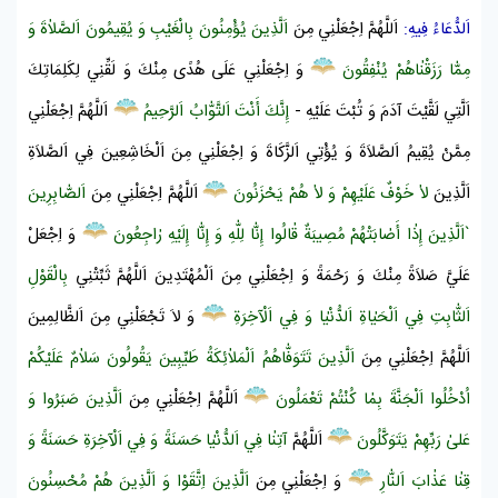
اَلدُّعَاءُ فِيهِ:
اَللَّهُمَّ اِجْعَلْنِي مِنَ
اَلَّذِينَ يُؤْمِنُونَ بِالْغَيْبِ وَ يُقِيمُونَ اَلصَّلاٰةَ وَ
مِمّٰا رَزَقْنٰاهُمْ يُنْفِقُونَ
وَ اِجْعَلْنِي عَلَى هُدًى مِنْكَ وَ لَقِّنِي لِكَلِمَاتِكَ
اَلَّتِي لَقَّيْتَ
آدَمَ
وَ تُبْتَ عَلَيْهِ -
إِنَّكَ أَنْتَ اَلتَّوّٰابُ اَلرَّحِيمُ
اَللَّهُمَّ اِجْعَلْنِي
مِمَّنْ يُقِيمُ اَلصَّلاَةَ وَ يُؤْتِي اَلزَّكَاةَ وَ اِجْعَلْنِي مِنَ اَلْخَاشِعِينَ فِي اَلصَّلاَةِ
اَلَّذِينَ
لاٰ خَوْفٌ عَلَيْهِمْ وَ لاٰ هُمْ يَحْزَنُونَ
اَللَّهُمَّ اِجْعَلْنِي مِنَ
اَلصّٰابِرِينَ
`اَلَّذِينَ إِذٰا أَصٰابَتْهُمْ مُصِيبَةٌ قٰالُوا إِنّٰا لِلّٰهِ وَ إِنّٰا إِلَيْهِ رٰاجِعُونَ
وَ اِجْعَلْ
عَلَيَّ صَلاَةً مِنْكَ وَ رَحْمَةً وَ اِجْعَلْنِي مِنَ اَلْمُهْتَدِينَ اَللَّهُمَّ ثَبِّتْنِي
بِالْقَوْلِ
اَلثّٰابِتِ فِي اَلْحَيٰاةِ اَلدُّنْيٰا وَ فِي اَلْآخِرَةِ
وَ لاَ تَجْعَلْنِي مِنَ اَلظَّالِمِينَ
اَللَّهُمَّ اِجْعَلْنِي مِنَ
اَلَّذِينَ تَتَوَفّٰاهُمُ اَلْمَلاٰئِكَةُ طَيِّبِينَ يَقُولُونَ سَلاٰمٌ عَلَيْكُمْ
اُدْخُلُوا
اَلْجَنَّةَ
بِمٰا كُنْتُمْ تَعْمَلُونَ
اَللَّهُمَّ اِجْعَلْنِي مِنَ
اَلَّذِينَ صَبَرُوا وَ
عَلىٰ رَبِّهِمْ يَتَوَكَّلُونَ
اَللَّهُمَّ
آتِنٰا فِي اَلدُّنْيٰا حَسَنَةً وَ فِي اَلْآخِرَةِ حَسَنَةً وَ
قِنٰا عَذٰابَ
اَلنّٰارِ
وَ اِجْعَلْنِي مِنَ
اَلَّذِينَ اِتَّقَوْا وَ اَلَّذِينَ هُمْ مُحْسِنُونَ