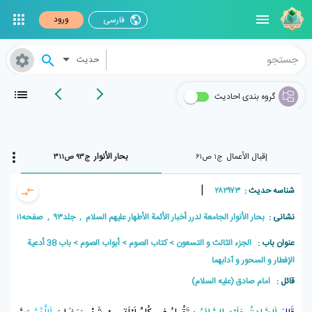
ورود
فارسی
حدیث
گروه بندی احادیث
إقبال الأعمال
بحار الأنوار
ج۱ ص۶۱
ج۹۳ ص۳۱۱
|
شناسه حدیث :
۲۸۲۹۷۳
نشانی :
بحار الأنوار الجامعة لدرر أخبار الأئمة الأطهار علیهم السلام , جلد۹۳ , صفحه۳۱۱
عنوان باب :
الجزء الثالث و التسعون
كتاب الصوم
أبواب الصوم
باب 38 أدعية
الإفطار و السحور و آدابهما
قائل :
امام صادق (علیه السلام)