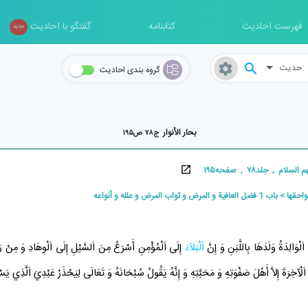
فهرست احادیث
کتابنامه
گفتگو با احادیث
جدید
حدیث
گروه بندی احادیث
بحار الأنوار
ج۷۸ ص۱۹۵
ام , جلد۷۸ , صفحه۱۹۵
لواحقها
باب 1 فضل العافية و المرض و ثواب المرض و علله و أنواعه
اَلْوَالِدَةُ وَلَدَهَا بِاللَّبَنِ وَ إِنَّ
اَلْبَلاَءَ
إِلَى اَلْمُؤْمِنِ أَسْرَعُ مِنَ اَلسَّيْلِ إِلَى اَلْوِهَادِ وَ مِنْ رَك
لْآخِرَةَ إِلاَّ أَهْلَ صَفْوَتِهِ وَ مَحَبَّتِهِ وَ إِنَّهُ يَقُولُ سُبْحَانَهُ وَ تَعَالَى لِيَحْذَرْ عَبْدِيَ اَلَّذِي يَس