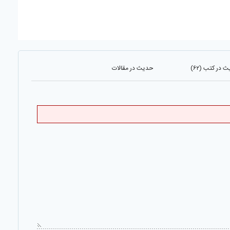
 در کتب (۶۲)
حدیث در مقالات