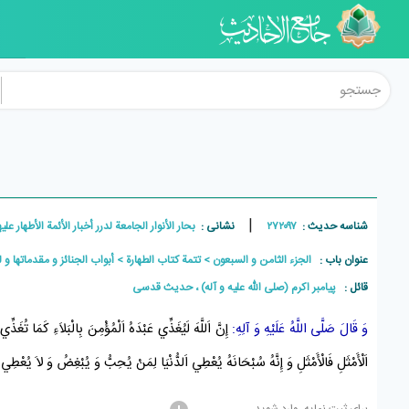
|
شناسه حدیث :
۲۷۲۰۹۷
نشانی :
بحار الأنوار الجامعة لدرر أخبار الأئمة الأطهار علیهم السل
عنوان باب :
الجزء الثامن و السبعون
تتمة كتاب الطهارة
أبواب الجنائز و مقدماتها و 
قائل :
پيامبر اکرم (صلی الله علیه و آله) ، حديث قدسی
وَ قَالَ صَلَّى اللَّهُ عَلَيْهِ وَ آلِهِ:
إِنَّ اَللَّهَ لَيُغَذِّي عَبْدَهُ اَلْمُؤْمِنَ بِالْبَلاَءِ كَمَا تُغَذِّي 
اَلْأَمْثَلِ فَالْأَمْثَلِ وَ إِنَّهُ سُبْحَانَهُ يُعْطِي اَلدُّنْيَا لِمَنْ يُحِبُّ وَ يُبْغِضُ وَ لاَ يُعْطِي اَ