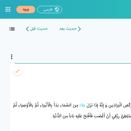
ورود
فارسی
حدیث بعد
حدیث قبل
ْضِ اَلْبَرَاذِينِ وَ إِنَّهُ إِذَا نَزَلَ
بَلاَءٌ
مِنَ اَلسَّمَاءِ بَدَأَ بِالْأَنْبِيَاءِ ثُمَّ بِالْأَوْصِيَاءِ ثُمَّ
ْتَبْطِئُ رِزْقِي أَنْ أَغْضَبَ فَأَفْتَحَ عَلَيْهِ بَاباً مِنَ اَلدُّنْيَا.