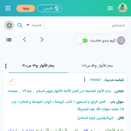
ورود
فارسی
حدیث
گروه بندی احادیث
بحار الأنوار
بحار الأنوار
ج۵۴ ص۱۷۶
ج۷۴ ص۳۰۰
|
شناسه حدیث :
۲۶۸۷۵۷
نشانی :
بحار الأنوار الجامعة لدرر أخبار الأئمة الأطهار علیهم السلام , جلد۷۴ , صفحه۳۰۰
عنوان باب :
الجزء الرابع و السبعون
كتاب الروضة
أبواب المواعظ و الحكم
باب
14 خطبه صلوات الله عليه المعروفة
قائل :
امیرالمؤمنین (علیه السلام)