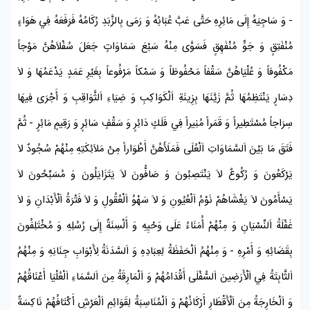
- وَ سَاجِيَهُ إِلَى مَائِرِهِ حَتَّى عَبَّ عُبَابُهُ وَ رَمَى بِالزَّبَدِ رُكَامُهُ فَرَفَعَهُ فِي هَوَاءٍ
مُنْفَتِقٍ وَ جَوٍّ مُنْفَهِقٍ فَسَوَّى مِنْهُ سَبْعَ سَمَاوَاتٍ جَعَلَ سُفْلاَهُنَّ مَوْجاً
مَكْفُوفاً وَ عُلْيَاهُنَّ سَقْفاً مَحْفُوظاً وَ سَمْكاً مَرْفُوعاً بِغَيْرِ عَمَدٍ يَدْعَمُهَا وَ لاَ
دِسَارٍ يَنْتَظِمُهَا ثُمَّ زَيَّنَهَا بِزِينَةِ اَلْكَوَاكِبِ وَ ضِيَاءِ اَلثَّوَاقِبِ وَ أَجْرَى فِيهَا
سِرَاجاً مُسْتَطِيراً وَ قَمَراً مُنِيراً فِي فَلَكٍ دَائِرٍ وَ سَقْفٍ سَائِرٍ وَ رَقِيمٍ مَائِرٍ - ثُمَّ
فَتَقَ مَا بَيْنَ اَلسَّمَاوَاتِ اَلْعُلَى فَمَلَأَهُنَّ أَطْوَاراً مِنْ مَلاَئِكَتِهِ مِنْهُمْ سُجُودٌ لاَ
يَرْكَعُونَ وَ رُكُوعٌ لاَ يَنْتَصِبُونَ وَ صَافُّونَ لاَ يَتَزَايَلُونَ وَ مُسَبِّحُونَ لاَ
يَسْأَمُونَ لاَ يَغْشَاهُمْ نَوْمُ اَلْعُيُونِ وَ لاَ سَهْوُ اَلْعُقُولِ وَ لاَ فَتْرَةُ اَلْأَبْدَانِ وَ لاَ
غَفْلَةُ اَلنِّسْيَانِ وَ مِنْهُمْ أُمَنَاءُ عَلَى وَحْيِهِ وَ أَلْسِنَةٌ إِلَى رُسُلِهِ وَ مُخْتَلِفُونَ
بِقَضَائِهِ وَ أَمْرِهِ - وَ مِنْهُمُ اَلْحَفَظَةُ لِعِبَادِهِ وَ اَلسَّدَنَةُ لِأَبْوَابِ
جِنَانِهِ
وَ مِنْهُمُ
اَلثَّابِتَةُ فِي اَلْأَرَضِينَ اَلسُّفْلَى أَقْدَامُهُمْ وَ اَلْمَارِقَةُ مِنَ اَلسَّمَاءِ اَلْعُلْيَا أَعْنَاقُهُمْ
وَ اَلْخَارِجَةُ مِنَ اَلْأَقْطَارِ أَرْكَانُهُمْ وَ اَلْمُنَاسِبَةُ لِقَوَائِمِ
اَلْعَرْشِ
أَكْتَافُهُمْ نَاكِسَةٌ