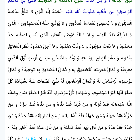
نَهْجُ اَلْبَلاَغَةِ
، وَ مِنْ كِتَابِ
عُيُونِ اَلْحِكْمَةِ وَ اَلْمَوَاعِظِ
لِعَلِيِّ بْنِ مُحَمَّدٍ
اَلْوَاسِطِيِّ
مِنْ خُطَبِهِ صَلَوَاتُ اَللَّهِ عَلَيْهِ:
اَلْحَمْدُ لِلَّهِ اَلَّذِي لاَ يَبْلُغُ مِدْحَتَهُ
اَلْقَائِلُونَ وَ لاَ يُحْصِي نَعْمَاءَهُ اَلْعَادُّونَ وَ لاَ يُؤَدِّي حَقَّهُ اَلْمُجْتَهِدُونَ - اَلَّذِي
لاَ يُدْرِكُهُ بُعْدُ اَلْهِمَمِ وَ لاَ يَنَالُهُ غَوْصُ اَلْفِطَنِ اَلَّذِي لَيْسَ لِصِفَتِهِ حَدٌّ
مَحْدُودٌ وَ لاَ نَعْتٌ مَوْجُودٌ وَ لاَ وَقْتٌ مَعْدُودٌ وَ لاَ أَجَلٌ مَمْدُودٌ فَطَرَ اَلْخَلاَئِقَ
بِقُدْرَتِهِ وَ نَشَرَ اَلرِّيَاحَ بِرَحْمَتِهِ وَ وَتَّدَ بِالصُّخُورِ مَيَدَانَ أَرْضِهِ أَوَّلُ اَلدِّينِ
مَعْرِفَتُهُ وَ كَمَالُ مَعْرِفَتِهِ اَلتَّصْدِيقُ بِهِ وَ كَمَالُ اَلتَّصْدِيقِ بِهِ تَوْحِيدُهُ وَ كَمَالُ
تَوْحِيدِهِ اَلْإِخْلاَصُ لَهُ وَ كَمَالُ اَلْإِخْلاَصِ لَهُ نَفْيُ اَلصِّفَاتِ عَنْهُ لِشَهَادَةِ كُلِّ
صِفَةٍ أَنَّهَا غَيْرُ اَلْمَوْصُوفِ وَ شَهَادَةِ كُلِّ مَوْصُوفٍ أَنَّهُ غَيْرُ اَلصِّفَةِ فَمَنْ وَصَفَ
اَللَّهَ سُبْحَانَهُ فَقَدْ قَرَنَهُ وَ مَنْ قَرَنَهُ فَقَدْ ثَنَّاهُ وَ مَنْ ثَنَّاهُ فَقَدْ جَزَّأَهُ وَ مَنْ
جَزَّأَهُ فَقَدْ جَهِلَهُ وَ مَنْ جَهِلَهُ فَقَدْ أَشَارَ إِلَيْهِ وَ مَنْ أَشَارَ إِلَيْهِ فَقَدْ حَدَّهُ وَ مَنْ
حَدَّهُ فَقَدْ عَدَّهُ وَ مَنْ قَالَ فِيمَ فَقَدْ ضَمَّنَهُ وَ مَنْ قَالَ عَلاَمَ فَقَدْ أَخْلَى مِنْهُ -
كَائِنٌ لاَ عَنْ حَدَثٍ مَوْجُودٌ لاَ عَنْ عَدَمٍ مَعَ كُلِّ
شَيْءٍ
لاَ
بِمُقَارَنَةٍ
وَ غَيْرُ كُلِّ