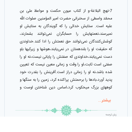
7-نهج البلاغة-و از كتاب عيون حكمت و مواعظ‍‌ على بن
محمّد واسطى از سخنرانى حضرت امير المؤمنين صلوات اللّٰه
عليه است. ستايش خدائى را كه گويندگان به ستايش او
نميرسند،نعمتهايش را حسابگران نمى‌توانند بشمارند،
كوشش‌كنندگان نمى‌توانند حق نعمتش را ادا كنند.خداوندى
كه حقيقت او را بلندهمتان در نمى‌يابند،هوشها و زيركيها باو
دست نمى‌يابند،خداوندى كه صفتش را پايانى نيست،نه او را
صفتى است ثابت،او را وقت و زمانى معين نيست كه تعيين
شده باشد،نه او را زمانى دراز است.آفرينش را بقدرت خود
پديد آورد،بادها را برحمتش پراكنده كرد، زمين را به سنگها و
كوههاى بزرگ ميخكوب كرد،اساس دين شناختن اوست و
شناخت كامل تصديق نمودن اوست،تصديق كامل يكتائى
بیشتر...
اوست،توحيد كامل خالص نمودن كردار براى اوست و
اخلاص كامل اين است كه صفات زياده‌اى بر ذات او تصور
زبان ترجمه
نكند زيرا كه هر صفتى گواهى ميدهد كه او غير از موصوف
فارسی
است و هر موصوفى گواهى ميدهد كه او غير از صفت