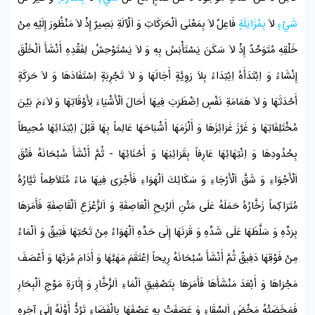
شَيْءٍ
لاَ
بِمُزَايَلَةٍ
فَاعِلٌ لاَ بِمَعْنَى اَلْحَرَكَاتِ وَ اَلْآلَةِ بَصِيرٌ إِذْ لاَ مَنْظُورَ إِلَيْهِ مِنْ
خَلْقِهِ مُتَوَحِّدٌ إِذْ لاَ سَكَنَ يَسْتَأْنِسُ بِهِ وَ لاَ يَسْتَوْحِشُ لِفَقْدِهِ أَنْشَأَ اَلْخَلْقَ
إِنْشَاءً وَ اِبْتَدَأَهُ اِبْتِدَاءً بِلاَ رَوِيَّةٍ أَجَالَهَا وَ لاَ تَجْرِبَةٍ اِسْتَفَادَهَا وَ لاَ حَرَكَةٍ
أَحْدَثَهَا وَ لاَ هَمَامَةِ نَفْسٍ اِضْطَرَبَ فِيهَا أَحَالَ اَلْأَشْيَاءَ لِأَوْقَاتِهَا وَ لاَءَمَ بَيْنَ
مُخْتَلِفَاتِهَا وَ غَرَّزَ غَرَائِزَهَا وَ أَلْزَمَهَا أَشْبَاحَهَا عَالِماً بِهَا قَبْلَ اِبْتِدَائِهَا مُحِيطاً
بِحُدُودِهَا وَ اِنْتِهَائِهَا عَارِفاً بِقَرَائِنِهَا وَ أَحْنَائِهَا - ثُمَّ أَنْشَأَ سُبْحَانَهُ فَتْقَ
اَلْأَجْوَاءِ وَ شَقَّ اَلْأَرْجَاءِ وَ سَكَائِكَ اَلْهَوَاءِ فَأَجْرَى فِيهَا مَاءً مُتَلاَطِماً تَيَّارُهُ
مُتَرَاكِماً زَخَّارُهُ حَمَلَهُ عَلَى مَتْنِ اَلرِّيحِ اَلْعَاصِفَةِ وَ اَلزَّعْزَعِ اَلْقَاصِفَةِ فَأَمَرَهَا
بِرَدِّهِ وَ سَلَّطَهَا عَلَى شَدِّهِ وَ قَرَنَهَا إِلَى حَدِّهِ اَلْهَوَاءُ مِنْ تَحْتِهَا فَتِيقٌ وَ اَلْمَاءُ
مِنْ فَوْقِهَا دَفِيقٌ ثُمَّ أَنْشَأَ سُبْحَانَهُ رِيحاً اِعْتَقَمَ مَهَبَّهَا وَ أَدَامَ مُرَبَّهَا وَ أَعْصَفَ
مَجْرَاهَا وَ أَبْعَدَ مَنْشَأَهَا فَأَمَرَهَا بِتَصْفِيقِ اَلْمَاءِ اَلزَّخَّارِ وَ إِثَارَةِ مَوْجِ اَلْبِحَارِ
فَمَخَضَتْهُ مَخْضَ اَلسِّقَاءِ وَ عَصَفَتْ بِهِ عَصْفَهَا بِالْفَضَاءِ تَرُدُّ أَوَّلَهُ إِلَى آخِرِهِ