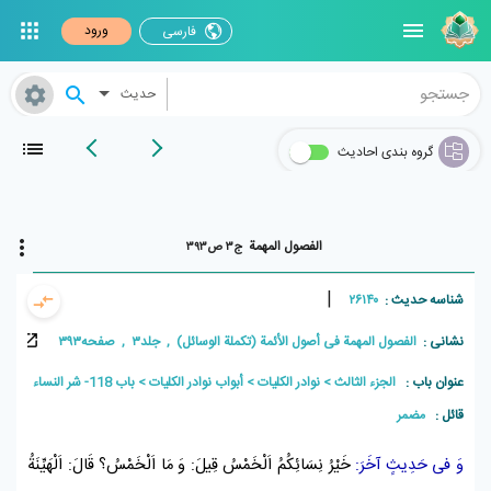
ورود
فارسی
حدیث
گروه بندی احادیث
الفصول المهمة
ج۳ ص۳۹۳
|
شناسه حدیث :
۲۶۱۴۰
نشانی :
الفصول المهمة فی أصول الأئمة (تکملة الوسائل) , جلد۳ , صفحه۳۹۳
عنوان باب :
الجزء الثالث
نوادر الكليات
أبواب نوادر الكليات
باب 118- شر النساء
قائل :
مضمر
وَ فى حَدِيثٍ آخَرَ:
خَيْرُ نِسَائِكُمُ اَلْخَمْسُ قِيلَ: وَ مَا اَلْخَمْسُ؟ قَالَ: اَلْهَيِّنَةُ