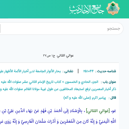
عوالي اللئالي
ج۱ ص۲۷
|
شناسه حدیث :
۲۵۱۰۴۴
نشانی :
بحار الأنوار الجامعة لدرر أخبار الأئمة الأطهار علیهم السل
عنوان باب :
الجزء الحادي و الخمسون
كتاب تاريخ الإمام الثاني عشر صلوات اللّه عليه
ذكر أخبار المعمرين لرفع استبعاد المخالفين عن طول غيبة مولانا القائم صلوات الله عليه و
قائل :
پيامبر اکرم (صلی الله علیه و آله)
غو،
[غوالي اللئالي]
، بِالْإِسْنَادِ إِلَى
أَحْمَدَ بْنِ فَهْدٍ
عَنْ
بَهَاءِ اَلدِّينِ عَلِيِّ بْنِ ع
اَللَّهِ اَلْيَمَنِيِّ
وَ إِنَّهُ كَانَ مِنَ اَلْمُعَمَّرِينَ وَ أَدْرَكَ
سَلْمَانَ اَلْفَارِسِيَّ
وَ إِنَّهُ رَوَى عَ