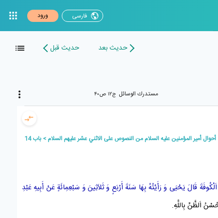
ورود
فارسی
حدیث بعد
حدیث قبل
مستدرك الوسائل
ج۱۲ ص۴۰
أحوال أمير المؤمنين عليه السلام من النصوص على الاثني عشر عليهم السلام
باب 14
اَلْكُوفَةَ
قَالَ
يَحْيَى
وَ رَأَيْتُهُ بِهَا
سَنَةَ أَرْبَعٍ وَ ثَلاَثِينَ وَ سَبْعِمِائَةٍ
عَنْ أَبِيهِ
عَبْدِ
حُسْنُ اَلظَّنِّ بِاللَّهِ.