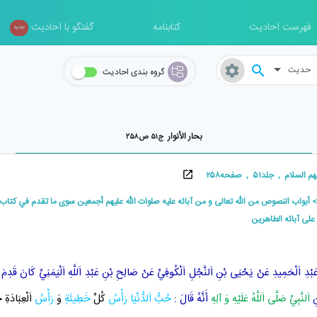
فهرست احادیث
کتابنامه
گفتگو با احادیث
جدید
حدیث
گروه بندی احادیث
بحار الأنوار
ج۵۱ ص۲۵۸
ام , جلد۵۱ , صفحه۲۵۸
أبواب النصوص من الله تعالى و من آبائه عليه صلوات الله عليهم أجمعين سوى ما تقدم في كتاب 
 على آبائه الطاهرين
َبْدِ اَلْحَمِيدِ
عَنْ
يَحْيَى بْنِ اَلنَّجْلِ اَلْكُوفِيِّ
عَنْ
صَالِحِ بْنِ عَبْدِ اَللَّهِ اَلْيَمَنِيِّ
كَانَ قَدِمَ
نِ
اَلنَّبِيِّ صَلَّى اَللَّهُ عَلَيْهِ وَ آلِهِ
أَنَّهُ قَالَ :
حُبُّ
اَلدُّنْيَا
رَأْسُ
كُلِّ
خَطِيئَةٍ
وَ
رَأْسُ
اَلْعِبَادَةِ 