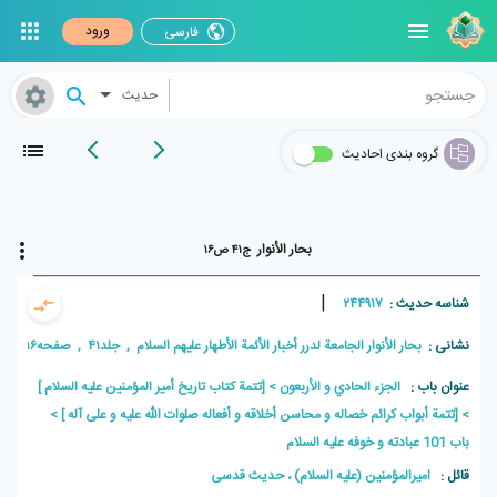
ورود
فارسی
حدیث
گروه بندی احادیث
بحار الأنوار
ج۴۱ ص۱۶
|
شناسه حدیث :
۲۴۴۹۱۷
نشانی :
بحار الأنوار الجامعة لدرر أخبار الأئمة الأطهار علیهم السلام , جلد۴۱ , صفحه۱۶
عنوان باب :
الجزء الحادي و الأربعون
[تتمة كتاب تاريخ أمير المؤمنين عليه السلام ]
[تتمة أبواب كرائم خصاله و محاسن أخلاقه و أفعاله صلوات الله عليه و على آله ]
باب 101 عبادته و خوفه عليه السلام
قائل :
امیرالمؤمنین (علیه السلام) ، حديث قدسی