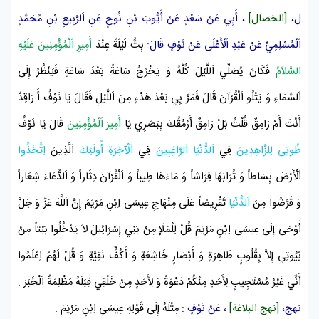
ل،
[الخصال]
،
أَبِي
عَنْ
سَعْدٍ
عَنْ
أَيُّوبَ بْنِ نُوحٍ
عَنِ
اَلرَّبِيعِ بْنِ مُحَمَّدٍ
اَلْمُسْلِمِيِّ
عَنْ
عَبْدِ اَلْأَعْلَى
عَنْ
نَوْفٍ
قَالَ:
بِتُّ لَيْلَةً عِنْدَ
أَمِيرِ اَلْمُؤْمِنِينَ عَلَيْهِ
السَّلاَمُ
فَكَانَ يُصَلِّي اَللَّيْلَ كُلَّهُ وَ يَخْرُجُ سَاعَةً بَعْدَ سَاعَةٍ فَيَنْظُرُ إِلَى
اَلسَّمَاءِ وَ يَتْلُو
اَلْقُرْآنَ
قَالَ فَمَرَّ بِي بَعْدَ هَدْءٍ مِنَ اَللَّيْلِ فَقَالَ يَا
نَوْفُ
أَ رَاقِدٌ
أَنْتَ أَمْ رَامِقٌ قُلْتُ بَلْ رَامِقٌ أَرْمُقُكَ بِبَصَرِي يَا
أَمِيرَ اَلْمُؤْمِنِينَ
قَالَ يَا
نَوْفُ
طُوبَى
لِلزَّاهِدِينَ
فِي
اَلدُّنْيَا
اَلرَّاغِبِينَ
فِي
اَلْآخِرَةِ
أُولَئِكَ
اَلَّذِينَ
اِتَّخَذُوا
اَلْأَرْضَ بِسَاطاً وَ تُرَابَهَا فِرَاشاً وَ مَاءَهَا طِيباً وَ
اَلْقُرْآنَ
دِثَاراً وَ اَلدُّعَاءَ شِعَاراً
وَ قَرَّضُوا مِنَ
اَلدُّنْيَا
تَقْرِيضاً عَلَى مِنْهَاجِ
عِيسَى اِبْنِ مَرْيَمَ
إِنَّ اَللَّهَ عَزَّ وَ جَلَّ
أَوْحَى إِلَى
عِيسَى اِبْنِ مَرْيَمَ
قُلْ لِلْمَلَإِ مِنْ
بَنِي إِسْرَائِيلَ
لاَ يَدْخُلُوا بَيْتاً مِنْ
بُيُوتِي إِلاَّ بِقُلُوبٍ طَاهِرَةٍ وَ أَبْصَارٍ خَاشِعَةٍ وَ أَكُفٍّ نَقِيَّةٍ وَ قُلْ لَهُمُ اِعْلَمُوا
أَنِّي غَيْرُ مُسْتَجِيبٍ لِأَحَدٍ مِنْكُمْ دَعْوَةً وَ لِأَحَدٍ مِنْ خَلْقِي قِبَلَهُ مَظْلِمَةٌ اَلْخَبَرَ
.
نهج،
[نهج البلاغة]
، عَنْ
نَوْفٍ
:
مِثْلَهُ إِلَى قَوْلِهِ
عِيسَى اِبْنِ مَرْيَمَ
.