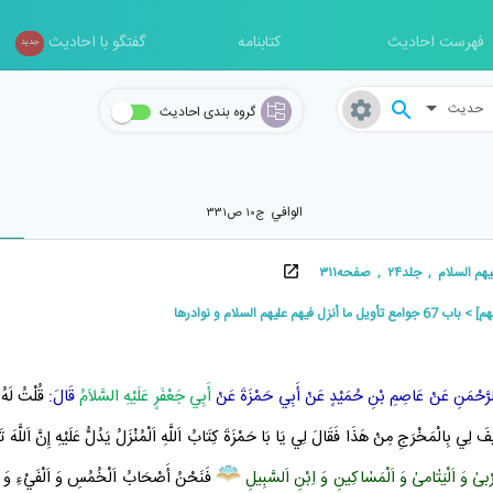
فهرست احادیث
کتابنامه
گفتگو با احادیث
جدید
حدیث
گروه بندی احادیث
الوافي
ج۱۰ ص۳۳۱
سلام , جلد۲۴ , صفحه۳۱۱
يهم]
باب 67 جوامع تأويل ما أنزل فيهم عليهم السلام و نوادرها
رَّحْمَنِ
عَنْ
عَاصِمِ بْنِ حُمَيْدٍ
عَنْ
أَبِي حَمْزَةَ
عَنْ
أَبِي جَعْفَرٍ عَلَيْهِ السَّلاَمُ
قَالَ:
قُلْتُ لَهُ
فَ لِي بِالْمَخْرَجِ مِنْ هَذَا فَقَالَ لِي يَا
بَا حَمْزَةَ
كِتَابُ اَللَّهِ
اَلْمُنْزَلُ يَدُلُّ عَلَيْهِ إِنَّ اَللَّه
ْبىٰ وَ اَلْيَتٰامىٰ وَ اَلْمَسٰاكِينِ وَ اِبْنِ اَلسَّبِيلِ
فَنَحْنُ أَصْحَابُ اَلْخُمُسِ وَ اَلْفَيْءِ وَ قَ