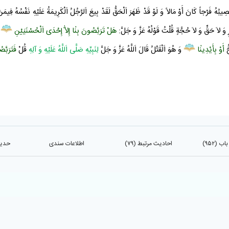
َرْجاً كَانَ أَوْ مَالاً وَ لَوْ قَدْ ظَهَرَ اَلْحَقُّ لَقَدْ بِيعَ اَلرَّجُلُ اَلْكَرِيمَةُ عَلَيْهِ نَفْسُهُ فِيمَنْ لا
 وَ لاَ حَقٍّ وَ لاَ حُجَّةٍ قُلْتُ قَوْلُهُ عَزَّ وَ جَلَّ:
هَلْ تَرَبَّصُونَ بِنٰا إِلاّٰ إِحْدَى اَلْحُسْنَيَيْنِ
ق
خُ
أَوْ بِأَيْدِينٰا
وَ هُوَ اَلْقَتْلُ قَالَ اَللَّهُ عَزَّ وَ جَلَّ
لِنَبِيِّهِ صَلَّى اَللَّهُ عَلَيْهِ وَ آلِهِ
قُلْ
فَتَرَبَّص
 (۹۵۲)
احادیث مرتبط (۷۹)
اطلاعات سندی
حدیث 