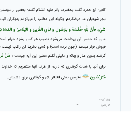
كافى: ابو حمزه گفت بحضرت باقر عليه السّلام گفتم: بعضى از دوستان
بجز شيعيان ما، عرضكردم چگونه اين مطلب را مى‌توانم بديگران اثبات
شَيْ‌ءٍ فَأَنَّ‌ لِلّٰهِ‌ خُمُسَهُ‌ وَ لِلرَّسُولِ‌ وَ لِذِي اَلْقُرْبىٰ‌ وَ اَلْيَتٰامىٰ‌ وَ اَلْمَسٰاكِ
مالى كه خمس آن پرداخت مى‌شود نصيب هر كس بشود حرام است چه ب
فروش قرار ميدهد (چون برده است) و كسى بخريد آن راغب نيست بوا
هَلْ‌ تَرَب
گرفتند بدون عذر و بهانه و دليلى گفتم معنى اين آيه چيست:«
براى آنها با شدت گرفتارى كه داريم از طرف آنها منتظريم كه خداون
مُتَرَبِّصُونَ‌
»تربص يعنى انتظار بلاء و گرفتارى براى دشمنان.
زبان ترجمه
فارسی
برای ثبت ترجمه، وارد شوید