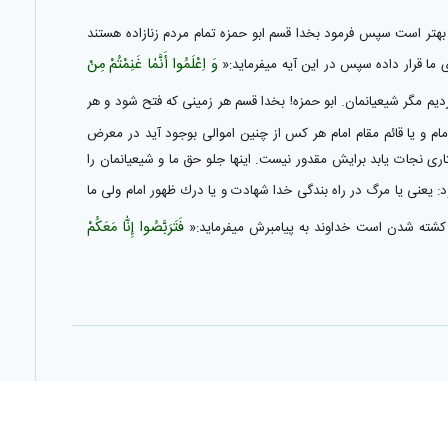
ا بهتر است سپس فرمود بخدا قسم ابو حمزه تمام مردم زنازاده هستند
وَ اِعْلَمُوا أَنَّمٰا غَنِمْتُمْ‌ مِنْ‌
 ما قرار داده سپس در اين آيه ميفرمايد:«
م مگر شيعيانمان. ابو حمزه! بخدا قسم هر زمينى كه فتح شود و هر
 يا قائم مقام امام هر كس از چنين اموالى بوجود آيد در معرض
نجات يابد برايش مقدور نيست. اينها جلو حق ما و شيعيانمان را
مود: يعنى يا مرگ در راه بندگى خدا شهادت و يا درك ظهور امام ولى ما
فَتَرَبَّصُوا إِنّٰا مَعَكُمْ‌
كه كشته شدن است خداوند به پيامبرش ميفرمايد:«