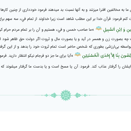
 ما به مخالفين افترا ميزنند و به آنها نسبت بد ميدهند فرمود خوددارى از چنين كاره
 كنم فرمود: قرآن خدا بر اين مطلب شاهد است زيرا خداوند از تمام فيء سه سهم براى
ينِ‌ وَ اِبْنِ‌ اَلسَّبِيلِ‌
»ما صاحب خمس و فيء هستيم و آن را بر تمام مردم حرام كردي
صورت زن و همسر در آيد و يا بصورت مال و ثروت اگر دولت حق ظاهر شود امام و
سطه بى‌ارزشى بطورى كه شخص حاضر است تمام ثروت خود را بدهد و از اين گرفتارى 
َّصُونَ‌ بِنٰا إِلاّٰ إِحْدَى اَلْحُسْنَيَيْنِ‌
»آيا براى ما جز دو فرجام نيكو انتظار داريد. فر
د ايشان را گرفتار عذاب كند. فرمود: آن يا مسخ است و يا بدست ما گرفتار ميشوند 