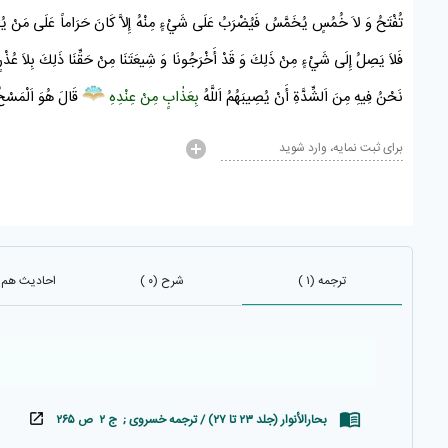
تُفْتَحُ وَ لاَ خُمُسٍ يُخَمَّسُ فَيُضْرَبُ عَلَى شَيْءٍ مِنْهُ إِلاَّ كَانَ حَرَاماً عَلَى مَنْ يُصِيبُهُ ف
فَلاَ يَصِلُ إِلَى شَيْءٍ مِنْ ذَلِكَ وَ قَدْ أَخْرَجُونَا وَ
شِيعَتَنَا
مِنْ حَقِّنَا ذَلِكَ بِلاَ عُذْرٍ
نَحْنُ فِيهِ مِنَ اَلشِّدَّةِ أَنْ يُصِيبَهُمُ اَللَّهُ
بِعَذٰابٍ مِنْ عِنْدِهِ
قَالَ هُوَ اَلْمَسْ
برای ثبت نمایه، وارد شوید
ترجمه (۱ )
شرح (۰ )
احادیث هم باب
بحارالأنوار (جلد ۲۳ تا ۲۷) / ترجمه خسروی ; ج ۲ ص ۲۶۵