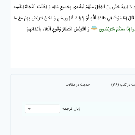
َ يَزِيدُ حَتَّى إِنَّ اَلرَّجُلَ مِنْهُمْ لَيَفْتَدِي بِجَمِيعِ مَالِهِ وَ يَطْلُبُ اَلنَّجَاةَ لِنَفْسِهِ
َالَ إِمَّا مَوْتٌ فِي طَاعَةِ اَللَّهِ أَوْ إِدْرَاكُ ظُهُورِ إِمَامٍ وَ نَحْنُ نَتَرَبَّصُ بِهِمْ مَعَ مَا
ُوا إِنّٰا مَعَكُمْ مُتَرَبِّصُونَ
وَ اَلتَّرَبُّصُ اِنْتِظَارُ وُقُوعِ اَلْبَلاَءِ بِأَعْدَائِهِمْ .
در کتب (۱۹۶)
حدیث در مقالات
زبان ترجمه: