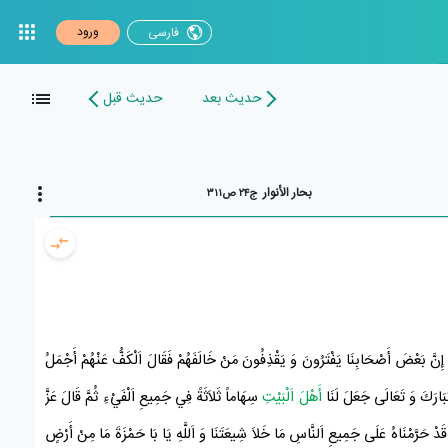
ورود
فارسی
حدیث بعد
حدیث قبل
بحار الأنوار
ج۲۴ ص۳۱۱
 إِنَّ بَعْضَ
أَصْحَابِنَا
يَفْتَرُونَ وَ يَقْذِفُونَ مَنْ خَالَفَهُمْ فَقَالَ اَلْكَفُّ عَنْهُمْ أَجْمَلُ
َ تَبَارَكَ وَ تَعَالَى جَعَلَ لَنَا
أَهْلَ اَلْبَيْتِ
سِهَاماً ثَلاَثَةً فِي جَمِيعِ اَلْفَيْءِ ثُمَّ قَالَ عَزَّ
دْ حَرَّمْنَاهُ عَلَى جَمِيعِ اَلنَّاسِ مَا خَلاَ
شِيعَتَنَا
وَ اَللَّهِ يَا
بَا حَمْزَةَ
مَا مِنْ أَرْضٍ