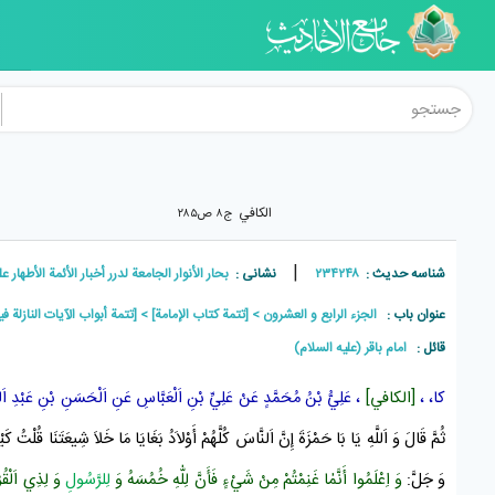
الکافي
ج۸ ص۲۸۵
|
شناسه حدیث :
۲۳۴۲۴۸
نشانی :
بحار الأنوار الجامعة لدرر أخبار الأئمة الأطهار علیهم ال
عنوان باب :
الجزء الرابع و العشرون
[تتمة كتاب الإمامة]
[تتمة أبواب الآيات النازلة ف
قائل :
امام باقر (علیه السلام)
كا، ،
[الكافي]
،
عَلِيُّ بْنُ مُحَمَّدٍ
عَنْ
عَلِيِّ بْنِ اَلْعَبَّاسِ
عَنِ
اَلْحَسَنِ بْنِ عَبْدِ اَل
ثُمَّ قَالَ وَ اَللَّهِ يَا
بَا حَمْزَةَ
إِنَّ اَلنَّاسَ كُلَّهُمْ أَوْلاَدُ بَغَايَا مَا خَلاَ
شِيعَتَنَا
قُلْتُ كَيْ
وَ جَلَّ:
وَ اِعْلَمُوا أَنَّمٰا غَنِمْتُمْ مِنْ شَيْءٍ فَأَنَّ لِلّٰهِ خُمُسَهُ وَ
لِلرَّسُولِ
وَ لِذِي اَلْقُر