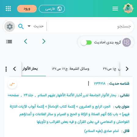
ورود
فارسی
حدیث
گروه بندی احادیث
رجال الکشی
وسائل الشیعة
بحار الأنوار
ج۱ ص۲۹۱
ج۱۷ ص۱۶۷
ج۲۴ ص۳۰۰
|
شناسه حدیث :
۲۳۴۲۱۸
نشانی :
بحار الأنوار الجامعة لدرر أخبار الأئمة الأطهار علیهم السلام , جلد۲۴ , صفحه۳۰۰
عنوان باب :
الجزء الرابع و العشرون
[تتمة كتاب الإمامة]
[تتمة أبواب الآيات النازلة
فيهم]
باب 66 أنهم الصلاة و الزكاة و الحج و الصيام و سائر الطاعات و أعداؤهم
الفواحش و المعاصي في بطن القرآن و فيه بعض الغرائب و تأويلها
قائل :
امام صادق (علیه السلام)