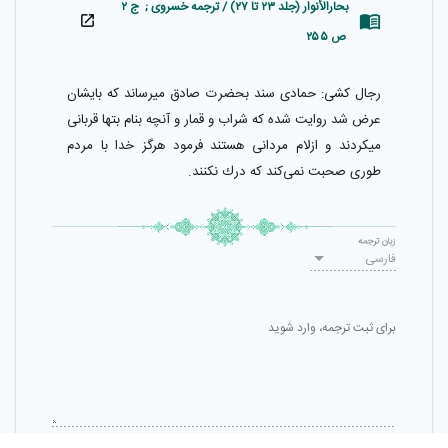
بحارالأنوار (جلد ۲۳ تا ۲۷) / ترجمه خسروی ; ج ۲
ص ۲۵۵
رجال كشى: حمادى سند بحضرت صادق ميرساند كه بايشان
عرض شد روايت شده كه شراب و قمار و آنچه بنام بتها قربانى
ميكردند و ازلام مردانى هستند فرمود هرگز خدا با مردم
طورى صحبت نمى‌كند كه درك نكنند.
زبان ترجمه
فارسی
برای ثبت ترجمه، وارد شوید