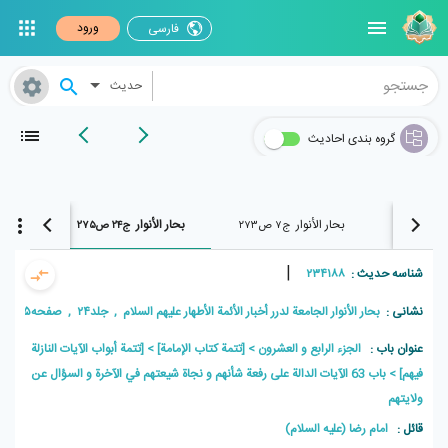
ورود
فارسی
حدیث
گروه بندی احادیث
بحار الأنوار
بحار الأنوار
بحار ا
ج۱ ص۶۱۷
ج۷ ص۲۷۳
ج۲۴ ص۲۷۵
|
شناسه حدیث :
۲۳۴۱۸۸
نشانی :
بحار الأنوار الجامعة لدرر أخبار الأئمة الأطهار علیهم السلام , جلد۲۴ , صفحه۲۷۵
عنوان باب :
الجزء الرابع و العشرون
[تتمة كتاب الإمامة]
[تتمة أبواب الآيات النازلة
فيهم]
باب 63 الآيات الدالة على رفعة شأنهم و نجاة شيعتهم في الآخرة و السؤال عن
ولايتهم
قائل :
امام رضا (علیه السلام)