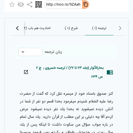
http://noo.rs/9ZAah
ترجمه (۱ )
شرح (۰ )
احادیث هم باب (۹۵۲)
احاد
زبان ترجمه:
بحارالأنوار (جلد ۲۳ تا ۲۷) / ترجمه خسروی ; ج ۲
ص ۲۳۴
كنز: صدوق باسناد خود از ميسره نقل كرد كه گفت از حضرت
رضا عليه السّلام شنيدم ميفرمود بخدا قسم دو نفر از شما در
آتش ديده نميشويد نه بخدا يك نفر ديده نميشود عرض
كردم آقا چه دليلى بر اين مطلب از قرآن داريد. يك سال تمام
در باره جواب سؤال من سكوت داشت تا اينكه پس از يك
سال روزى در خدمتش طواف مى‌كردم بمن فرمود ميسره!