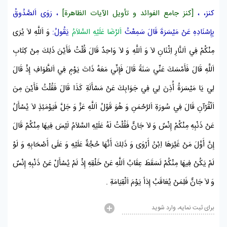
كنز، ،
[كنز جامع الفوائد و تأويل الآيات الظاهرة]
، رَوَى
اَلصَّدُوقُ
بِإِسْنَادِهِ عَنْ
مَيْسَرَةَ
قَالَ سَمِعْتُ
اَلرِّضَا عَلَيْهِ السَّلاَمُ
يَقُولُ:
وَ اَللَّهِ لاَ يُرَى
مِنْكُمْ فِي
اَلنَّارِ
اِثْنَانِ لاَ وَ اَللَّهِ وَ لاَ وَاحِدٌ قَالَ قُلْتُ فَأَيْنَ ذَلِكَ مِنْ
كِتَابِ
اَللَّهِ
قَالَ فَأَمْسَكَ عَنِّي سَنَةً قَالَ فَإِنِّي مَعَهُ ذَاتَ يَوْمٍ فِي اَلطَّوَافِ إِذْ قَالَ
لِي يَا
مَيْسَرَةُ
أُذِنَ لِي فِي جَوَابِكَ عَنْ مَسْأَلَةِ كَذَا قَالَ فَقُلْتُ فَأَيْنَ مِنَ
اَلْقُرْآنِ
قَالَ فِي سُورَةِ
اَلرَّحْمَنِ
وَ هُوَ قَوْلُ اَللَّهِ عَزَّ وَ جَلَّ
فَيَوْمَئِذٍ لاَ يُسْأَلُ
عَنْ ذَنْبِهِ مِنْكُمْ إِنْسٌ وَ لاَ جَانٌّ
فَقُلْتُ لَهُ عَلَيْهِ السَّلاَمُ لَيْسَ فِيهَا مِنْكُمْ قَالَ
إِنَّ أَوَّلَ مَنْ غَيَّرَهَا
اِبْنُ أَرْوَى
وَ ذَلِكَ أَنَّهَا حُجَّةٌ عَلَيْهِ وَ عَلَى أَصْحَابِهِ وَ لَوْ
لَمْ يَكُنْ فِيهَا مِنْكُمْ لَسَقَطَ عِقَابُ اَللَّهِ عَنْ خَلْقِهِ إِذْ لَمْ يُسْأَلْ عَنْ ذَنْبِهِ إِنْسٌ
وَ لاَ جَانٌّ فَلِمَنْ يُعَاقَبُ إِذاً
يَوْمَ اَلْقِيَامَةِ
.
برای ثبت نمایه، وارد شوید