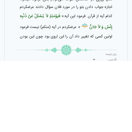
اجازه جواب دادن بتو را در مورد فلان سؤال دادند عرضكردم
فَيَوْمَئِذٍ لاٰ يُسْئَلُ‌ عَنْ‌ ذَنْبِهِ‌
كدام آيه از قرآن. فرمود اين آيه:«
إِنْسٌ‌ وَ لاٰ جَانٌّ‌
» عرضكردم در آيه (منكم) نيست فرمود
اولين كسى كه تغيير داد آن را ابن اروى بود چون اين بودن
(منكم) بر ضرر او و يارانش بود اگر (منكم) در آيه نباشد
عقاب و كيفر خدا از همه مردم برداشته مى‌شود زيرا وقتى از
زبان ترجمه
گناه هيچ كس سؤال نشود از جن و انس ديگر چه كس در
فارسی
روز قيامت عقاب خواهد شد؟.
برای ثبت ترجمه، وارد شوید
ثبت ترجمه