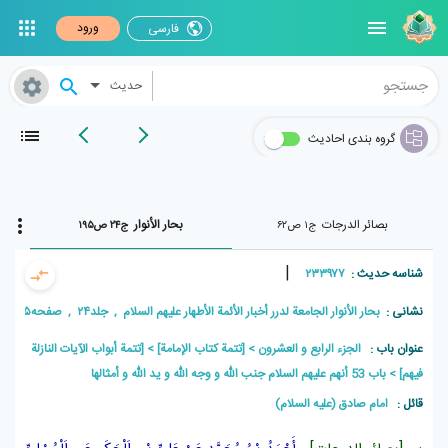
ورود
فارسی
حدیث
گروه بندی احادیث
بصائر الدرجات
بحار الأنوار
ج۱ ص۶۲
ج۲۴ ص۱۹۵
|
شناسه حدیث :
۲۳۳۹۷۷
نشانی :
بحار الأنوار الجامعة لدرر أخبار الأئمة الأطهار علیهم السلام , جلد۲۴ , صفحه۱۹۵
عنوان باب :
الجزء الرابع و العشرون
[تتمة كتاب الإمامة]
[تتمة أبواب الآيات النازلة
فيهم]
باب 53 أنهم عليهم السلام جنب الله و وجه الله و يد الله و أمثالها
قائل :
امام صادق (علیه السلام)