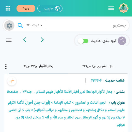
ورود
فارسی
حدیث
گروه بندی احادیث
علل الشرایع
بحار الأنوار
ج۱ ص۲۴۹
ج۲۳ ص۹۹
|
شناسه حدیث :
۲۳۲۶۰۶
نشانی :
بحار الأنوار الجامعة لدرر أخبار الأئمة الأطهار علیهم السلام , جلد۲۳ , صفحه۹۹
عنوان باب :
الجزء الثالث و العشرون
كتاب الإمامة
[أبواب جمل أحوال الأئمة الكرام
عليهم السلام و دلائل إمامتهم و فضائلهم و مناقبهم و غرائب أحوالهم]
باب 6 أن الناس
لا يهتدون إلا بهم و أنهم الوسائل بين الخلق و بين الله و أنه لا يدخل الجنة إلا من
عرفهم