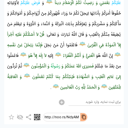
عَلَيْكُمْ
نِعْمَتِي وَ رَضِيتُ لَكُمُ
اَلْإِسْلاٰمَ
دِيناً
وَ
فَرَضَ
عَلَيْكُمْ
لِأَوْلِيَائِهِ
حُقُوقاً أَمَرَكُمْ بِأَدَائِهَا لِيَحِلَّ لَكُمْ مَا وَرَاءَ ظُهُورِكُمْ مِنْ أَزْوَاجِكُمْ وَ أَمْوَالِكُمْ وَ
مَأْكَلِكُمْ وَ مَشْرَبِكُمْ وَ يُعَرِّفَكُمْ بِذَلِكَ اَلْبَرَكَةَ وَ اَلنَّمَاءَ وَ اَلثَّرْوَةَ وَ لِيَعْلَمَ مَنْ
يُطِيعُهُ مِنْكُمْ بِالْغَيْبِ وَ قَالَ اَللَّهُ تَبَارَكَ وَ تَعَالَى:
قُلْ لاٰ أَسْئَلُكُمْ عَلَيْهِ أَجْراً
إِلاَّ اَلْمَوَدَّةَ فِي اَلْقُرْبىٰ
فَاعْلَمُوا أَنَّ مَنْ بَخِلَ
فَإِنَّمٰا يَبْخَلُ عَنْ نَفْسِهِ
إِنَّ اَللَّهَ هُوَ
اَلْغَنِيُّ وَ أَنْتُمُ اَلْفُقَرٰاءُ
إِلَيْهِ
لاٰ إِلٰهَ إِلاّٰ هُوَ
فَاعْمَلُوا
مِنْ بَعْدُ مَا شِئْتُمْ
فَسَيَرَى اَللّٰهُ عَمَلَكُمْ وَ
رَسُولُهُ
وَ اَلْمُؤْمِنُونَ
ثُمَّ تُرَدُّونَ
إِلىٰ عٰالِمِ اَلْغَيْبِ وَ اَلشَّهٰادَةِ فَيُنَبِّئُكُمْ بِمٰا كُنْتُمْ تَعْمَلُونَ
وَ اَلْعٰاقِبَةُ
لِلْمُتَّقِينَ
وَ اَلْحَمْدُ لِلّٰهِ رَبِّ اَلْعٰالَمِينَ
.
برای ثبت نمایه، وارد شوید
http://noo.rs/NdyAM