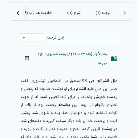
ترجمه (۱ )
شرح (۰ )
احادیث هم باب (۱۰۱۴)
احا
زبان ترجمه:
بحارالأنوار (جلد ۲۳ تا ۲۷) / ترجمه خسروی ; ج ۱
ص ۶۸
علل الشرائع: ص 93-اسحاق بن اسماعيل نيشابورى گفت
حسن بن علي عليه السّلام براى او نوشت: خداوند كه بفضل و
رحمت خويش واجبات را براى شما تعيين نمود نه از جهت
احتياج بانجام آن بود. اين بواسطه رحمت بود تا پاك از
ناپاك شناخته شود و دلهايتان صفا يابد و قلبهاى شما روشن
گردد و برحمت خدا بر يك ديگر سبقت گيريد و مقام‌هاى شما
در بهشت افزون گردد. حج و عمره و نماز و زكات و روزه و
ولايت را بر شما واجب نمود و براى شما درى قرار داد كه