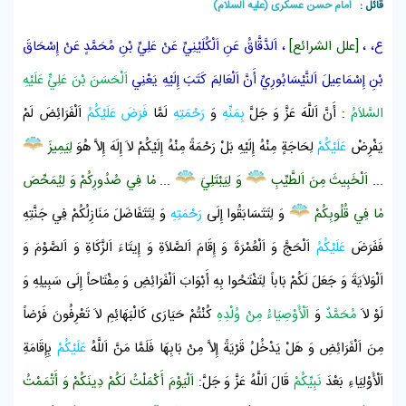
قائل :
امام حسن عسکری (علیه السلام)
ع، ،
[علل الشرائع]
،
اَلدَّقَّاقُ
عَنِ
اَلْكُلَيْنِيِّ
عَنْ
عَلِيِّ بْنِ مُحَمَّدٍ
عَنْ
إِسْحَاقَ
بْنِ إِسْمَاعِيلَ اَلنَّيْسَابُورِيِّ
أَنَّ اَلْعَالِمَ كَتَبَ إِلَيْهِ يَعْنِي
اَلْحَسَنَ بْنَ عَلِيٍّ عَلَيْهِ
السَّلاَمُ
:
أَنَّ اَللَّهَ عَزَّ وَ جَلَّ
بِمَنِّهِ
وَ
رَحْمَتِهِ
لَمَّا
فَرَضَ
عَلَيْكُمُ
اَلْفَرَائِضَ لَمْ
يَفْرِضْ
عَلَيْكُمْ
لِحَاجَةٍ مِنْهُ إِلَيْهِ بَلْ رَحْمَةً مِنْهُ إِلَيْكُمْ لاَ إِلَهَ إِلاَّ هُوَ
لِيَمِيزَ
...
اَلْخَبِيثَ مِنَ اَلطَّيِّبِ
وَ لِيَبْتَلِيَ
...
مٰا فِي صُدُورِكُمْ وَ لِيُمَحِّصَ
مٰا فِي قُلُوبِكُمْ
وَ لِتَتَسَابَقُوا إِلَى
رَحْمَتِهِ
وَ لِتَتَفَاضَلَ مَنَازِلُكُمْ فِي جَنَّتِهِ
فَفَرَضَ
عَلَيْكُمُ
اَلْحَجَّ وَ اَلْعُمْرَةَ وَ إِقَامَ اَلصَّلاَةِ وَ إِيتَاءَ اَلزَّكَاةِ وَ اَلصَّوْمَ وَ
اَلْوَلاَيَةَ وَ جَعَلَ لَكُمْ بَاباً لِتَفْتَحُوا بِهِ أَبْوَابَ اَلْفَرَائِضِ وَ مِفْتَاحاً إِلَى سَبِيلِهِ وَ
لَوْ لاَ
مُحَمَّدٌ
وَ
اَلْأَوْصِيَاءُ مِنْ وُلْدِهِ
كُنْتُمْ حَيَارَى كَالْبَهَائِمِ لاَ تَعْرِفُونَ فَرْضاً
مِنَ اَلْفَرَائِضِ وَ هَلْ يَدْخُلُ قَرْيَةً إِلاَّ مِنْ بَابِهَا فَلَمَّا مَنَّ اَللَّهُ
عَلَيْكُمْ
بِإِقَامَةِ
اَلْأَوْلِيَاءِ بَعْدَ
نَبِيِّكُمْ
قَالَ اَللَّهُ عَزَّ وَ جَلَّ:
اَلْيَوْمَ أَكْمَلْتُ لَكُمْ دِينَكُمْ وَ أَتْمَمْتُ