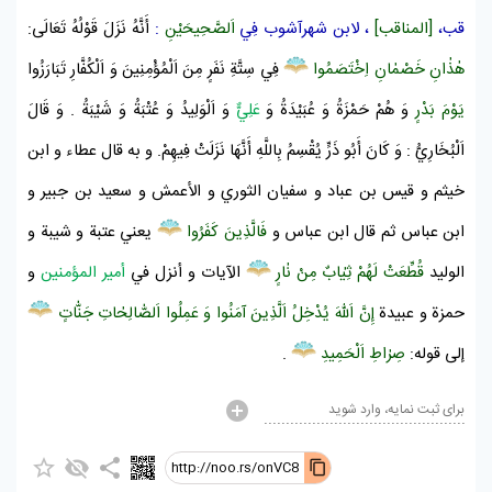
قب،
[المناقب]
،
لابن شهرآشوب
فِي
اَلصَّحِيحَيْنِ
:
أَنَّهُ نَزَلَ قَوْلُهُ تَعَالَى:
هٰذٰانِ خَصْمٰانِ اِخْتَصَمُوا
فِي سِتَّةِ نَفَرٍ مِنَ اَلْمُؤْمِنِينَ وَ اَلْكُفَّارِ تَبَارَزُوا
يَوْمَ بَدْرٍ
وَ هُمْ
حَمْزَةُ
وَ
عُبَيْدَةُ
وَ
عَلِيٌّ
وَ
اَلْوَلِيدُ
وَ
عُتْبَةُ
وَ
شَيْبَةُ
. وَ قَالَ
اَلْبُخَارِيُّ
: وَ كَانَ
أَبُو ذَرٍّ
يُقْسِمُ بِاللَّهِ أَنَّهَا نَزَلَتْ فِيهِمْ. و به قال
عطاء
و
ابن
خيثم
و
قيس بن عباد
و
سفيان الثوري
و
الأعمش
و
سعيد بن جبير
و
ابن عباس
ثم قال
ابن عباس
و
فَالَّذِينَ كَفَرُوا
يعني
عتبة
و
شيبة
و
الوليد
قُطِّعَتْ لَهُمْ ثِيٰابٌ مِنْ نٰارٍ
الآيات و أنزل في
أمير المؤمنين
و
حمزة
و
عبيدة
إِنَّ اَللّٰهَ يُدْخِلُ اَلَّذِينَ آمَنُوا وَ عَمِلُوا اَلصّٰالِحٰاتِ جَنّٰاتٍ
إلى قوله:
صِرٰاطِ اَلْحَمِيدِ
.
برای ثبت نمایه، وارد شوید
http://noo.rs/onVC8