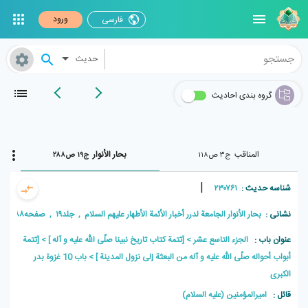
ورود
فارسی
حدیث
گروه بندی احادیث
المناقب
بحار الأنوار
ج۳ ص۱۱۸
ج۱۹ ص۲۸۸
|
شناسه حدیث :
۲۳۰۷۶۱
نشانی :
بحار الأنوار الجامعة لدرر أخبار الأئمة الأطهار علیهم السلام , جلد۱۹ , صفحه۲۸۸
عنوان باب :
الجزء التاسع عشر
[تتمة كتاب تاريخ نبينا صلّى اللّه عليه و آله ]
[تتمة
أبواب أحواله صلّى اللّه عليه و آله من البعثة إلى نزول المدينة ]
باب 10 غزوة بدر
الكبرى
قائل :
امیرالمؤمنین (علیه السلام)