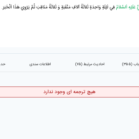
ٍّ عَلَيْهِ اَلسَّلاَمُ
فِي لَيْلَةٍ وَاحِدَةٍ ثَلاَثَةُ آلاَفِ مَنْقَبَةٍ وَ ثَلاَثَةُ مَنَاقِبَ ثُمَّ يَرْوِي هَذَا اَلْخَبَرَ.
(۳۵۵)
احادیث مرتبط (۷۵)
اطلاعات سندی
حدیث
هیچ ترجمه ای وجود ندارد