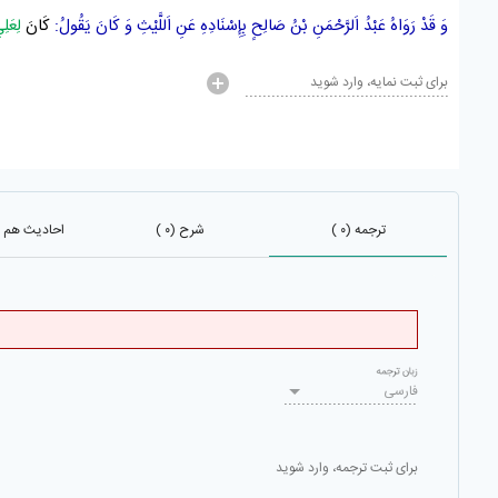
وَ قَدْ رَوَاهُ
عَبْدُ اَلرَّحْمَنِ بْنُ صَالِحٍ
بِإِسْنَادِهِ عَنِ
اَللَّيْثِ
وَ كَانَ يَقُولُ:
كَانَ
لِعَلِي
برای ثبت نمایه، وارد شوید
ترجمه (۰ )
شرح (۰ )
احادیث هم باب 
زبان ترجمه
فارسی
برای ثبت ترجمه، وارد شوید