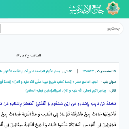
المناقب
ج۲ ص۲۴۲
|
شناسه حدیث :
۲۳۰۷۵۳
نشانی :
بحار الأنوار الجامعة لدرر أخبار الأئمة الأطهار علیهم الس
عنوان باب :
الجزء التاسع عشر
[تتمة كتاب تاريخ نبينا صلّى اللّه عليه و آله ]
[تتمة أبو
قائل :
پيامبر اکرم (صلی الله علیه و آله) ، امیرالمؤمنین (علیه السلام)
مُحَمَّدُ بْنُ ثَابِتٍ
بِإِسْنَادِهِ عَنِ
اِبْنِ مَسْعُودٍ
وَ
اَلْفَلَكِيُّ
اَلْمُفَسِّرُ بِإِسْنَادِهِ عَنْ
مُح
فَأَخْرَجَهَا جَاءَتْ رِيحٌ فَأَهْرَقَتْهُ ثُمَّ عَادَ إِلَى اَلْقَلِيبِ وَ مَلَأَ اَلْقِرْبَةَ فَجَاءَتْ رِيحٌ فَأ
فَجَبْرَئِيلُ
فِي أَلْفٍ مِنَ اَلْمَلاَئِكَةِ سَلَّمُوا عَلَيْكَ وَ اَلرِّيحُ اَلثَّانِيَةُ
مِيكَائِيلُ
فِي أَلْفٍ 