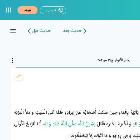
ورود
فارسی
حدیث بعد
حدیث قبل
بحار الأنوار
ج۱۹ ص۲۸۶
يَأْتِيَهُ بِالْمَاءِ حِينَ سَكَتَ
أَصْحَابُهُ
عَنْ إِيرَادِهِ فَلَمَّا أَتَى اَلْقَلِيبَ وَ مَلَأَ اَلْقِرْبَةَ
َ آلِهِ
وَ أَخْبَرَهُ بِخَبَرِهِ فَقَالَ
رَسُولُ اَللَّهِ صَلَّى اَللَّهُ عَلَيْهِ وَ آلِهِ
أَمَّا اَلرِّيحُ اَلْأُولَى
َيْكَ وَ فِي رِوَايَةٍ وَ مَا أَتَوْكَ إِلاَّ لِيَحْفَظُوكَ
.