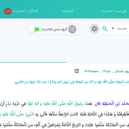
فهرست احادیث
کتابنامه
گفتگو با احادیث
جدید
حدیث
گروه بندی احادیث
لام , جلد۱۹ , صفحه۲۸۶
اب أحواله صلّى اللّه عليه و آله من البعثة إلى نزول المدينة ]
باب 10 غزوة بدر الكبرى
َمَّدِ بْنِ اَلْحَنَفِيَّةِ
قَالَ:
بَعَثَ
رَسُولُ اَللَّهِ صَلَّى اَللَّهُ عَلَيْهِ وَ آلِهِ
عَلِيّاً
فِي
غَزْوَةِ بَدْرٍ
أَنْ 
َهْرَقَتْهُ وَ هَكَذَا فِي اَلثَّالِثَةِ فَلَمَّا كَانَتِ اَلرَّابِعَةُ مَلَأَهَا فَأَتَى بِهِ
اَلنَّبِيَّ صَلَّى اَللَّهُ عَلَيْهِ و
مِنَ اَلْمَلاَئِكَةِ سَلَّمُوا عَلَيْكَ وَ اَلرِّيحُ اَلثَّالِثَةُ
إِسْرَافِيلُ
فِي أَلْفٍ مِنَ اَلْمَلاَئِكَةُ سَلَّمُوا عَل