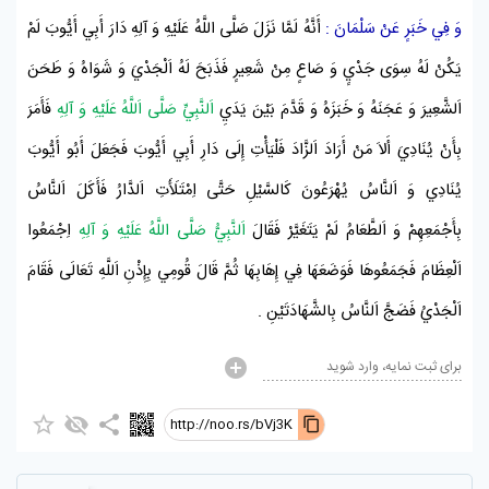
وَ فِي خَبَرٍ عَنْ
سَلْمَانَ
:
أَنَّهُ لَمَّا نَزَلَ صَلَّى اللَّهُ عَلَيْهِ وَ آلِهِ دَارَ
أَبِي أَيُّوبَ
لَمْ
يَكُنْ لَهُ سِوَى جَدْيٍ وَ صَاعٍ مِنْ شَعِيرٍ فَذَبَحَ لَهُ اَلْجَدْيَ وَ شَوَاهُ وَ طَحَنَ
اَلشَّعِيرَ وَ عَجَنَهُ وَ خَبَزَهُ وَ قَدَّمَ بَيْنَ يَدَيِ
اَلنَّبِيِّ صَلَّى اَللَّهُ عَلَيْهِ وَ آلِهِ
فَأَمَرَ
بِأَنْ يُنَادِيَ أَلاَ مَنْ أَرَادَ اَلزَّادَ فَلْيَأْتِ إِلَى دَارِ
أَبِي أَيُّوبَ
فَجَعَلَ
أَبُو أَيُّوبَ
يُنَادِي وَ اَلنَّاسُ يُهْرَعُونَ كَالسَّيْلِ حَتَّى اِمْتَلَأَتِ اَلدَّارُ فَأَكَلَ اَلنَّاسُ
بِأَجْمَعِهِمْ وَ اَلطَّعَامُ لَمْ يَتَغَيَّرْ فَقَالَ
اَلنَّبِيُّ صَلَّى اللَّهُ عَلَيْهِ وَ آلِهِ
اِجْمَعُوا
اَلْعِظَامَ فَجَمَعُوهَا فَوَضَعَهَا فِي إِهَابِهَا ثُمَّ قَالَ قُومِي بِإِذْنِ اَللَّهِ تَعَالَى فَقَامَ
اَلْجَدْيُ فَضَجَّ اَلنَّاسُ بِالشَّهَادَتَيْنِ
.
برای ثبت نمایه، وارد شوید
http://noo.rs/bVj3K