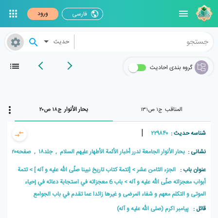
ورود
فارسی
حدیث
گروه بندی احادیث
المناقب
بحار الأنوار
ج۱ ص۱۳۱
ج۱۸ ص۲۰
|
شناسه حدیث :
۲۲۹۸۴۰
نشانی :
بحار الأنوار الجامعة لدرر أخبار الأئمة الأطهار علیهم السلام , جلد۱۸ , صفحه۲۰
عنوان باب :
الجزء الثامن عشر
[تتمة كتاب تاريخ نبينا صلّى اللّه عليه و آله ]
تتمة
أبواب معجزاته صلّى اللّه عليه و آله
باب 6 معجزاته في استجابة دعائه في إحياء
الموتى و التكلم معهم و شفاء المرضى و غيرها زائدا عما تقدم في باب الجوامع
قائل :
پيامبر اکرم (صلی الله علیه و آله)