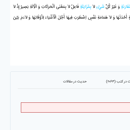
ُقَارَنَةٍ
وَ غَيْرُ كُلِّ
شَيْءٍ
لاَ
بِمُزَايَلَةٍ
فَاعِلٌ لاَ بِمَعْنَى اَلْحَرَكَاتِ وَ اَلْآلَةِ بَصِيرٌ إِذْ لاَ
كَةٍ أَحْدَثَهَا وَ لاَ هَمَامَةِ نَفْسٍ اِضْطَرَبَ فِيهَا أَجَّلَ اَلْأَشْيَاءَ لِأَوْقَاتِهَا وَ لاَءَمَ بَيْنَ
ر کتب (۲۰۶۳)
حدیث در مقالات