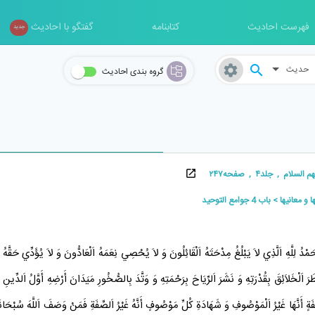
فهرست احادیث
کتابنامه
گفتگو با احادیث
جدید
حدیث
گروه بندی احادیث
لام , جلد۴ , صفحه۲۴۷
 و معانيها
باب 4 جوامع التوحيد
حَمْدُ لِلَّهِ اَلَّذِي لاَ يَبْلُغُ مِدْحَتَهُ اَلْقَائِلُونَ وَ لاَ يُحْصِي نِعَمَهُ اَلْعَادُّونَ وَ لاَ يُؤَدِّي حَقَّهُ
ْخَلاَئِقَ بِقُدْرَتِهِ وَ نَشَرَ اَلرِّيَاحَ بِرَحْمَتِهِ وَ وَتَّدَ بِالصُّخُورِ مَيَدَانَ أَرْضِهِ أَوَّلُ اَلدِّينِ 
أَنَّهَا غَيْرُ اَلْمَوْصُوفِ وَ شَهَادَةِ كُلِّ مَوْصُوفٍ أَنَّهُ غَيْرُ اَلصِّفَةِ فَمَنْ وَصَفَ اَللَّهَ سُبْحَانَهُ فَقَد