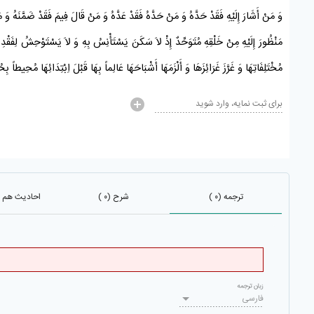
وَ مَنْ أَشَارَ إِلَيْهِ فَقَدْ حَدَّهُ وَ مَنْ حَدَّهُ فَقَدْ عَدَّهُ وَ مَنْ قَالَ فِيمَ فَقَدْ ضَمَّنَهُ 
مَنْظُورَ إِلَيْهِ مِنْ خَلْقِهِ مُتَوَحِّدٌ إِذْ لاَ سَكَنَ يَسْتَأْنِسُ بِهِ وَ لاَ يَسْتَوْحِشُ لِفَقْدِهِ أَنْ
مُخْتَلِفَاتِهَا وَ غَرَّزَ غَرَائِزَهَا وَ أَلْزَمَهَا أَشْبَاحَهَا عَالِماً بِهَا قَبْلَ اِبْتِدَائِهَا مُحِيطاً بِحُ
برای ثبت نمایه، وارد شوید
ترجمه (۰ )
شرح (۰ )
احادیث هم باب 
زبان ترجمه
فارسی