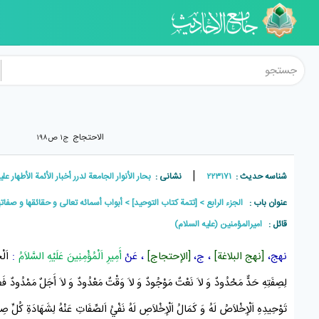
الاحتجاج
ج۱ ص۱۹۸
|
شناسه حدیث :
۲۲۳۱۷۱
نشانی :
بحار الأنوار الجامعة لدرر أخبار الأئمة الأطهار علیهم الس
عنوان باب :
الجزء الرابع
[تتمة كتاب التوحيد]
أبواب أسمائه تعالى و حقائقها و صفاتها
قائل :
امیرالمؤمنین (علیه السلام)
نهج،
[نهج البلاغة]
، ج،
[الإحتجاج]
، عَنْ
أَمِيرِ اَلْمُؤْمِنِينَ عَلَيْهِ السَّلاَمُ
:
اَلْ
لِصِفَتِهِ حَدٌّ مَحْدُودٌ وَ لاَ نَعْتٌ مَوْجُودٌ وَ لاَ وَقْتٌ مَعْدُودٌ وَ لاَ أَجَلٌ مَمْدُودٌ فَطَرَ اَل
تَوْحِيدِهِ اَلْإِخْلاَصُ لَهُ وَ كَمَالُ اَلْإِخْلاَصِ لَهُ نَفْيُ اَلصِّفَاتِ عَنْهُ لِشَهَادَةِ كُلِّ صِفَةٍ 