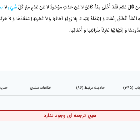
وَ مَنْ قَالَ عَلاَمَ فَقَدْ أَخْلَى مِنْهُ كَائِنٌ لاَ عَنْ حَدَثٍ مَوْجُودٌ لاَ عَنْ عَدَمٍ مَعَ كُلِّ
شَيْءٍ
لاَ
بِم
شَأَ اَلْخَلْقَ إِنْشَاءً وَ اِبْتَدَأَهُ اِبْتِدَاءً بِلاَ رَوِيَّةٍ أَجَالَهَا وَ لاَ تَجْرِبَةٍ اِسْتَفَادَهَا وَ لاَ حَرَ
دُودِهَا وَ اِنْتِهَائِهَا عَارِفاً بِقَرَائِنِهَا وَ أَحْنَائِهَا.
(۳۴۵)
احادیث مرتبط (۸۶)
اطلاعات سندی
حدیث د
هیچ ترجمه ای وجود ندارد