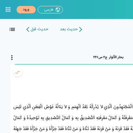
ورود
فارسی
حدیث بعد
حدیث قبل
بحار الأنوار
ج۴ ص۲۴۷
 اَلْمُجْتَهِدُونَ اَلَّذِي لاَ يُدْرِكُهُ بُعْدُ اَلْهِمَمِ وَ لاَ يَنَالُهُ غَوْصُ اَلْفِطَنِ اَلَّذِي لَيْسَ
مَعْرِفَتُهُ وَ كَمَالُ مَعْرِفَتِهِ اَلتَّصْدِيقُ بِهِ وَ كَمَالُ اَلتَّصْدِيقِ بِهِ تَوْحِيدُهُ وَ كَمَالُ
ْ قَرَنَهُ وَ مَنْ قَرَنَهُ فَقَدْ ثَنَّاهُ وَ مَنْ ثَنَّاهُ فَقَدْ جَزَّأَهُ وَ مَنْ جَزَّأَهُ فَقَدْ جَهِلَهُ