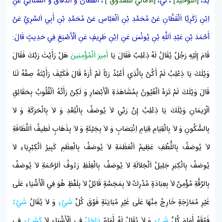
يد،
[التوحيد]
، لي،
[الأمالي
للصدوق
]
،
اَلْقَطَّانُ
وَ
اَلدَّقَّاقُ
وَ
اَلسِّنَانِيُّ
عَنِ
اِبْنِ زَكَرِيَّا اَلْقَطَّانِ
عَنْ
مُحَمَّدِ بْنِ اَلْعَبَّاسِ
عَنْ
مُحَمَّدِ بْنِ أَبِي اَلسَّرِيِّ
عَنْ
أَحْمَدَ بْنِ عَبْدِ اَللَّهِ بْنِ يُونُسَ
عَنِ
اِبْنِ طَرِيفٍ
عَنِ
اَلْأَصْبَغِ
فِي حَدِيثٍ قَالَ:
قَامَ إِلَيْهِ رَجُلٌ يُقَالُ لَهُ
ذِعْلِبٌ
فَقَالَ يَا
أَمِيرَ اَلْمُؤْمِنِينَ
هَلْ رَأَيْتَ رَبَّكَ فَقَالَ
وَيْلَكَ يَا
ذِعْلِبُ
لَمْ أَكُنْ بِالَّذِي أَعْبُدُ رَبّاً لَمْ أَرَهُ قَالَ فَكَيْفَ رَأَيْتَهُ صِفْهُ لَنَا
قَالَ وَيْلَكَ لَمْ تَرَهُ اَلْعُيُونُ بِمُشَاهَدَةِ اَلْأَبْصَارِ وَ لَكِنْ رَأَتْهُ اَلْقُلُوبُ بِحَقَائِقِ
اَلْإِيمَانِ وَيْلَكَ يَا
ذِعْلِبُ
إِنَّ رَبِّي لاَ يُوصَفُ بِالْبُعْدِ وَ لاَ بِالْحَرَكَةِ وَ لاَ
بِالسُّكُونِ وَ لاَ بِالْقِيَامِ قِيَامِ اِنْتِصَابٍ وَ لاَ بِجَيْئَةٍ وَ لاَ بِذَهَابٍ لَطِيفُ اَللَّطَافَةِ
لاَ يُوصَفُ بِاللُّطْفِ عَظِيمُ اَلْعَظَمَةِ لاَ يُوصَفُ بِالْعِظَمِ كَبِيرُ اَلْكِبْرِيَاءِ لاَ
يُوصَفُ بِالْكِبَرِ جَلِيلُ اَلْجَلاَلَةِ لاَ يُوصَفُ بِالْغِلَظِ رَءُوفُ اَلرَّحْمَةِ لاَ يُوصَفُ
بِالرِّقَّةِ مُؤْمِنٌ لاَ بِعِبَادَةٍ مُدْرِكٌ لاَ بِمَجَسَّةٍ قَائِلٌ لاَ بِلَفْظٍ هُوَ فِي اَلْأَشْيَاءِ عَلَى
غَيْرِ مُمَازَجَةٍ خَارِجٌ مِنْهَا عَلَى غَيْرِ مُبَايَنَةٍ فَوْقَ كُلِّ
شَيْءٍ
وَ لاَ يُقَالُ
شَيْءٌ
فَوْقَهُ أَمَامَ كُلِّ
شَيْءٍ
وَ لاَ يُقَالُ لَهُ أَمَامٌ
دَاخِلٌ
فِي اَلْأَشْيَاءِ لاَ
كَشَيْءٍ
فِي