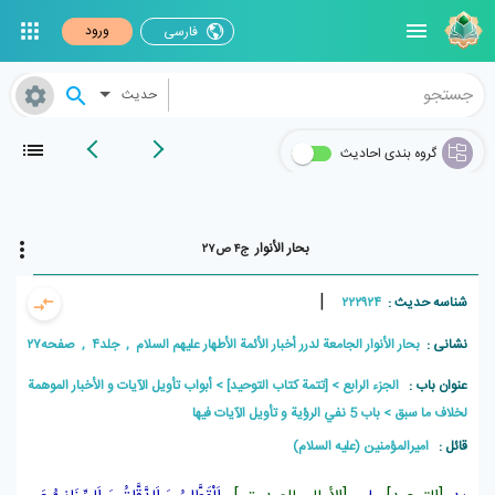
ورود
فارسی
حدیث
گروه بندی احادیث
بحار الأنوار
ج۴ ص۲۷
|
شناسه حدیث :
۲۲۲۹۲۴
نشانی :
بحار الأنوار الجامعة لدرر أخبار الأئمة الأطهار علیهم السلام , جلد۴ , صفحه۲۷
عنوان باب :
الجزء الرابع
[تتمة كتاب التوحيد]
أبواب تأويل الآيات و الأخبار الموهمة
لخلاف ما سبق
باب 5 نفي الرؤية و تأويل الآيات فيها
قائل :
امیرالمؤمنین (علیه السلام)