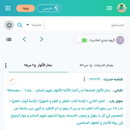
ورود
فارسی
حدیث
گروه بندی احادیث
بصائر الدرجات
بحار الأنوار
ج۱ ص۵۱۹
ج۲ ص۹۵
|
شناسه حدیث :
۲۲۱۷۷۴
نشانی :
بحار الأنوار الجامعة لدرر أخبار الأئمة الأطهار علیهم السلام , جلد۲ , صفحه۹۵
عنوان باب :
الجزء الثاني
[تتمة كتاب العقل و العلم و الجهل]
[تتمة أبواب العلم]
باب 14 من يجوز أخذ العلم منه و من لا يجوز و ذم التقليد و النهي عن متابعة غير
المعصوم في كل ما يقول و وجوب التمسك بعروة اتباعهم عليهم السلام و جواز الرجوع
إلى رواة الأخبار و الفقهاء الصالحين