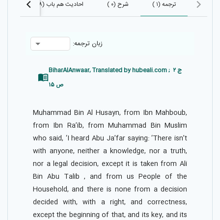
ترجمه (۱ )
شرح (۰ )
احادیث هم باب (۶۸)
احادی
زبان ترجمه:
BiharAlAnwaar, Translated by hubeali.com ; ج ۲
ص ۱۵
Muhammad Bin Al Husayn, from Ibn Mahboub,
from Ibn Ra’ib, from Muhammad Bin Muslim
who said, ‘I heard Abu Ja’far saying: ‘There isn’t
with anyone, neither a knowledge, nor a truth,
nor a legal decision, except it is taken from Ali
Bin Abu Talib , and from us People of the
Household, and there is none from a decision
decided with, with a right, and correctness,
except the beginning of that, and its key, and its