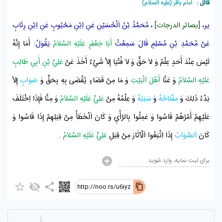
قائل :
امام باقر (علیه السلام)
ير،
[بصائر الدرجات]
،
مُحَمَّدُ بْنُ اَلْحُسَيْنِ
عَنِ
اِبْنِ مَحْبُوبٍ
عَنِ
اِبْنِ رِئَابٍ
عَنْ
مُحَمَّدِ بْنِ مُسْلِمٍ
قَالَ سَمِعْتُ
أَبَا جَعْفَرٍ عَلَيْهِ السَّلاَمُ
يَقُولُ:
أَمَا إِنَّهُ
لَيْسَ عِنْدَ أَحَدٍ عِلْمٌ وَ لاَ حَقٌّ وَ لاَ فُتْيَا إِلاَّ شَيْءٌ أَخَذَ عَنْ
عَلِيِّ بْنِ أَبِي طَالِبٍ
عَلَيْهِ السَّلاَمُ
وَ عَنَّا
أَهْلَ اَلْبَيْتِ
وَ مَا مِنْ قَضَاءٍ يُقْضَى بِهِ بِحَقٍّ وَ
صَوَابٍ
إِلاَّ
بَدْءُ ذَلِكَ وَ
مِفْتَاحُهُ
وَ
سَبَبُهُ
وَ عِلْمُهُ مِنْ
عَلِيٍّ عَلَيْهِ السَّلاَمُ
وَ مِنَّا فَإِذَا اِخْتَلَفَ
عَلَيْهِمْ أَمْرُهُمْ قَاسُوا وَ عَمِلُوا بِالرَّأْيِ وَ كَانَ اَلْخَطَأُ مِنْ قِبَلِهِمْ إِذَا قَاسُوا وَ
كَانَ
اَلصَّوَابُ
إِذَا اِتَّبَعُوا اَلْآثَارَ مِنْ قِبَلِ
عَلِيٍّ عَلَيْهِ السَّلاَمُ
.
برای ثبت نمایه، وارد شوید
http://noo.rs/u6iyz