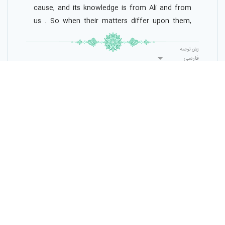
cause, and its knowledge is from Ali and from
us . So when their matters differ upon them,
they analogise and they act with the opinion,
and the mistake would be from them when they
زبان ترجمه
فارسی
analogise, and the correctness, when they
follow the Ahadeeth, would be from Ali ’’.
برای ثبت ترجمه، وارد شوید
ثبت ترجمه
حقوق مادی و معنوی این پایگاه متعلق به
مرکز تحقیقات کامپیوتری علوم اسلامی
است
و نشر غیرمجاز محتوای آن پیگرد قانونی دارد.