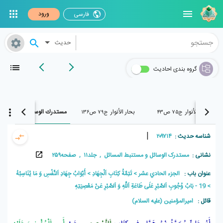
ورود
فارسی
حدیث
گروه بندی احادیث
بحار الأنوار
بحار الأنوار
مستدرك الوسائل
ج۷۵ ص۴۳
ج۷۹ ص۱۳۶
ج۱۱ ص۲۵۹
|
شناسه حدیث :
۲۰۹۷۱۴
نشانی :
مستدرک الوسائل و مستنبط المسائل , جلد۱۱ , صفحه۲۵۹
عنوان باب :
الجزء الحادي عشر
تَتِمَّةُ كِتَابِ اَلْجِهَادِ
أَبْوَابُ جِهَادِ اَلنَّفْسِ وَ مَا يُنَاسِبُهُ
19 - بَابُ وُجُوبِ اَلصَّبْرِ عَلَى طَاعَةِ اَللَّهِ وَ اَلصَّبْرِ عَنْ مَعْصِيَتِهِ
قائل :
امیرالمؤمنین (علیه السلام)