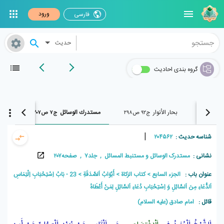
ورود
فارسی
حدیث
گروه بندی احادیث
بحار الأنوار
مستدرك الوسائل
مستدرك 
ج۹۲ ص۲۹۸
ج۷ ص۲۰۷
|
شناسه حدیث :
۲۰۴۵۶۲
نشانی :
مستدرک الوسائل و مستنبط المسائل , جلد۷ , صفحه۲۰۷
عنوان باب :
الجزء السابع
كتاب الزكاة
أَبْوَابُ اَلصَّدَقَةِ
23 - بَابُ اِسْتِحْبَابِ اِلْتِمَاسِ
اَلدُّعَاءِ مِنَ اَلسَّائِلِ وَ اِسْتِحْبَابِ دُعَاءِ اَلسَّائِلِ لِمَنْ أَعْطَاهُ
قائل :
امام صادق (علیه السلام)