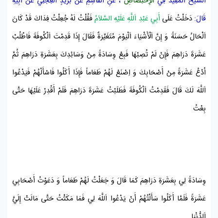
اَلشَّيْخُ اَلْمُفِيدُ
فِي
اَلْإِخْتِصَاصِ
، عَنِ
اَلْقَاسِمِ
عَنْ
بُرَيْدٍ اَلْعِجْلِيِّ
عَنْ
أَبِيهِ
قَالَ:
دَخَلْتُ عَلَى
أَبِي عَبْدِ اَللَّهِ عَلَيْهِ السَّلاَمُ
فَقُلْتُ لَهُ جُعِلْتُ فِدَاكَ قَدْ كَانَ
اَلْحَالُ حَسَنَةً وَ إِنَّ اَلْأَشْيَاءَ اَلْيَوْمَ مُتَغَيِّرَةٌ فَقَالَ إِذَا قَدِمْتَ
اَلْكُوفَةَ
فَاطْلُبْ
عَشَرَةَ دَرَاهِمَ فَإِنْ لَمْ تُصِبْهَا فَبِعْ وِسَادَةً مِنْ وَسَائِدِكَ بِعَشَرَةِ دَرَاهِمَ ثُمَّ
اُدْعُ عَشَرَةً مِنْ أَصْحَابِكَ وَ اِصْنَعْ لَهُمْ طَعَاماً فَإِذَا أَكَلُوا فَاسْأَلْهُمْ فَيَدْعُوا
اَللَّهَ لَكَ قَالَ فَقَدِمْتُ
اَلْكُوفَةَ
فَطَلَبْتُ عَشَرَةَ دَرَاهِمَ فَلَمْ أَقْدِرْ عَلَيْهَا حَتَّى
بِعْتُ
وِسَادَةً لِي بِعَشَرَةِ دَرَاهِمَ كَمَا قَالَ وَ جَعَلْتُ لَهُمْ طَعَاماً وَ دَعَوْتُ أَصْحَابِي
عَشَرَةً فَلَمَّا أَكَلُوا سَأَلْتُهُمْ أَنْ يَدْعُوا اَللَّهَ لِي فَمَا مَكَثْتُ حَتَّى مَالَتْ إِلَيَّ
اَلدُّنْيَا .