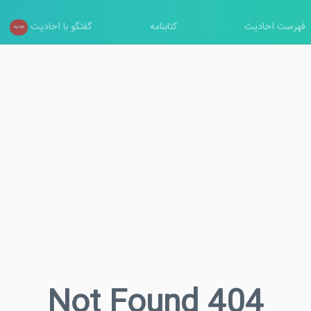
فهرست احادیث
کتابنامه
گفتگو با احادیث
جدید
Not Found 404