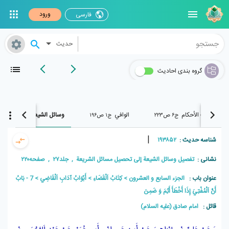
ورود
فارسی
حدیث
گروه بندی احادیث
تهذيب الأحكام
الوافي
وسائل الشیعة
ج۶ ص۲۲۳
ج۱ ص۱۹۶
ج۲۷ ص۲۲۰
|
شناسه حدیث :
۱۹۳۸۵۲
نشانی :
تفصیل وسائل الشیعة إلی تحصیل مسائل الشریعة , جلد۲۷ , صفحه۲۲۰
عنوان باب :
الجزء السابع و العشرون
كِتَابُ اَلْقَضَاءِ
أَبْوَابُ آدَابِ اَلْقَاضِي
7 - بَابُ
أَنَّ اَلْمُفْتِيَ إِذَا أَخْطَأَ أَثِمَ وَ ضَمِنَ
قائل :
امام صادق (علیه السلام)