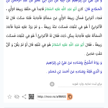
وَ عَنْ
عَلِيِّ بْنِ إِبْرَاهِيمَ
عَنْ
أَبِيهِ
عَنِ
اِبْنِ أَبِي عُمَيْرٍ
عَنْ
عَبْدِ اَلرَّحْمَنِ بْنِ
اَلْحَجَّاجِ
قَالَ:
كَانَ
أَبُو عَبْدِ اَللَّهِ عَلَيْهِ اَلسَّلاَمُ
قَاعِداً فِي حَلْقَةِ
رَبِيعَةِ اَلرَّأْيِ
،
فَجَاءَ أَعْرَابِيٌّ فَسَأَلَ
رَبِيعَةَ اَلرَّأْيِ
عَنْ مَسْأَلَةٍ فَأَجَابَهُ فَلَمَّا سَكَتَ قَالَ لَهُ
اَلْأَعْرَابِيُّ أَ هُوَ فِي عُنُقِكَ فَسَكَتَ عَنْهُ
رَبِيعَةُ
، وَ لَمْ يَرُدَّ عَلَيْهِ شَيْئاً فَأَعَادَ
اَلْمَسْأَلَةَ عَلَيْهِ فَأَجَابَهُ بِمِثْلِ ذَلِكَ فَقَالَ لَهُ اَلْأَعْرَابِيُّ أَ هُوَ فِي عُنُقِكَ فَسَكَتَ
رَبِيعَةُ
، فَقَالَ
أَبُو عَبْدِ اَللَّهِ عَلَيْهِ اَلسَّلاَمُ
هُوَ فِي عُنُقِهِ قَالَ أَوْ لَمْ يَقُلْ وَ كُلُّ
مُفْتٍ ضَامِنٌ .
وَ رَوَاهُ
اَلشَّيْخُ
بِإِسْنَادِهِ عَنْ
عَلِيِّ بْنِ إِبْرَاهِيمَ
وَ اَلَّذِي قَبْلَهُ بِإِسْنَادِهِ عَنْ
أَحْمَدَ بْنِ مُحَمَّدٍ
.
برای ثبت نمایه، وارد شوید
http://noo.rs/a9M6S