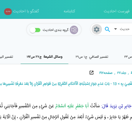
فهرست احادیث
کتابنامه
گفتگو با احادیث
جدید
حدیث
گروه بندی احادیث
تفسير الصافي
وسائل الشیعة
تفسیر الب
ج۱ ص۲۹
ج۲۷ ص۱۹۲
 صفحه۱۹۲
َقْضِيَ بِهِ
13 - بَابُ عَدَمِ جَوَازِ اِسْتِنْبَاطِ اَلْأَحْكَامِ اَلنَّظَرِيَّةِ مِنْ ظَوَاهِرِ اَلْقُرْآنِ إِلاَّ بَعْدَ مَعْرِفَةِ تَفْسِيرِهَا مِنَ اَلْأَئِمَّةِ عَلَيْهِمُ اَلسَّلاَمُ
جَابِرِ بْنِ يَزِيدَ
قَالَ:
سَأَلْتُ
أَبَا جَعْفَرٍ عَلَيْهِ اَلسَّلاَمُ
عَنْ شَيْءٍ مِنَ اَلتَّفْسِيرِ فَأَجَابَنِي ثُمَّ 
ْرِ ظَهْرٌ يَا
جَابِرُ
، وَ لَيْسَ شَيْءٌ أَبْعَدَ مِنْ عُقُولِ اَلرِّجَالِ مِنْ تَفْسِيرِ
اَلْقُرْآنِ
، إِنَّ اَلْآيَةَ