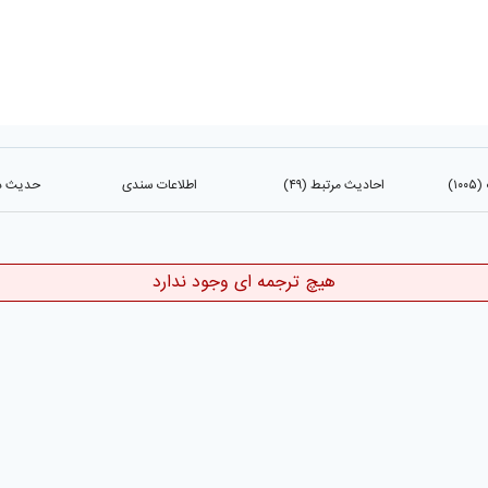
۱)
احادیث مرتبط (۴۹)
اطلاعات سندی
حدیث در ک
هیچ ترجمه ای وجود ندارد