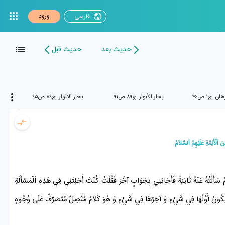
ورود
فارسی
حدیث بعد
حدیث قبل
رهان
بحار الأنوار
بحار الأنوار
ج۱ ص۴۶
ج۸۹ ص۹۱
ج۸۹ ص۹۵
سَأَلْتُهُ عَنْهُ ثَانِيَةً فَأَجَابَنِي بِجَوَابٍ آخَرَ فَقُلْتُ كُنْتَ أَجَبْتَنِي فِي هَذِهِ اَلْمَسْأَلَةِ
 يَكُونُ أَوَّلُهَا فِي شَيْءٍ وَ آخِرُهَا فِي شَيْءٍ وَ هُوَ كَلاَمٌ مُتَّصِلٌ مُتَصَرِّفٌ عَلَى وُجُوهٍ