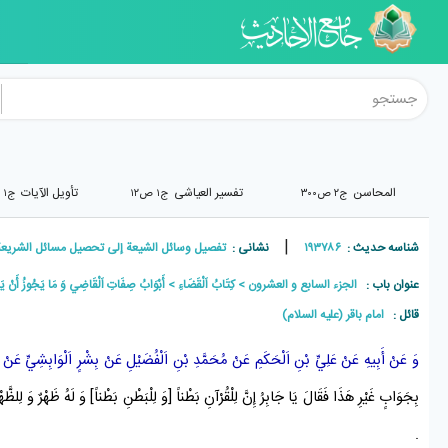
المحاسن
تفسیر العیاشی
تأويل الآيات
ج۲ ص۳۰۰
ج۱ ص۱۲
ج۱ ص۲۳
|
شناسه حدیث :
۱۹۳۷۸۶
نشانی :
تفصیل وسائل الشیعة إلی تحصیل مسائل الشریعة , جلد۲۷ ,
عنوان باب :
الجزء السابع و العشرون
كِتَابُ اَلْقَضَاءِ
أَبْوَابُ صِفَاتِ اَلْقَاضِي وَ مَا يَجُوزُ أَنْ ي
قائل :
امام باقر (علیه السلام)
وَ عَنْ
أَبِيهِ
عَنْ
عَلِيِّ بْنِ اَلْحَكَمِ
عَنْ
مُحَمَّدِ بْنِ اَلْفُضَيْلِ
عَنْ
بِشْرٍ اَلْوَابِشِيِّ
عَنْ
بِجَوَابٍ غَيْرِ هَذَا فَقَالَ يَا
جَابِرُ
إِنَّ
لِلْقُرْآنِ
بَطْناً [وَ لِلْبَطْنِ بَطْناً] وَ لَهُ ظَهْرٌ وَ لِلظَّه
.