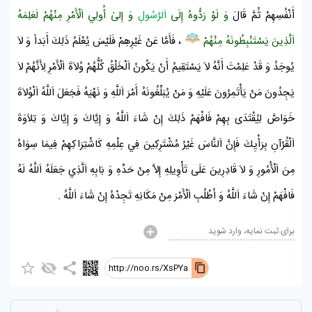
أَنْفُسِهِمْ ثُمَّ قَالَ
وَ لَوْ رَدُّوهُ إِلَى
اَلرَّسُولِ
وَ إِلىٰ أُولِي اَلْأَمْرِ مِنْهُمْ لَعَلِمَهُ
اَلَّذِينَ يَسْتَنْبِطُونَهُ مِنْهُمْ
، فَأَمَّا عَنْ غَيْرِهِمْ فَلَيْسَ يُعْلَمُ ذَلِكَ أَبَداً وَ لاَ
يُوجَدُ وَ قَدْ عَلِمْتَ أَنَّهُ لاَ يَسْتَقِيمُ أَنْ يَكُونُ اَلْخَلْقُ كُلُّهُمْ وُلاَةَ اَلْأَمْرِ لِأَنَّهُمْ لاَ
يَجِدُونَ مَنْ يَأْتَمِرُونَ عَلَيْهِ وَ مَنْ يُبَلِّغُونَهُ أَمْرَ اَللَّهِ وَ نَهْيَهُ فَجَعَلَ اَللَّهُ اَلْوُلاَةَ
خَوَاصَّ لِيُقْتَدَى بِهِمْ فَافْهَمْ ذَلِكَ إِنْ شَاءَ اَللَّهُ وَ إِيَّاكَ وَ إِيَّاكَ وَ تِلاَوَةَ
اَلْقُرْآنِ
بِرَأْيِكَ فَإِنَّ اَلنَّاسَ غَيْرُ مُشْتَرِكِينَ فِي عِلْمِهِ كَاشْتِرَاكِهِمْ فِيمَا سِوَاهُ
مِنَ اَلْأُمُورِ وَ لاَ قَادِرِينَ عَلَى تَأْوِيلِهِ إِلاَّ مِنْ حَدِّهِ وَ بَابِهِ اَلَّذِي جَعَلَهُ اَللَّهُ لَهُ
فَافْهَمْ إِنْ شَاءَ اَللَّهُ وَ اُطْلُبِ اَلْأَمْرَ مِنْ مَكَانِهِ تَجِدْهُ إِنْ شَاءَ اَللَّهُ
.
برای ثبت نمایه، وارد شوید
http://noo.rs/XsPYa