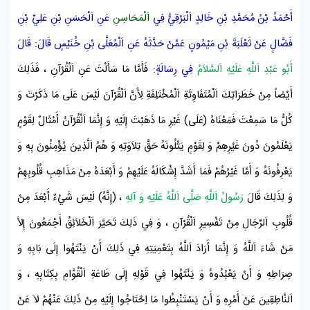
أَحْمَدُ بْنُ مُحَمَّدِ بْنِ خَالِدٍ اَلْبَرْقِيُّ
فِي
اَلْمَحَاسِنِ
عَنِ
اَلْحَسَنِ بْنِ عَلِيِّ بْنِ
فَضَّالٍ
عَنْ
ثَعْلَبَةَ بْنِ مَيْمُونٍ
عَمَّنْ حَدَّثَهُ
عَنِ
اَلْمُعَلَّى بْنِ خُنَيْسٍ
قَالَ: قَالَ
أَبُو عَبْدِ اَللَّهِ عَلَيْهِ اَلسَّلاَمُ
فِي رِسَالَةٍ:
فَأَمَّا مَا سَأَلْتَ عَنِ
اَلْقُرْآنِ
، فَذَلِكَ
أَيْضاً مِنْ خَطَرَاتِكَ اَلْمُتَفَاوِتَةِ اَلْمُخْتَلِفَةِ لِأَنَّ
اَلْقُرْآنَ
لَيْسَ عَلَى مَا ذَكَرْتَ وَ
كُلُّ مَا سَمِعْتَ فَمَعْنَاهُ (عَلَى) غَيْرِ مَا ذَهَبْتَ إِلَيْهِ وَ إِنَّمَا
اَلْقُرْآنُ
أَمْثَالٌ لِقَوْمٍ
يَعْلَمُونَ دُونَ غَيْرِهِمْ وَ لِقَوْمٍ يَتْلُونَهُ حَقَّ تِلاَوَتِهِ وَ هُمُ اَلَّذِينَ يُؤْمِنُونَ بِهِ وَ
يَعْرِفُونَهُ وَ أَمَّا غَيْرُهُمْ فَمَا أَشَدَّ إِشْكَالَهُ عَلَيْهِمْ وَ أَبْعَدَهُ مِنْ مَذَاهِبِ قُلُوبِهِمْ
وَ لِذَلِكَ قَالَ
رَسُولُ اَللَّهِ صَلَّى اَللَّهُ عَلَيْهِ وَ آلِهِ
، (إِنَّهُ) لَيْسَ شَيْءٌ أَبْعَدَ مِنْ
قُلُوبِ اَلرِّجَالِ مِنْ تَفْسِيرِ
اَلْقُرْآنِ
، وَ فِي ذَلِكَ تَحَيَّرَ اَلْخَلاَئِقُ أَجْمَعُونَ إِلاَّ
مَنْ شَاءَ اَللَّهُ وَ إِنَّمَا أَرَادَ اَللَّهُ بِتَعْمِيَتِهِ فِي ذَلِكَ أَنْ يَنْتَهُوا إِلَى بَابِهِ وَ
صِرَاطِهِ وَ أَنْ يَعْبُدُوهُ وَ يَنْتَهُوا فِي قَوْلِهِ إِلَى طَاعَةِ اَلْقُوَّامِ
بِكِتَابِهِ
، وَ
اَلنَّاطِقِينَ عَنْ أَمْرِهِ وَ أَنْ يَسْتَنْبِطُوا مَا اِحْتَاجُوا إِلَيْهِ مِنْ ذَلِكَ عَنْهُمْ لاَ عَنْ