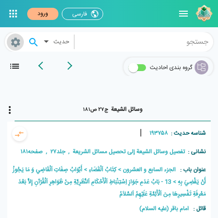
ورود
فارسی
حدیث
گروه بندی احادیث
وسائل الشیعة
ج۲۷ ص۱۸۱
|
شناسه حدیث :
۱۹۳۷۵۸
نشانی :
تفصیل وسائل الشیعة إلی تحصیل مسائل الشریعة , جلد۲۷ , صفحه۱۸۱
عنوان باب :
الجزء السابع و العشرون
كِتَابُ اَلْقَضَاءِ
أَبْوَابُ صِفَاتِ اَلْقَاضِي وَ مَا يَجُوزُ
أَنْ يَقْضِيَ بِهِ
13 - بَابُ عَدَمِ جَوَازِ اِسْتِنْبَاطِ اَلْأَحْكَامِ اَلنَّظَرِيَّةِ مِنْ ظَوَاهِرِ اَلْقُرْآنِ إِلاَّ بَعْدَ
مَعْرِفَةِ تَفْسِيرِهَا مِنَ اَلْأَئِمَّةِ عَلَيْهِمُ اَلسَّلاَمُ
قائل :
امام باقر (علیه السلام)