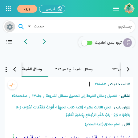
ورود
فارسی
حدیث
گروه بندی احادیث
لوافي
وسائل الشیعة
وسائل الشیعة
ج۸ ص۷۳۴
ج۴ ص۳۷۸
ج۱۳ ص۲۵۸
|
شناسه حدیث :
۱۷۸۰۸۵
نشانی :
تفصیل وسائل الشیعة إلی تحصیل مسائل الشریعة , جلد۱۳ , صفحه۲۵۸
عنوان باب :
الجزء الثالث عشر
[تتمة كتاب الحج]
أَبْوَابُ مُقَدِّمَاتِ اَلطَّوَافِ وَ مَا
يَتْبَعُهَا
26 - بَابُ حُكْمِ اَلاِنْتِفَاعِ بِكِسْوَةِ اَلْكَعْبَةِ
قائل :
امام صادق (علیه السلام)