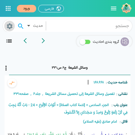
ورود
فارسی
حدیث
گروه بندی احادیث
وسائل الشیعة
ج۶ ص۳۳۱
|
شناسه حدیث :
۱۶۸۶۶۸
نشانی :
تفصیل وسائل الشیعة إلی تحصیل مسائل الشریعة , جلد۶ , صفحه۳۳۱
عنوان باب :
الجزء السادس
[تتمة كتاب الصلاة]
أَبْوَابُ اَلرُّكُوعِ
24 - بَابُ أَنَّهُ يَجِبُ
فِي كُلِّ رَكْعَةٍ رُكُوعٌ وَاحِدٌ وَ سَجْدَتَانِ إِلاَّ اَلْكُسُوفَ
قائل :
امام صادق (علیه السلام)