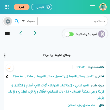
ورود
فارسی
حدیث
گروه بندی احادیث
وسائل الشیعة
ج۲ ص۶۹
|
شناسه حدیث :
۱۶۲۱۸۴
نشانی :
تفصیل وسائل الشیعة إلی تحصیل مسائل الشریعة , جلد۲ , صفحه۶۹
عنوان باب :
الجزء الثاني
[تتمة كتاب الطهارة]
أَبْوَابُ آدَابِ اَلْحَمَّامِ وَ اَلتَّنْظِيفِ وَ
اَلزِّينَةِ وَ هِيَ مُقَدِّمَةُ اَلْأَغْسَالِ
32 - بَابُ اِسْتِحْبَابِ اَلاِطِّلاَءِ وَ إِنْ قَرُبَ اَلْعَهْدُ بِهِ وَ لَوْ بَعْدَ
يَوْمَيْنِ
قائل :
امام صادق (علیه السلام)