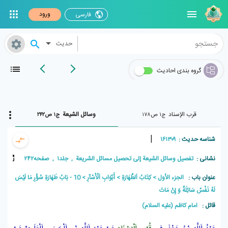
ورود
فارسی
حدیث
گروه بندی احادیث
قرب الإسناد
وسائل الشیعة
ج۱ ص۱۷۸
ج۱ ص۲۴۲
|
شناسه حدیث :
۱۶۱۳۰۹
نشانی :
تفصیل وسائل الشیعة إلی تحصیل مسائل الشریعة , جلد۱ , صفحه۲۴۲
عنوان باب :
الجزء الأول
كِتَابُ اَلطَّهَارَةِ
أَبْوَابِ اَلْأَسْآرِ
10 - بَابُ طَهَارَةِ سُؤْرِ مَا لَيْسَ
لَهُ نَفْسٌ سَائِلَةٌ وَ إِنْ مَاتَ
قائل :
امام کاظم (علیه السلام)