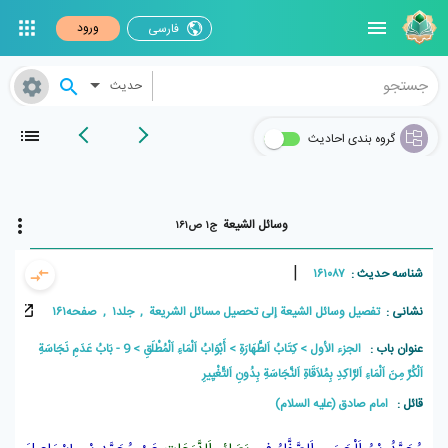
ورود
فارسی
حدیث
گروه بندی احادیث
وسائل الشیعة
ج۱ ص۱۶۱
|
شناسه حدیث :
۱۶۱۰۸۷
نشانی :
تفصیل وسائل الشیعة إلی تحصیل مسائل الشریعة , جلد۱ , صفحه۱۶۱
عنوان باب :
الجزء الأول
كِتَابُ اَلطَّهَارَةِ
أَبْوَابُ اَلْمَاءِ اَلْمُطْلَقِ
9 - بَابُ عَدَمِ نَجَاسَةِ
اَلْكُرِّ مِنَ اَلْمَاءِ اَلرَّاكِدِ بِمُلاَقَاةِ اَلنَّجَاسَةِ بِدُونِ اَلتَّغْيِيرِ
قائل :
امام صادق (علیه السلام)