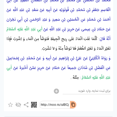
مُحَمَّدُ بْنُ اَلْحَسَنِ
عَنْ
مُحَمَّدِ بْنِ مُحَمَّدِ بْنِ اَلنُّعْمَانِ اَلْمُفِيدِ
عَنْ
أَبِي
اَلْقَاسِمِ جَعْفَرِ بْنِ مُحَمَّدِ بْنِ قُولَوَيْهِ
عَنْ
أَبِيهِ
عَنْ
سَعْدِ بْنِ عَبْدِ اَللَّهِ
عَنْ
أَحْمَدَ بْنِ مُحَمَّدٍ
عَنِ
اَلْحُسَيْنِ بْنِ سَعِيدٍ
وَ
عَبْدِ اَلرَّحْمَنِ بْنِ أَبِي نَجْرَانَ
عَنْ
حَمَّادِ بْنِ عِيسَى
عَنْ
حَرِيزِ بْنِ عَبْدِ اَللَّهِ
عَنْ
أَبِي عَبْدِ اَللَّهِ عَلَيْهِ اَلسَّلاَمُ
أَنَّهُ قَالَ:
كُلَّمَا غَلَبَ اَلْمَاءُ عَلَى رِيحِ اَلْجِيفَةِ فَتَوَضَّأْ مِنَ اَلْمَاءِ وَ اِشْرَبْ فَإِذَا
تَغَيَّرَ اَلْمَاءُ وَ تَغَيَّرَ اَلطَّعْمُ فَلاَ تَوَضَّأْ مِنْهُ وَ لاَ تَشْرَبْ.
وَ رَوَاهُ
اَلْكُلَيْنِيُّ
عَنْ
عَلِيِّ بْنِ إِبْرَاهِيمَ
عَنْ
أَبِيهِ
وَ عَنْ
مُحَمَّدِ بْنِ إِسْمَاعِيلَ
عَنِ
اَلْفَضْلِ بْنِ شَاذَانَ
جَمِيعاً عَنْ
حَمَّادٍ
عَنْ
حَرِيزٍ
عَمَّنْ أَخْبَرَهُ
عَنْ
أَبِي
عَبْدِ اَللَّهِ عَلَيْهِ اَلسَّلاَمُ
:
مِثْلَهُ .
برای ثبت نمایه، وارد شوید
http://noo.rs/ulBCj