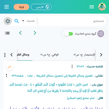
ورود
فارسی
حدیث
گروه بندی احادیث
الإستبصار
الوافي
وسائل الشیعة
ج۱ ص۱۲
ج۶ ص۲۰
ج۱ ص۱۳۷
|
شناسه حدیث :
۱۶۱۰۲۲
نشانی :
تفصیل وسائل الشیعة إلی تحصیل مسائل الشریعة , جلد۱ , صفحه۱۳۷
عنوان باب :
الجزء الأول
كِتَابُ اَلطَّهَارَةِ
أَبْوَابُ اَلْمَاءِ اَلْمُطْلَقِ
3 - بَابُ نَجَاسَةِ اَلْمَاءِ
بِتَغَيُّرِ طَعْمِهِ أَوْ لَوْنِهِ أَوْ رِيحِهِ بِالنَّجَاسَةِ لاَ بِغَيْرِهَا مِنْ أَيِّ قِسْمٍ كَانَ اَلْمَاءُ
قائل :
امام صادق (علیه السلام)