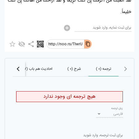
لَقَدْ أَتْعَبَكَ مَنْ أَكْرَمَكَ إِنْ كُنْتَ كَرِيماً وَ لَقَدْ أَرَاحَكَ مَنْ أَهَانَكَ إِنْ كُنْتَ
حَلِيماً.
برای ثبت نمایه، وارد شوید
http://noo.rs/TlwrU
ترجمه (۰ )
شرح (۰ )
احادیث هم باب (۳۶۷)
احا
هیچ ترجمه ای وجود ندارد
زبان ترجمه
فارسی
برای ثبت ترجمه، وارد شوید