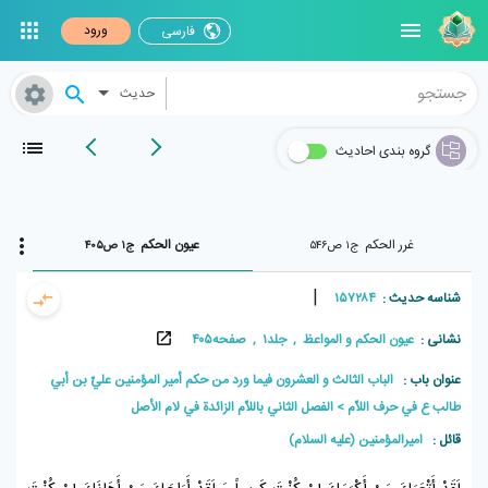
ورود
فارسی
حدیث
گروه بندی احادیث
غرر الحکم
عیون الحکم
ج۱ ص۵۴۶
ج۱ ص۴۰۵
|
شناسه حدیث :
۱۵۷۲۸۴
نشانی :
عیون الحکم و المواعظ , جلد۱ , صفحه۴۰۵
عنوان باب :
الباب الثالث و العشرون فيما ورد من حكم أمير المؤمنين عليّ بن أبي
طالب ع في حرف اللاّم
الفصل الثاني باللاّم الزائدة في لام الأصل
قائل :
امیرالمؤمنین (علیه السلام)