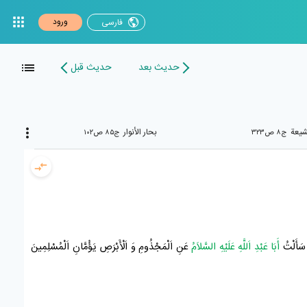
ورود
فارسی
حدیث بعد
حدیث قبل
شیعة
بحار الأنوار
ج۸ ص۳۲۳
ج۸۵ ص۱۰۲
َأَلْتُ
أَبَا عَبْدِ اَللَّهِ عَلَيْهِ السَّلاَمُ
عَنِ اَلْمَجْذُومِ وَ اَلْأَبْرَصِ يَؤُمَّانِ اَلْمُسْلِمِينَ