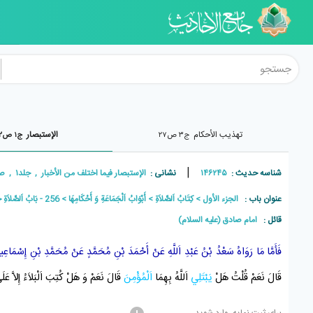
تهذيب الأحكام
الإستبصار
ج۳ ص۲۷
ج۱ ص۴۲۲
|
شناسه حدیث :
۱۴۶۲۴۵
نشانی :
الإستبصار فيما اختلف من الأخبار , جلد۱ , صفحه۴۲۲
عنوان باب :
الجزء الأول
كِتَابُ اَلصَّلاَةِ
أَبْوَابُ اَلْجَمَاعَةِ وَ أَحْكَامِهَا
256 - بَابُ اَلصَّلاَةِ خَلْفَ اَلْمَجْذُومِ وَ اَلْأَبْرَصِ
قائل :
امام صادق (علیه السلام)
فَأَمَّا مَا رَوَاهُ
سَعْدُ بْنُ عَبْدِ اَللَّهِ
عَنْ
أَحْمَدَ بْنِ مُحَمَّدٍ
عَنْ
مُحَمَّدِ بْنِ إِسْمَاعِي
قَالَ نَعَمْ قُلْتُ هَلْ
يَبْتَلِي
اَللَّهُ بِهِمَا
اَلْمُؤْمِنَ
قَالَ نَعَمْ وَ هَلْ كُتِبَ اَلْبَلاَءُ إِلاَّ عَ