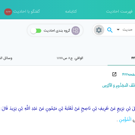
فهرست احادیث
کتابنامه
گفتگو با احادیث
جدید
حدیث
گروه بندی احادیث
الوافي
وسائل ال
ج۸ ص۱۱۷۸
لَ بْنِ بَزِيعٍ
عَنْ
ظَرِيفِ بْنِ نَاصِحٍ
عَنْ
ثَعْلَبَةَ بْنِ مَيْمُونٍ
عَنْ
عَبْدِ اَللَّهِ بْنِ يَزِيدَ
قَالَ:
س
لَى
اَلْمُؤْمِنِ
.