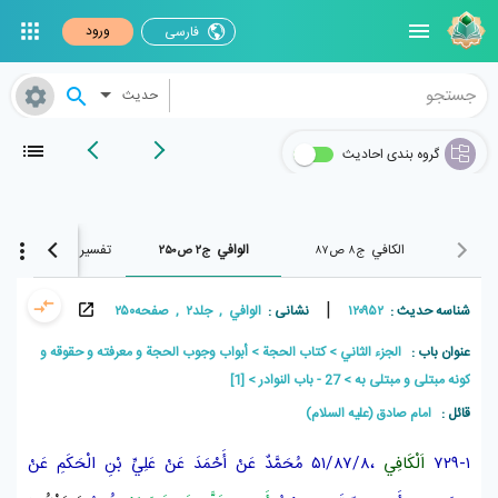
ورود
فارسی
حدیث
گروه بندی احادیث
الکافي
الوافي
تفسیر البرهان
ج۸ ص۸۷
ج۲ ص۲۵۰
ج۴ ص۱۰۴
|
شناسه حدیث :
۱۲۰۹۵۲
نشانی :
الوافي , جلد۲ , صفحه۲۵۰
عنوان باب :
الجزء الثاني
كتاب الحجة
أبواب وجوب الحجة و معرفته و حقوقه و
كونه مبتلى و مبتلى به
27 - باب النوادر
[1]
قائل :
امام صادق (علیه السلام)
۷۲۹-۱
اَلْكَافِي
،۵۱/۸۷/۸
مُحَمَّدٌ
عَنْ
أَحْمَدَ
عَنْ
عَلِيِّ بْنِ الْحَكَمِ
عَنْ