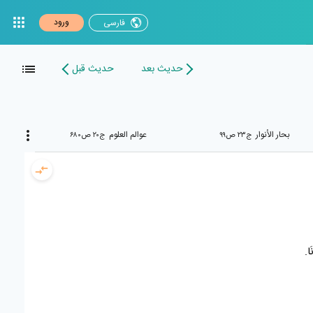
ورود
فارسی
حدیث بعد
حدیث قبل
بحار الأنوار
عوالم العلوم
ج۲۳ ص۹۹
ج۲۰ ص۶۸۰
َا.