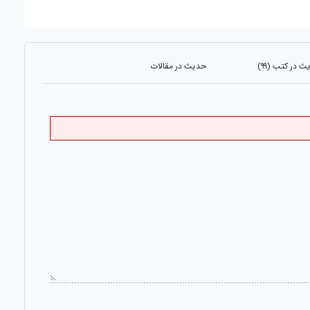
 در کتب (۹۹)
حدیث در مقالات