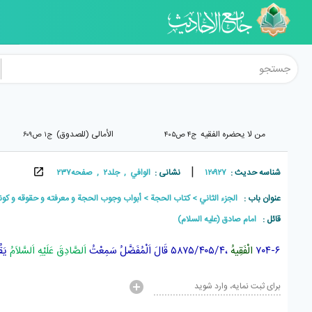
من لا یحضره الفقیه
الأمالی (للصدوق)
ج۴ ص۴۰۵
ج۱ ص۶۰۹
|
شناسه حدیث :
۱۲۰۹۲۷
نشانی :
الوافي , جلد۲ , صفحه۲۳۷
عنوان باب :
الجزء الثاني
كتاب الحجة
أبواب وجوب الحجة و معرفته و حقوقه و كونه
قائل :
امام صادق (علیه السلام)
۷۰۴-۶
الْفَقِيهُ
،۵۸۷۵/۴۰۵/۴ قَالَ
اَلْمُفَضَّلُ
سَمِعْتُ
اَلصَّادِقَ عَلَيْهِ اَلسَّلاَمُ
يَقُ
برای ثبت نمایه، وارد شوید