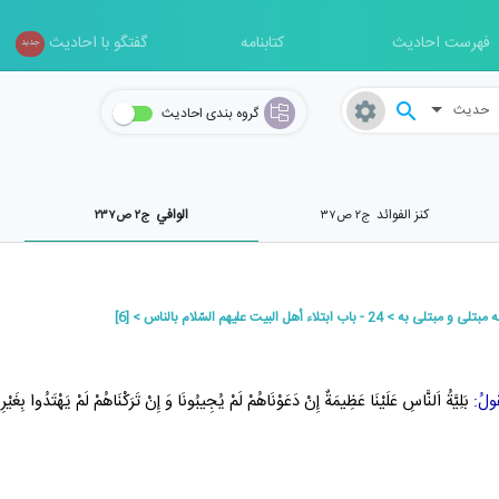
فهرست احادیث
کتابنامه
گفتگو با احادیث
جدید
حدیث
گروه بندی احادیث
کنز الفوائد
الوافي
ج۲ ص۳۷
ج۲ ص۲۳۷
 مبتلى و مبتلى به
24 - باب ابتلاء أهل البيت عليهم السّلام بالناس
[6]
ولُ:
بَلِيَّةُ اَلنَّاسِ عَلَيْنَا عَظِيمَةٌ إِنْ دَعَوْنَاهُمْ لَمْ يُجِيبُونَا وَ إِنْ تَرَكْنَاهُمْ لَمْ يَهْتَدُوا بِغَيْرِن