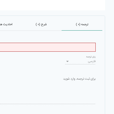
ترجمه (۰ )
شرح (۰ )
احادیث هم 
زبان ترجمه
فارسی
برای ثبت ترجمه، وارد شوید