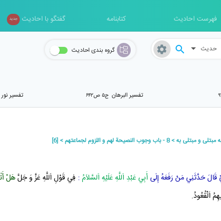
فهرست احادیث
کتابنامه
گفتگو با احادیث
جدید
حدیث
گروه بندی احادیث
تفسیر البرهان
تفسير نور 
ج۵ ص۶۴۲
 مبتلى و مبتلى به
8 - باب وجوب النصيحة لهم و اللزوم لجماعتهم
[6]
قَالَ حَدَّثَنِي مَنْ رَفَعَهُ إِلَى
أَبِي عَبْدِ اَللَّهِ عَلَيْهِ اَلسَّلاَمُ
:
فِي قَوْلِ اَللَّهِ عَزَّ وَ جَلَّ
هَلْ أَتٰ
هِمُ اَلْقُعُودُ.