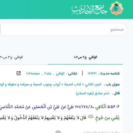
الوافي
الوافي
ج۲ ص۱۰۲
ج۳ ص۹۳۰
|
شناسه حدیث :
۱۲۰۷۶۱
نشانی :
الوافي , جلد۲ , صفحه۱۰۲
عنوان باب :
الجزء الثاني
كتاب الحجة
أبواب وجوب الحجة و معرفته و حقوقه و كونه
قائل :
امام صادق (علیه السلام)
۵۵۶-۶
اَلْكَافِي
،۲۰۱/۱۷۸/۸
عَلِيٌّ
عَنْ
عَلِيِّ بْنِ اَلْحُسَيْنِ
عَنْ
مُحَمَّدِ الكُنَاسِيِّ
يُغْنِي مِنْ جُوعٍ
قَالَ لاَ يَنْفَعُهُمْ وَ لاَ يُغْنِيهِمْ لاَ يَنْفَعُهُمُ اَلدُّخُولُ وَ لاَ يُغْنِي