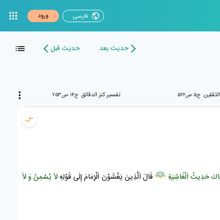
ورود
فارسی
حدیث بعد
حدیث قبل
الثقلين
تفسير كنز الدقائق
ج۵ ص۵۶۶
ج۱۴ ص۲۵۳
اكَ حَدِيثُ اَلْغٰاشِيَةِ
قَالَ اَلَّذِينَ يَغْشَوْنَ اَلْإِمَامَ إِلَى قَوْلِهِ
لاٰ يُسْمِنُ وَ لاٰ