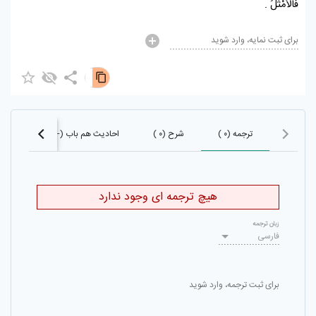
فَالْأَمْثَلُ .
برای ثبت نمایه، وارد شوید
ترجمه (۰ )
شرح (۰ )
احادیث هم باب (-۱)
احادیث
هیچ ترجمه ای وجود ندارد
زبان ترجمه
فارسی
برای ثبت ترجمه، وارد شوید