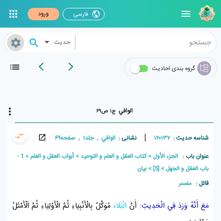
ورود
فارسی
حدیث
گروه بندی احادیث
الوافي
ج۱ ص۶۹
|
شناسه حدیث :
۱۲۰۱۳۷
نشانی :
الوافي , جلد۱ , صفحه۶۹
عنوان باب :
الجزء الأول
كتاب العقل و العلم و التوحيد
أبواب العقل و العلم
1 -
باب العقل و الجهل
[5]
بيان
قائل :
مضمر
مَعَ أَنَّهُ وَرَدَ فِي الْحَدِيثِ:
أَنَّ
الْبَلَاءَ
مُوَكَّلٌ بِالْأَنْبِيَاءِ ثُمَّ الْأَوْلِيَاءِ ثُمَّ اَلْأَمْثَلُ