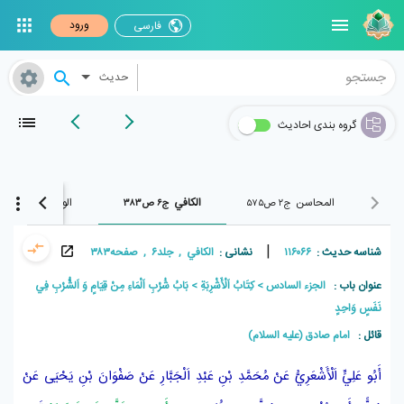
ورود
فارسی
حدیث
گروه بندی احادیث
المحاسن
الکافي
الوافي
ج۲ ص۵۷۵
ج۶ ص۳۸۳
ج۲۰ ص۵۶۵
|
شناسه حدیث :
۱۱۶۰۶۶
نشانی :
الکافي , جلد۶ , صفحه۳۸۳
عنوان باب :
الجزء السادس
كِتَابُ اَلْأَشْرِبَةِ
بَابُ شُرْبِ اَلْمَاءِ مِنْ قِيَامٍ وَ اَلشُّرْبِ فِي
نَفَسٍ وَاحِدٍ
قائل :
امام صادق (علیه السلام)
أَبُو عَلِيٍّ اَلْأَشْعَرِيُّ
عَنْ
مُحَمَّدِ بْنِ عَبْدِ اَلْجَبَّارِ
عَنْ
صَفْوَانَ بْنِ يَحْيَى
عَنْ