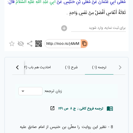
مُعَلًّى أَبِي عُثْمَانَ
عَنْ
مُعَلَّى بْنِ خُنَيْسٍ
عَنْ
أَبِي عَبْدِ اَللَّهِ عَلَيْهِ اَلسَّلاَمُ
قَالَ:
ثَلاَثَةُ أَنْفَاسٍ أَفْضَلُ مِنْ نَفَسٍ وَاحِدٍ .
برای ثبت نمایه، وارد شوید
http://noo.rs/j4ArM
ترجمه (۱ )
شرح (۱ )
احادیث هم باب (۲۶۷۶)
احا
زبان ترجمه:
ترجمه فروع کافی ; ج ۸ ص ۲۶۱
8 - نظير اين روايت را معلّى بن خنيس از امام صادق عليه