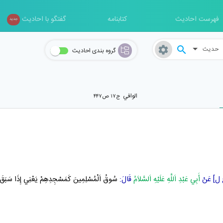
فهرست احادیث
کتابنامه
گفتگو با احادیث
جدید
حدیث
گروه بندی احادیث
الوافي
ج۱۷ ص۴۴۷
 خ ل]
عَنْ
أَبِي عَبْدِ اَللَّهِ عَلَيْهِ اَلسَّلاَمُ
قَالَ:
سُوقُ
اَلْمُسْلِمِينَ
كَمَسْجِدِهِمْ يَعْنِي إِذَا سَبَقَ إ