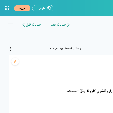
ورود
فارسی
حدیث بعد
حدیث قبل
وسائل الشیعة
ج۱۷ ص۴۰۶
ِلَى اَلسُّوقِ كَانَ لَهُ مِثْلَ اَلْمَسْجِدِ.