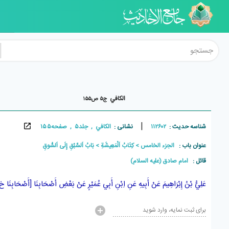
الکافي
ج۵ ص۱۵۵
|
شناسه حدیث :
۱۱۲۶۰۲
نشانی :
الکافي , جلد۵ , صفحه۱۵۵
عنوان باب :
الجزء الخامس
كِتَابُ اَلْمَعِيشَةِ
بَابُ اَلسَّبْقِ إِلَى اَلسُّوقِ
قائل :
امام صادق (علیه السلام)
عَلِيُّ بْنُ إِبْرَاهِيمَ
عَنْ
أَبِيهِ
عَنِ
اِبْنِ أَبِي عُمَيْرٍ
عَنْ
بَعْضِ أَصْحَابِنَا [أَصْحَابِنَا
برای ثبت نمایه، وارد شوید