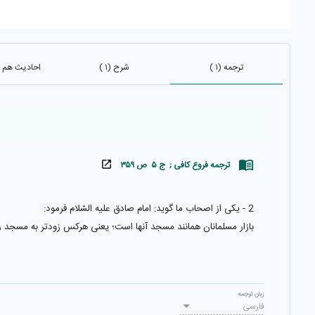
ترجمه (۱ )
شرح (۱ )
احادیث هم باب 
ترجمه فروع کافی ; ج ۵ ص ۳۵۹
2 - يكى از اصحاب ما گويد: امام صادق عليه السّلام فرمود:
بازار مسلمانان همانند مسجد آنها است؛ يعنى هركس زودتر به مسجد 
زبان ترجمه
فارسی