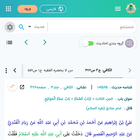
ورود
فارسی
حدیث
گروه بندی احادیث
الکافي
من لا یحضره الفقیه
الوافي
ج۳ ص۴۷۶
ج۱ ص۵۵۹
ج۹ ص۱۴۱۹
|
شناسه حدیث :
۱۰۹۵۶۵
نشانی :
الکافي , جلد۳ , صفحه۴۷۶
عنوان باب :
الجزء الثالث
كِتَابُ اَلصَّلاَةِ
بَابُ صَلاَةِ اَلْحَوَائِجِ
قائل :
امام صادق (علیه السلام)
عَلِيُّ بْنُ إِبْرَاهِيمَ
عَنْ
أَحْمَدَ بْنِ مُحَمَّدِ بْنِ أَبِي عَبْدِ اَللَّهِ
عَنْ
زِيَادٍ اَلْقَنْدِيِّ
عَنْ
عَبْدِ اَلرَّحِيمِ اَلْقَصِيرِ
قَالَ:
دَخَلْتُ عَلَى
أَبِي عَبْدِ اَللَّهِ عَلَيْهِ اَلسَّلاَمُ
فَقُلْتُ