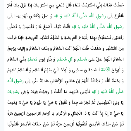
جُعِلْتُ فِدَاكَ إِنِّي اِخْتَرَعْتُ دُعَاءً قَالَ دَعْنِي مِنِ اِخْتِرَاعِكَ إِذَا نَزَلَ بِكَ أَمْرٌ
فَافْزَعْ إِلَى
رَسُولِ اَللَّهِ صَلَّى اَللَّهُ عَلَيْهِ وَ آلِهِ
وَ صَلِّ رَكْعَتَيْنِ تُهْدِيهِمَا إِلَى
رَسُولِ اَللَّهِ صَلَّى اَللَّهُ عَلَيْهِ وَ آلِهِ
قُلْتُ كَيْفَ أَصْنَعُ قَالَ تَغْتَسِلُ وَ تُصَلِّي
رَكْعَتَيْنِ تَسْتَفْتِحُ بِهِمَا اِفْتِتَاحَ اَلْفَرِيضَةِ وَ تَشَهَّدُ تَشَهُّدَ اَلْفَرِيضَةِ فَإِذَا فَرَغْتَ
مِنَ اَلتَّشَهُّدِ وَ سَلَّمْتَ قُلْتَ اَللَّهُمَّ أَنْتَ اَلسَّلاَمُ وَ مِنْكَ اَلسَّلاَمُ وَ إِلَيْكَ يَرْجِعُ
اَلسَّلاَمُ اَللَّهُمَّ صَلِّ عَلَى
مُحَمَّدٍ
وَ
آلِ مُحَمَّدٍ
وَ بَلِّغْ رُوحَ
مُحَمَّدٍ
مِنِّي اَلسَّلاَمَ
وَ أَرْوَاحَ
اَلْأَئِمَّةِ
اَلصَّادِقِينَ سَلاَمِي وَ اُرْدُدْ عَلَيَّ مِنْهُمُ اَلسَّلاَمَ وَ اَلسَّلاَمُ عَلَيْهِمْ
وَ رَحْمَةُ اَللَّهِ وَ بَرَكَاتُهُ اَللَّهُمَّ إِنَّ هَاتَيْنِ اَلرَّكْعَتَيْنِ هَدِيَّةٌ مِنِّي إِلَى
رَسُولِ اَللَّهِ
صَلَّى اَللَّهُ عَلَيْهِ وَ آلِهِ
فَأَثِبْنِي عَلَيْهِمَا مَا أَمَّلْتُ وَ رَجَوْتُ فِيكَ وَ فِي
رَسُولِكَ
يَا وَلِيَّ اَلْمُؤْمِنِينَ ثُمَّ تَخِرُّ سَاجِداً وَ تَقُولُ يَا حَيُّ يَا قَيُّومُ يَا حَيُّ لاَ يَمُوتُ
يَا حَيُّ لاَ إِلَهَ إِلاَّ أَنْتَ يَا ذَا اَلْجَلاَلِ وَ اَلْإِكْرَامِ يَا أَرْحَمَ اَلرَّاحِمِينَ أَرْبَعِينَ مَرَّةً
ثُمَّ ضَعْ خَدَّكَ اَلْأَيْمَنَ فَتَقُولُهَا أَرْبَعِينَ مَرَّةً ثُمَّ ضَعْ خَدَّكَ اَلْأَيْسَرَ فَتَقُولُهَا