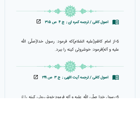
اصول كافى / ترجمه كمره اى ; ج ۴ ص ۳۱۵
6-از امام كاظم(عليه السّلام)كه فرمود: رسول خدا(صلّى الله
عليه و آله)فرمود: خوشروئى كينه را ببرد.
اصول کافی / ترجمه آیت اللهی ; ج ۳ ص ۲۹۹
6-رسول خدا صلّى اللّه عليه و آله فرمود:خوش‌روئى كينه را از
دل مى‌برد.
زبان ترجمه
فارسی