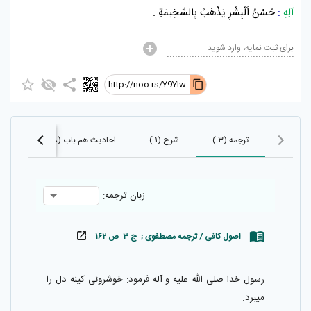
آلِهِ
:
حُسْنُ اَلْبِشْرِ يَذْهَبُ بِالسَّخِيمَةِ .
برای ثبت نمایه، وارد شوید
http://noo.rs/Y9YIw
ترجمه (۳ )
شرح (۱ )
احادیث هم باب (۲۳۴۸)
ا
زبان ترجمه:
اصول کافی / ترجمه مصطفوی ; ج ۳ ص ۱۶۲
رسول خدا صلى اللّٰه عليه و آله فرمود: خوشروئى كينه دل را
ميبرد.