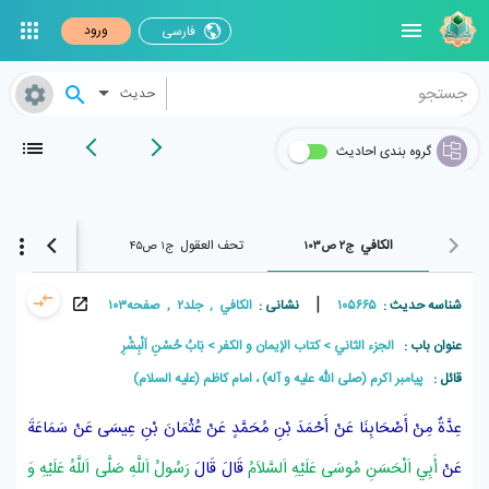
ورود
فارسی
حدیث
گروه بندی احادیث
الکافي
تحف العقول
الوافي
ج۲ ص۱۰۳
ج۱ ص۴۵
ج۴ ص۴۲۸
|
شناسه حدیث :
۱۰۵۶۶۵
نشانی :
الکافي , جلد۲ , صفحه۱۰۳
عنوان باب :
الجزء الثاني
كتاب الإيمان و الكفر
بَابُ حُسْنِ اَلْبِشْرِ
قائل :
پيامبر اکرم (صلی الله علیه و آله) ، امام کاظم (علیه السلام)
عِدَّةٌ مِنْ أَصْحَابِنَا
عَنْ
أَحْمَدَ بْنِ مُحَمَّدٍ
عَنْ
عُثْمَانَ بْنِ عِيسَى
عَنْ
سَمَاعَةَ
عَنْ
أَبِي اَلْحَسَنِ مُوسَى عَلَيْهِ اَلسَّلاَمُ
قَالَ قَالَ
رَسُولُ اَللَّهِ صَلَّى اَللَّهُ عَلَيْهِ وَ