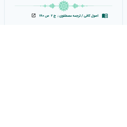
perversity - their companions and the people of
their wilayah they follow the part of it which is
اصول کافی / ترجمه مصطفوی ; ج ۲ ص ۲۸۰
allegorical seeking to mislead and seeking to
give it (their own) interpretation; but none
knows its interpretation except Allah, and those
امام صادق عليه السلام در باره قول خداى تعالى:«او كسى
who are firmly rooted in the Knowledge - Amir
است كه اين كتاب را بر تو نازل كرده از آن جمله آيه‌هائى
Al-Momineen and the Imams ’.
است محكم كه اصل كتاب است» فرمود: آنها امير المؤمنين
عليه السلام و ائمه هستند «و ديگر آيه‌هائيست متشابه»
فرمود: اينها فلان و فلان هستند،«و اما آنها كه در دلشان
انحرافى هست» يعنى اصحاب و دوستان فلان و فلان «از
اين كتاب آنچه را متشابه است، براى فتنه‌جوئى و بقصد
تأويل پيروى ميكنند، در صورتى كه تأويل آن را جز خدا و
ريشه داران در علم نمى‌دانند-7 سوره 3-» ريشه داران در
علم، امير المؤمنين و ائمه عليهم السلام‌اند.
اصول كافى / ترجمه كمره اى ; ج ۳ ص ۱۷۳