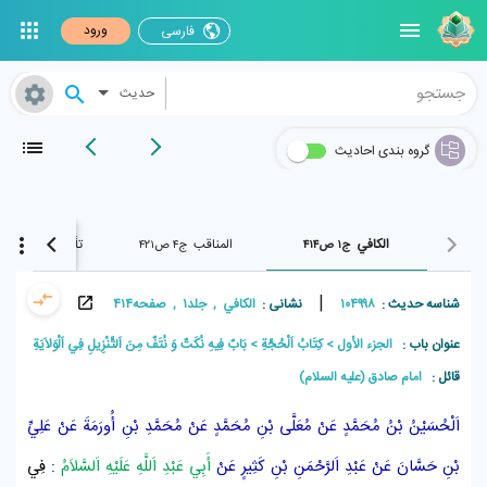
ورود
فارسی
حدیث
گروه بندی احادیث
الکافي
المناقب
تأويل الآيات
ج۱ ص۴۱۴
ج۴ ص۴۲۱
ج۱ ص۱۰۶
|
شناسه حدیث :
۱۰۴۹۹۸
نشانی :
الکافي , جلد۱ , صفحه۴۱۴
عنوان باب :
الجزء الأول
كِتَابُ اَلْحُجَّةِ
بَابٌ فِيهِ نُكَتٌ وَ نُتَفٌ مِنَ اَلتَّنْزِيلِ فِي اَلْوَلاَيَةِ
قائل :
امام صادق (علیه السلام)
اَلْحُسَيْنُ بْنُ مُحَمَّدٍ
عَنْ
مُعَلَّى بْنِ مُحَمَّدٍ
عَنْ
مُحَمَّدِ بْنِ أُورَمَةَ
عَنْ
عَلِيِّ
بْنِ حَسَّانَ
عَنْ
عَبْدِ اَلرَّحْمَنِ بْنِ كَثِيرٍ
عَنْ
أَبِي عَبْدِ اَللَّهِ عَلَيْهِ اَلسَّلاَمُ
:
فِي