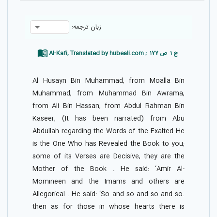
زبان ترجمه:
Al-Kafi, Translated by hubeali.com ; ج ۱ ص ۱۷۷
Al Husayn Bin Muhammad, from Moalla Bin
Muhammad, from Muhammad Bin Awrama,
from Ali Bin Hassan, from Abdul Rahman Bin
Kaseer, (It has been narrated) from Abu
Abdullah regarding the Words of the Exalted He
is the One Who has Revealed the Book to you;
some of its Verses are Decisive, they are the
Mother of the Book . He said: ‘Amir Al-
Momineen and the Imams and others are
Allegorical . He said: ‘So and so and so and so.
then as for those in whose hearts there is