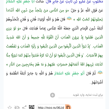
مَحْبُوبٍ
عَنْ
عَمْرِو بْنِ ثَابِتٍ
عَنْ
جَابِرٍ
قَالَ:
سَأَلْتُ
أَبَا جَعْفَرٍ عَلَيْهِ اَلسَّلاَمُ
عَنْ قَوْلِ اَللَّهِ عَزَّ وَ جَلَّ:
«وَ مِنَ اَلنّٰاسِ مَنْ يَتَّخِذُ مِنْ دُونِ اَللّٰهِ أَنْدٰاداً
يُحِبُّونَهُمْ كَحُبِّ اَللّٰهِ »
قَالَ هُمْ وَ اَللَّهِ أَوْلِيَاءُ فُلاَنٍ وَ فُلاَنٍ اِتَّخَذُوهُمْ
أَئِمَّةً دُونَ اَلْإِمَامِ اَلَّذِي جَعَلَهُ اَللَّهُ لِلنَّاسِ إِمَاماً فَلِذَلِكَ قَالَ
«وَ لَوْ يَرَى
اَلَّذِينَ ظَلَمُوا إِذْ يَرَوْنَ اَلْعَذٰابَ أَنَّ اَلْقُوَّةَ لِلّٰهِ جَمِيعاً وَ أَنَّ اَللّٰهَ شَدِيدُ
اَلْعَذٰابِ. `إِذْ تَبَرَّأَ اَلَّذِينَ اُتُّبِعُوا مِنَ اَلَّذِينَ اِتَّبَعُوا وَ رَأَوُا اَلْعَذٰابَ وَ تَقَطَّعَتْ
بِهِمُ اَلْأَسْبٰابُ. `وَ قٰالَ اَلَّذِينَ اِتَّبَعُوا لَوْ أَنَّ لَنٰا كَرَّةً فَنَتَبَرَّأَ مِنْهُمْ كَمٰا تَبَرَّؤُا مِنّٰا
كَذٰلِكَ يُرِيهِمُ اَللّٰهُ أَعْمٰالَهُمْ حَسَرٰاتٍ عَلَيْهِمْ وَ مٰا هُمْ بِخٰارِجِينَ مِنَ
اَلنّٰارِ
»
ثُمَّ قَالَ
أَبُو جَعْفَرٍ عَلَيْهِ اَلسَّلاَمُ
هُمْ وَ اَللَّهِ يَا
جَابِرُ
أَئِمَّةُ اَلظَّلَمَةِ وَ
أَشْيَاعُهُمْ .
برای ثبت نمایه، وارد شوید
http://noo.rs/lXIJd