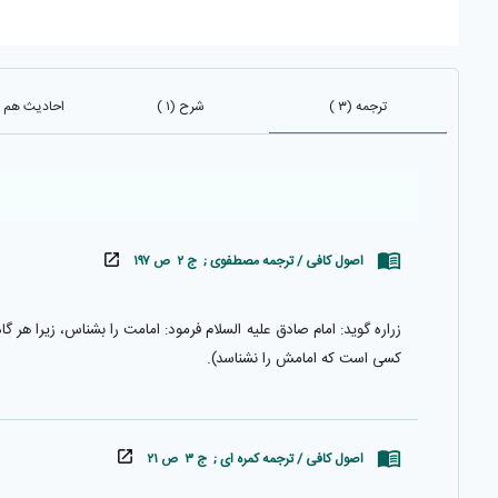
ترجمه (۳ )
شرح (۱ )
احادیث هم باب 
اصول کافی / ترجمه مصطفوی ; ج ۲ ص ۱۹۷
زراره گويد: امام صادق عليه السلام فرمود: امامت را بشناس، زيرا هر گ
كسى است كه امامش را نشناسد).
اصول كافى / ترجمه كمره اى ; ج ۳ ص ۲۱