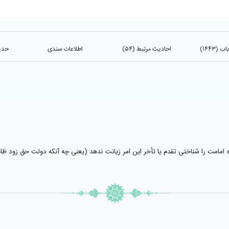
(۱۴۴۳)
احادیث مرتبط (۵۴)
اطلاعات سندی
حدیث
اه امامت را شناختى تقدم يا تأخر اين امر زيانت ندهد (يعنى چه آنكه دولت حق زود ظاه