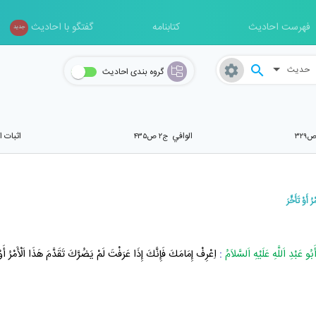
فهرست احادیث
کتابنامه
گفتگو با احادیث
جدید
حدیث
گروه بندی احادیث
الوافي
اثبات ا
ج۲ ص۴۳۵
 أَوْ تَأَخَّرَ
َبُو عَبْدِ اَللَّهِ عَلَيْهِ اَلسَّلاَمُ
:
اِعْرِفْ إِمَامَكَ فَإِنَّكَ إِذَا عَرَفْتَ لَمْ يَضُرَّكَ تَقَدَّمَ هَذَا اَلْأَمْرُ أَوْ 