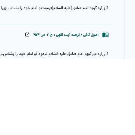
1-زراره گويد:امام صادق(عليه السّلام)فرمود:تو امام خود را بشناس،زيرا چون او را شناختى زيانت ندارد كه اين امر پيش افتد يا پس افتد.
اصول کافی / ترجمه آیت اللهی ; ج ۲ ص ۲۵۳
1-زراره مى‌گويد:امام صادق عليه السّلام فرمود:تو امام خود را بشناس،زيرا چون او را شناختى زيانى ندارد كه جلو يا پس افتد.
زبان ترجمه
فارسی
برای ثبت ترجمه، وارد شوید