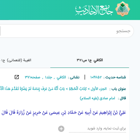
الکافي
الغيبة (للنعمانی)
ج۱ ص۳۷۱
ج۱ ص۳۲۹
|
شناسه حدیث :
۱۰۴۸۵۲
نشانی :
الکافي , جلد۱ , صفحه۳۷۱
عنوان باب :
الجزء الأول
كِتَابُ اَلْحُجَّةِ
بَابُ أَنَّهُ مَنْ عَرَفَ إِمَامَهُ لَمْ يَضُرَّهُ تَقَدَّمَ هَذَا اَلْأَمْرُ
قائل :
امام صادق (علیه السلام)
عَلِيُّ بْنُ إِبْرَاهِيمَ
عَنْ
أَبِيهِ
عَنْ
حَمَّادِ بْنِ عِيسَى
عَنْ
حَرِيزٍ
عَنْ
زُرَارَةَ
قَالَ قَالَ
أ
برای ثبت نمایه، وارد شوید