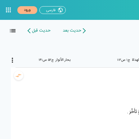
ورود
فارسی
حدیث بعد
حدیث قبل
لهداة
بحار الأنوار
ج۱ ص۱۱۲
ج۵۲ ص۱۴۱
تَأَخَّرَ .