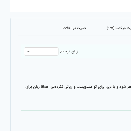
 در کتب (۱۲۵)
حدیث در مقالات
زبان ترجمه:
ر شود و يا دير، براى تو مساويست و زيانى نكرده‌ئى، همانا زيان براى