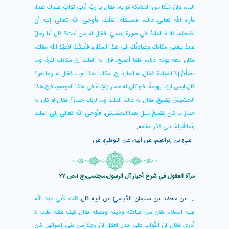
الماءِ، وإنَّ مَلَكا من المَلائكة مَرَّ به، فقال يا ربِّ أرِني ثوابَ عبدِك هذا،
فأراه اللّه تعالى ذلك، فاستقلّه المَلَكُ، فأوحى اللّه تعالى إليه أنِ
اصْحَبْه، فأتاهُ المَلَكُ في صورة إنسيّ، فقال له مَن أنت؟ قال أنا رجلٌ
عابِدٌ بَلَغني مكانُك وعبادتُك في هذا المكان، فأتيتُكَ لأعبُدَ اللّهَ مَعَك،
فكانَ معه يومَه ذلك، فلمّا أصبَحَ، قالَ له الملك إنّ مكانَك لنَزِهٌ، وما
يصلُحُ إلاّ للعبادة، فقال له العابد إنّ لمكاننا هذا عيبا، فقال له وما هو؟
قال ليس لربّنا بهيمةٌ، فلو كان له حمار رَعَيْناهُ في هذا الموضع، فإنّ هذا
الحشيشَ يَضيعُ، فقال له ذلك الملكُ وما لربّك حمارٌ؟ فقال لو كان له
حمارٌ ما كان يَضيعُ مثل هذا الحشيشِ، فأوحى اللّه تعالى إلى الملك
إنّما اُثيبُهُ على قَدْر عقله
».
. عليّ بن إبراهيم، عن أبيه، عن النوفليّ، عن ...
مرآة العقول في شرح أخبار آل الرسول،مجلسی،ج ۱،ص ۲۷
... عن محمَّد بن سليمان الدَّيلميِّ عن أبيه قال
قلت لأبي عبد اللَّه
عليه السلام فلان من عبادته ودينه وفضله فقال كيف عقله قلت لا
أدري فقال إنَّ الثَّواب على قدر العقل إنَّ رجلا من بني إسرائيل كان