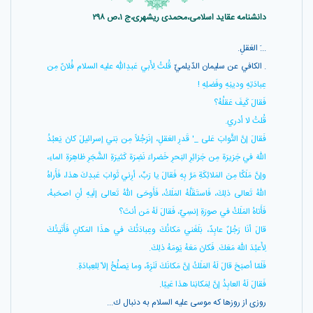
دانشنامه عقاید اسلامی،محمدی ریشهری،ج ۱،ص ۲۹۸
...َ العَقلِ.
. الكافي عن سليمان الدّيلميّ
قُلتُ لِأَبي عَبدِاللّهِ عليه السلام فُلانٌ مِن
عِبادَتِهِ ودينِهِ وفَضلِهِ !
فَقالَ كَيفَ عَقلُهُ؟
قُلتُ لا أدري.
فَقالَ إنَّ الثَّوابَ عَلى _' قَدرِ العَقلِ، إنَرَجُلاً مِن بَني إسرائيلَ كانَ يَعبُدُ
اللّهَ في جَزيرَة مِن جَزائِرِ البَحرِ خَضراءَ نَضِرَة كَثيرَةِ الشَّجَرِ ظاهِرَةِ الماءِ،
وإنَّ مَلَكًا مِنَ المَلائِكَةِ مَرَّ بِهِ فَقالَ يا رَبِّ، أرِني ثَوابَ عَبدِكَ هذا، فَأَراهُ
اللّهُ تَعالى ذلِكَ، فَاستَقَلَّهُ المَلَكُ، فَأَوحَى اللّهُ تَعالى إلَيهِ أنِ اصحَبهُ،
فَأَتاهُ المَلَكُ في صورَةِ إنسِيّ، فَقالَ لَهُ مَن أنتَ؟
قالَ أنَا رَجُلٌ عابِدٌ، بَلَغَني مَكانُكَ وعِبادَتُكَ في هذَا المَكانِ فَأَتَيتُكَ
لِأَعبُدَ اللّهَ مَعَكَ. فَكانَ مَعَهُ يَومَهُ ذلِكَ.
فَلَمّا أصبَحَ قالَ لَهُ المَلَكُ إنَّ مَكانَكَ لَنَزِهٌ، وما يَصلُحُ إلاّ لِلعِبادَةِ.
فَقالَ لَهُ العابِدُ إنَّ لِمَكانِنا هذا عَيبًا
.
روزى از روزها كه موسى عليه السلام به دنبال ك...