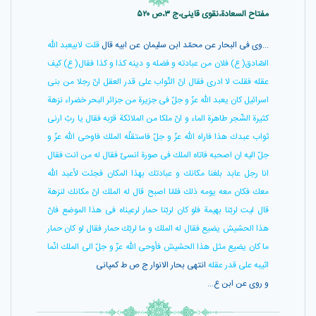
مفتاح السعادة،نقوی قاینی،ج ۳،ص ۵۲۰
...وى فى البحار عن محمّد ابن سليمان عن ابيه قال
قلت لابيعبد اللّه
الصّادق( ع) فلان من عبادته و فضله و دينه كذا و كذا فقال( ع) كيف
عقله فقلت لا ادرى فقال انّ الثّواب على قدر العقل انّ رجلا من بنى
اسرائيل كان يعبد اللّه عزّ و جلّ فى جزيرة من جزائر البحر خضراء نزهة
كثيرة الشّجر طاهرة الماء و انّ ملكا من الملائكة قرّبه فقال يا ربّ ارنى
ثواب عبدك هذا فاراه اللّه عزّ و جلّ فاستقلّه الملك فاوحى اللّه عزّ و
جلّ اليه ان اصحبه فاتاه الملك فى صورة انسىّ فقال له من انت فقال
انا رجل عابد بلغنا مكانك و عبادتك بهذا المكان فجئت لأعبد اللّه
معك فكان معه يومه ذلك فلمّا اصبح قال له الملك انّ مكانك لنزهة
قال ليت لربّنا بهيمة فلو كان لربّنا حمار لرعيناه فى هذا الموضع فانّ
هذا الحشيش يضيع فقال له الملك و ما لربّك حمار فقال لو كان حمار
ما كان يضيع مثل هذا الحشيش فأوحى اللّه عزّ و جلّ الى الملك انّما
اثيبه على قدر عقله
انتهى بحار الانوار ج ص ط كمپانى
و روى عن ابن ع...