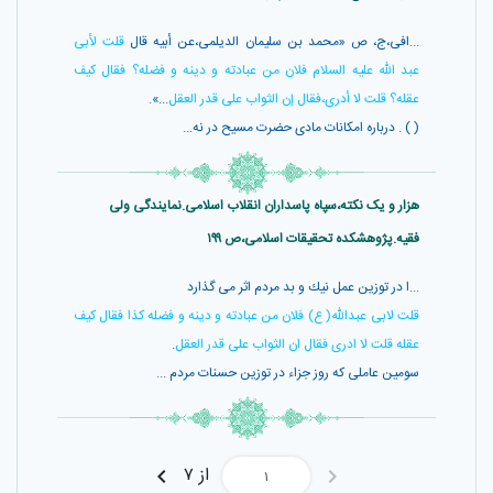
...افى،ج، ص «محمد بن سليمان الديلمى،عن أبيه قال
قلت لأبى
عبد اللّه عليه السلام فلان من عبادته و دينه و فضله؟ فقال كيف
عقله؟ قلت لا أدرى،فقال إن الثواب على قدر العقل
...».
( ) . درباره امكانات مادى حضرت مسيح در نه...
هزار و یک نکته،سپاه پاسداران انقلاب اسلامی.نمایندگی ولی
فقیه.پژوهشکده تحقیقات اسلامی،ص ۱۹۹
...ا در توزين عمل نيك و بد مردم اثر مى گذارد
قلت لابى عبداللّٰه( ع) فلان من عبادته و دينه و فضله كذا فقال كيف
عقله قلت لا ادرى فقال ان الثواب على قدر العقل
.
سومين عاملى كه روز جزاء در توزين حسنات مردم ...
از ۷