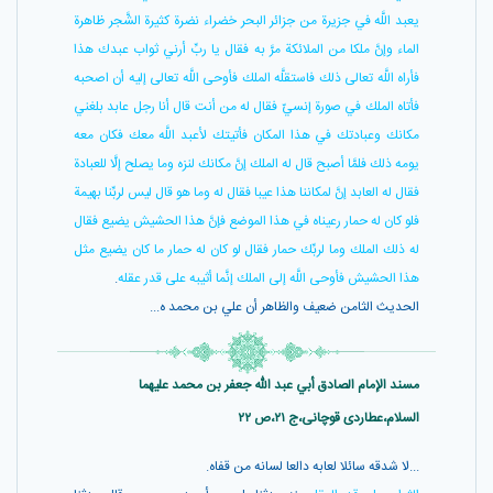
يعبد اللَّه في جزيرة من جزائر البحر خضراء نضرة كثيرة الشَّجر ظاهرة
الماء وإنَّ ملكا من الملائكة مرَّ به فقال يا ربِّ أرني ثواب عبدك هذا
فأراه اللَّه تعالى ذلك فاستقلَّه الملك فأوحى اللَّه تعالى إليه أن اصحبه
فأتاه الملك في صورة إنسيّ فقال له من أنت قال أنا رجل عابد بلغني
مكانك وعبادتك في هذا المكان فأتيتك لأعبد اللَّه معك فكان معه
يومه ذلك فلمَّا أصبح قال له الملك إنَّ مكانك لنزه وما يصلح إلَّا للعبادة
فقال له العابد إنَّ لمكاننا هذا عيبا فقال له وما هو قال ليس لربِّنا بهيمة
فلو كان له حمار رعيناه في هذا الموضع فإنَّ هذا الحشيش يضيع فقال
له ذلك الملك وما لربِّك حمار فقال لو كان له حمار ما كان يضيع مثل
هذا الحشيش فأوحى اللَّه إلى الملك إنَّما أثيبه على قدر عقله
.
الحديث الثامن ضعيف والظاهر أن علي بن محمد ه...
مسند الإمام الصادق أبي عبد الله جعفر بن محمد عليهما
السلام،عطاردی قوچانی،ج ۲۱،ص ۲۲
...لا شدقه سائلا لعابه دالعا لسانه من قفاه.