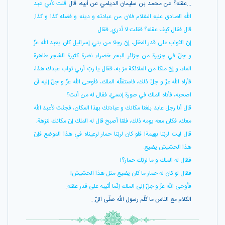
...عقله؟ عن محمد بن سليمان الديلمي عن أبيه، قال
قلت لأبي عبد
اللّه الصادق عليه السّلام فلان من عبادته و دينه و فضله كذا و كذا.
قال فقال كيف عقله؟ فقلت لا أدري. فقال
إنّ الثواب على قدر العقل، إنّ رجلا من بني إسرائيل كان يعبد اللّه عزّ
و جلّ في جزيرة من جزائر البحر خضراء نضرة كثيرة الشجر طاهرة
الماء، و إنّ ملكا من الملائكة مرّ به، فقال يا ربّ أرني ثواب عبدك هذا،
فأراه اللّه عزّ و جلّ ذلك، فاستقلّه الملك، فأوحى اللّه عزّ و جلّ إليه أن
اصحبه، فأتاه الملك في صورة إنسيّ، فقال له من أنت؟
قال أنا رجل عابد بلغنا مكانك و عبادتك بهذا المكان، فجئت لأعبد اللّه
معك، فكان معه يومه ذلك، فلمّا أصبح قال له الملك إنّ مكانك لنزهة.
قال ليت لربّنا بهيمة! فلو كان لربّنا حمار لرعيناه في هذا الموضع فإنّ
هذا الحشيش يضيع.
فقال له الملك و ما لربّك حمار؟!
فقال لو كان له حمار ما كان يضيع مثل هذا الحشيش!
فأوحى اللّه عزّ و جلّ إلى الملك إنّما أثيبه على قدر عقله
.
الكلام مع الناس ما كلّم رسول اللّه صلّى اللّ...