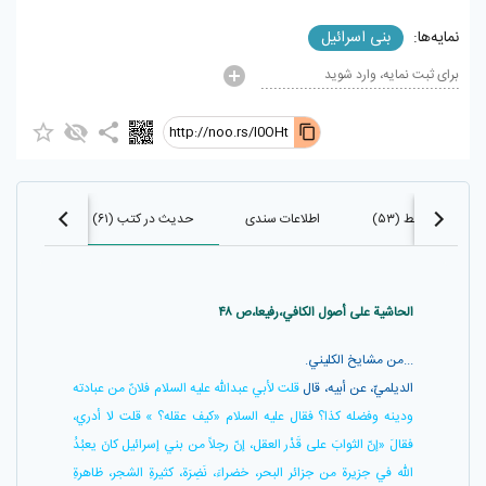
نمایه‌ها:
بنی اسرائيل
برای ثبت نمایه، وارد شوید
http://noo.rs/I0OHt
احادیث مرتبط (۵۳)
اطلاعات سندی
حدیث در کتب (۶۱)
حدیث در
الحاشیة علی أصول الکافي،رفیعا،ص ۴۸
...من مشايخ الكليني.
الديلميّ، عن أبيه، قال
قلت لأبي عبداللّه عليه السلام فلانٌ من عبادته
ودينه وفضله كذا؟ فقال عليه السلام «كيف عقله؟ » قلت لا أدري،
فقالَ «إنّ الثوابَ على قَدْر العقل، إنّ رجلاً من بني إسرائيل كانَ يعبُدُ
اللّه في جزيرة من جزائر البحر، خضراءَ، نَضِرَة، كثيرةِ الشجر، ظاهرةِ