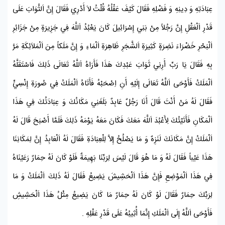
عِبَادَتِهِ وَ دِينِهِ وَ فَضْلِهِ فَقَالَ كَيْفَ عَقْلُهُ قُلْتُ لاَ أَدْرِي فَقَالَ إِنَّ اَلثَّوَابَ عَلَى
قَدْرِ اَلْعَقْلِ إِنَّ رَجُلاً مِنْ
بَنِي إِسْرَائِيلَ
كَانَ يَعْبُدُ اَللَّهَ فِي جَزِيرَةٍ مِنْ جَزَائِرِ
اَلْبَحْرِ خَضْرَاءَ نَضِرَةٍ كَثِيرَةِ اَلشَّجَرِ ظَاهِرَةِ اَلْمَاءِ وَ إِنَّ مَلَكاً مِنَ اَلْمَلاَئِكَةِ مَرَّ
بِهِ فَقَالَ يَا رَبِّ أَرِنِي ثَوَابَ عَبْدِكَ هَذَا فَأَرَاهُ اَللَّهُ تَعَالَى ذَلِكَ فَاسْتَقَلَّهُ
اَلْمَلَكُ فَأَوْحَى اَللَّهُ تَعَالَى إِلَيْهِ أَنِ اِصْحَبْهُ فَأَتَاهُ اَلْمَلَكُ فِي صُورَةِ إِنْسِيٍّ
فَقَالَ لَهُ مَنْ أَنْتَ قَالَ أَنَا رَجُلٌ عَابِدٌ بَلَغَنِي مَكَانُكَ وَ عِبَادَتُكَ فِي هَذَا
اَلْمَكَانِ فَأَتَيْتُكَ لِأَعْبُدَ اَللَّهَ مَعَكَ فَكَانَ مَعَهُ يَوْمَهُ ذَلِكَ فَلَمَّا أَصْبَحَ قَالَ لَهُ
اَلْمَلَكُ إِنَّ مَكَانَكَ لَنَزِهٌ وَ مَا يَصْلُحُ إِلاَّ لِلْعِبَادَةِ فَقَالَ لَهُ اَلْعَابِدُ إِنَّ لِمَكَانِنَا
هَذَا عَيْباً فَقَالَ لَهُ وَ مَا هُوَ قَالَ لَيْسَ لِرَبِّنَا بَهِيمَةٌ فَلَوْ كَانَ لَهُ حِمَارٌ رَعَيْنَاهُ
فِي هَذَا اَلْمَوْضِعِ فَإِنَّ هَذَا اَلْحَشِيشَ يَضِيعُ فَقَالَ لَهُ ذَلِكَ اَلْمَلَكُ وَ مَا
لِرَبِّكَ حِمَارٌ فَقَالَ لَوْ كَانَ لَهُ حِمَارٌ مَا كَانَ يَضِيعُ مِثْلُ هَذَا اَلْحَشِيشِ
فَأَوْحَى اَللَّهُ إِلَى اَلْمَلَكِ إِنَّمَا أُثِيبُهُ عَلَى قَدْرِ عَقْلِهِ .