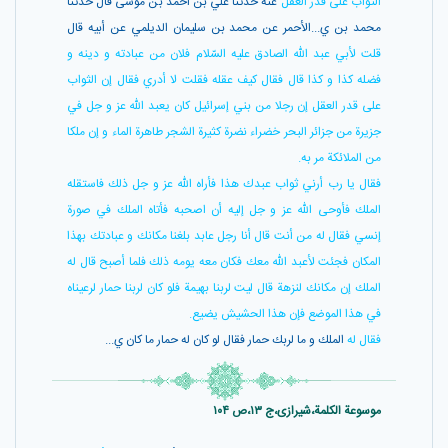
الثواب على قدر العقل
عنه حدثنا علي بن أحمد بن موسى قال حدثنا
محمد بن ي...الأحمر عن محمد بن سليمان الديلمي عن أبيه قال
قلت لأبي عبد اللّه الصادق عليه السّلام فلان من عبادته و دينه و
فضله كذا و كذا قال فقال كيف عقله فقلت لا أدري فقال إن الثواب
على قدر العقل إن رجلا من بني إسرائيل كان يعبد اللّه عز و جل في
جزيرة من جزائر البحر خضراء نضرة كثيرة الشجر طاهرة الماء و إن ملكا
من الملائكة مر به.
فقال يا رب أرني ثواب عبدك هذا فأراه اللّه عز و جل ذلك فاستقله
الملك فأوحى اللّه عز و جل إليه أن اصحبه فأتاه الملك في صورة
إنسي فقال له من أنت قال أنا رجل عابد بلغنا مكانك و عبادتك بهذا
المكان فجئت لأعبد اللّه معك فكان معه يومه ذلك فلما أصبح قال له
الملك إن مكانك لنزهة قال ليت لربنا بهيمة فلو كان لربنا حمار لرعيناه
في هذا الموضع فإن هذا الحشيش يضيع.
فقال له
الملك و ما لربك حمار فقال لو كان له حمار ما كان ي...
موسوعة الکلمة،شیرازی،ج ۱۳،ص ۱۰۴