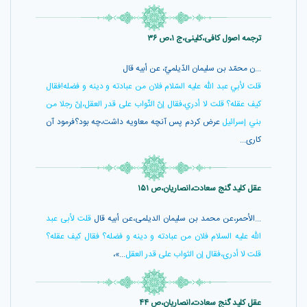
ترجمه اصول کافی،کلینی،ج ۱،ص ۳۶
...ن محمّد بن سليمان الدّيلميّ، عن أبيه قال
قلت لأبي عبد اللّه عليه السّلام فلان من عبادته و دينه و فضله!فقال
كيف عقله؟ قلت لا أدري،فقال إنّ الثّواب على قدر العقل،إنّ رجلا من
بني إسرائيل
عرض كردم پس آنچه معاويه داشت،چه بود؟فرمود آن
كارى...
عقل کلید گنج سعادت،انصاریان،ص ۱۵۱
...الأحمر،عن محمد بن سليمان الديلمى،عن أبيه قال
قلت لأبى عبد
اللّه عليه السلام فلان من عبادته و دينه و فضله؟ فقال كيف عقله؟
قلت لا أدرى،فقال إن الثواب على قدر العقل
...»،
عقل کلید گنج سعادت،انصاریان،ص ۴۴